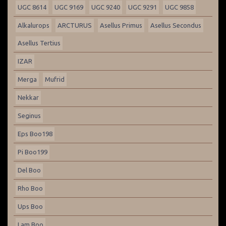
UGC 8614
UGC 9169
UGC 9240
UGC 9291
UGC 9858
Alkalurops
ARCTURUS
Asellus Primus
Asellus Secondus
Asellus Tertius
IZAR
Merga
Mufrid
Nekkar
Seginus
Eps Boo198
Pi Boo199
Del Boo
Rho Boo
Ups Boo
Lam Boo