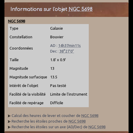
Informations sur l'objet
NGC 5698
NGC 5698
Type
Galaxie
Constellation
Bouvier
AD :
14h37min11s
Coordonnées
Dec :
38°27'0"
Taille
1.8' x 0.9'
Magnitude
13
Magnitude surfacique
13.5
Intérêt de l'objet
Pas testé
Facilité de la visibilité
Limite de l'instrument
Facilité de repérage
Difficile
Calcul des heures de lever et coucher de
NGC 5698
Recherche les étoiles proches de
NGC 5698
Recherche les étoiles sur un axe (AD/Dec) de
NGC 5698