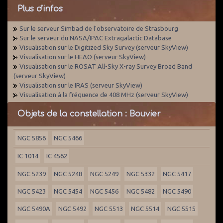
Plus d'infos
Sur le serveur Simbad de l'observatoire de Strasbourg
Sur le serveur du NASA/IPAC Extragalactic Database
Visualisation sur le Digitized Sky Survey (serveur SkyView)
Visualisation sur le HEAO (serveur SkyView)
Visualisation sur le ROSAT All-Sky X-ray Survey Broad Band
(serveur SkyView)
Visualisation sur le IRAS (serveur SkyView)
Visualisation à la fréquence de 408 MHz (serveur SkyView)
Objets de la constellation : Bouvier
NGC 5856
NGC 5466
IC 1014
IC 4562
NGC 5239
NGC 5248
NGC 5249
NGC 5332
NGC 5417
NGC 5423
NGC 5454
NGC 5456
NGC 5482
NGC 5490
NGC 5490A
NGC 5492
NGC 5513
NGC 5514
NGC 5515