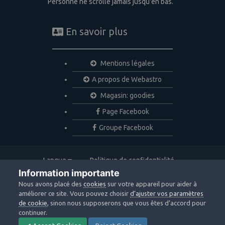
Personne ne scrolle jamais jusqu'en bas.
En savoir plus
Mentions légales
A propos de Webastro
Magasin: goodies
Page Facebook
Groupe Facebook
Langue
Politique de confidentialité
Nous contacter
Cookies
Information importante
Copyright © 2020 Webastro
Nous avons placé des
cookies
sur votre appareil pour aider à
Powered by Invision Community
améliorer ce site. Vous pouvez choisir
d’ajuster vos paramètres
de cookie
, sinon nous supposerons que vous êtes d’accord pour
continuer.