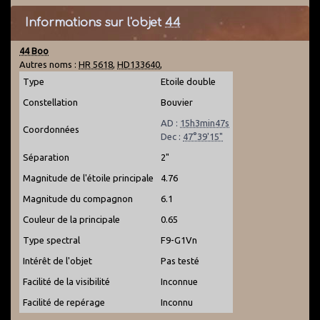
Informations sur l'objet
44
44 Boo
Autres noms :
HR 5618
,
HD133640
,
Type
Etoile double
Constellation
Bouvier
AD :
15h3min47s
Coordonnées
Dec :
47°39'15"
Séparation
2"
Magnitude de l'étoile principale
4.76
Magnitude du compagnon
6.1
Couleur de la principale
0.65
Type spectral
F9-G1Vn
Intérêt de l'objet
Pas testé
Facilité de la visibilité
Inconnue
Facilité de repérage
Inconnu