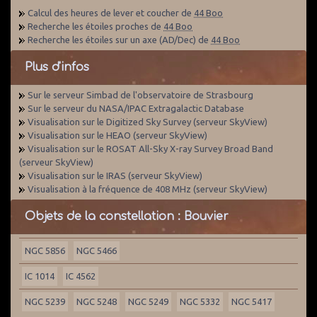
Calcul des heures de lever et coucher de
44 Boo
Recherche les étoiles proches de
44 Boo
Recherche les étoiles sur un axe (AD/Dec) de
44 Boo
Plus d'infos
Sur le serveur Simbad de l'observatoire de Strasbourg
Sur le serveur du NASA/IPAC Extragalactic Database
Visualisation sur le Digitized Sky Survey (serveur SkyView)
Visualisation sur le HEAO (serveur SkyView)
Visualisation sur le ROSAT All-Sky X-ray Survey Broad Band
(serveur SkyView)
Visualisation sur le IRAS (serveur SkyView)
Visualisation à la fréquence de 408 MHz (serveur SkyView)
Objets de la constellation : Bouvier
NGC 5856
NGC 5466
IC 1014
IC 4562
NGC 5239
NGC 5248
NGC 5249
NGC 5332
NGC 5417