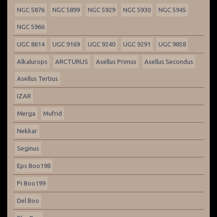
NGC 5876
NGC 5899
NGC 5929
NGC 5930
NGC 5945
NGC 5966
UGC 8614
UGC 9169
UGC 9240
UGC 9291
UGC 9858
Alkalurops
ARCTURUS
Asellus Primus
Asellus Secondus
Asellus Tertius
IZAR
Merga
Mufrid
Nekkar
Seginus
Eps Boo198
Pi Boo199
Del Boo