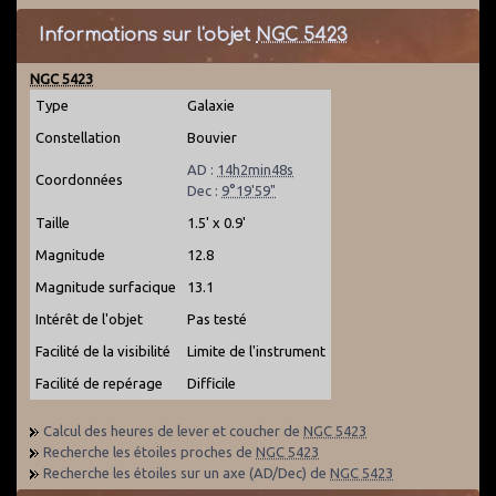
Informations sur l'objet
NGC 5423
NGC 5423
Type
Galaxie
Constellation
Bouvier
AD :
14h2min48s
Coordonnées
Dec :
9°19'59"
Taille
1.5' x 0.9'
Magnitude
12.8
Magnitude surfacique
13.1
Intérêt de l'objet
Pas testé
Facilité de la visibilité
Limite de l'instrument
Facilité de repérage
Difficile
Calcul des heures de lever et coucher de
NGC 5423
Recherche les étoiles proches de
NGC 5423
Recherche les étoiles sur un axe (AD/Dec) de
NGC 5423