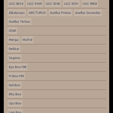
UGC 8614
UGC 9169
UGC 9240
UGC 9291
UGC 9858
Alkalurops
ARCTURUS
Asellus Primus
Asellus Secondus
Asellus Tertius
IZAR
Merga
Mufrid
Nekkar
Seginus
Eps Boo198
Pi Boo199
Del Boo
Rho Boo
Ups Boo
Lam Boo