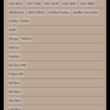
UGC 8614
UGC 9169
UGC 9240
UGC 9291
UGC 9858
Alkalurops
ARCTURUS
Asellus Primus
Asellus Secondus
Asellus Tertius
IZAR
Merga
Mufrid
Nekkar
Seginus
Eps Boo198
Pi Boo199
Del Boo
Rho Boo
Ups Boo
Lam Boo