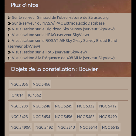
Plus d'infos
Sur le serveur Simbad de l'observatoire de Strasbourg
Sur le serveur du NASA/IPAC Extragalactic Database
Visualisation sur le Digitized Sky Survey (serveur SkyView)
Visualisation sur le HEAO (serveur SkyView)
Visualisation sur le ROSAT All-Sky X-ray Survey Broad Band
(serveur SkyView)
Visualisation sur le IRAS (serveur SkyView)
Visualisation à la fréquence de 408 MHz (serveur SkyView)
Objets de la constellation : Bouvier
NGC 5856
NGC 5466
IC 1014
IC 4562
NGC 5239
NGC 5248
NGC 5249
NGC 5332
NGC 5417
NGC 5423
NGC 5454
NGC 5456
NGC 5482
NGC 5490
NGC 5490A
NGC 5492
NGC 5513
NGC 5514
NGC 5515