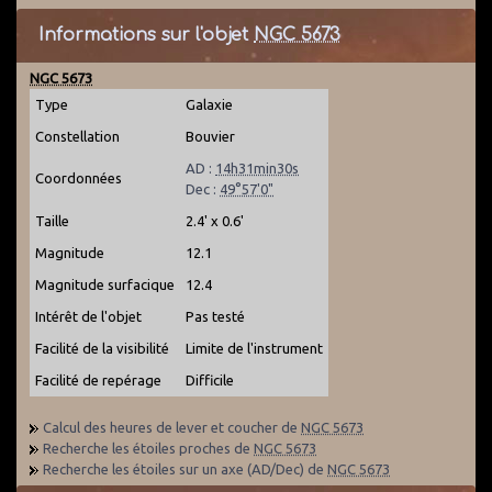
Informations sur l'objet
NGC 5673
NGC 5673
Type
Galaxie
Constellation
Bouvier
AD :
14h31min30s
Coordonnées
Dec :
49°57'0"
Taille
2.4' x 0.6'
Magnitude
12.1
Magnitude surfacique
12.4
Intérêt de l'objet
Pas testé
Facilité de la visibilité
Limite de l'instrument
Facilité de repérage
Difficile
Calcul des heures de lever et coucher de
NGC 5673
Recherche les étoiles proches de
NGC 5673
Recherche les étoiles sur un axe (AD/Dec) de
NGC 5673