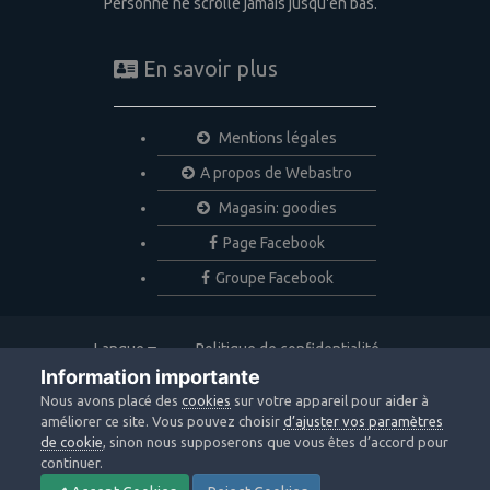
Personne ne scrolle jamais jusqu'en bas.
En savoir plus
Mentions légales
A propos de Webastro
Magasin: goodies
Page Facebook
Groupe Facebook
Langue
Politique de confidentialité
Nous contacter
Cookies
Information importante
Copyright © 2020 Webastro
Nous avons placé des
cookies
sur votre appareil pour aider à
Powered by Invision Community
améliorer ce site. Vous pouvez choisir
d’ajuster vos paramètres
de cookie
, sinon nous supposerons que vous êtes d’accord pour
continuer.