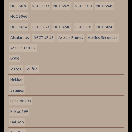
NGC 5876
NGC 5899
NGC 5929
NGC 5930
NGC 5945
NGC 5966
UGC 8614
UGC 9169
UGC 9240
UGC 9291
UGC 9858
Alkalurops
ARCTURUS
Asellus Primus
Asellus Secondus
Asellus Tertius
IZAR
Merga
Mufrid
Nekkar
Seginus
Eps Boo198
Pi Boo199
Del Boo