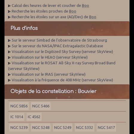
Calcul des heures de lever et coucher de
Boo
Recherche les étoiles proches de
Boo
Recherche les étoiles sur un axe (AD/Dec) de
Boo
Plus d'infos
Sur le serveur Simbad de l'observatoire de Strasbourg
Sur le serveur du NASA/IPAC Extragalactic Database
Visualisation sur le Digitized Sky Survey (serveur SkyView)
Visualisation sur le HEAO (serveur SkyView)
Visualisation sur le ROSAT All-Sky X-ray Survey Broad Band
(serveur SkyView)
Visualisation sur le IRAS (serveur SkyView)
Visualisation à la fréquence de 408 MHz (serveur SkyView)
Objets de la constellation : Bouvier
NGC 5856
NGC 5466
IC 1014
IC 4562
NGC 5239
NGC 5248
NGC 5249
NGC 5332
NGC 5417