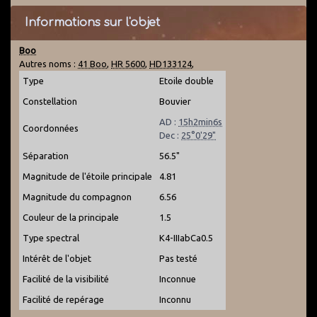
Informations sur l'objet
Boo
Autres noms :
41 Boo
,
HR 5600
,
HD133124
,
Type
Etoile double
Constellation
Bouvier
AD :
15h2min6s
Coordonnées
Dec :
25°0'29"
Séparation
56.5"
Magnitude de l'étoile principale
4.81
Magnitude du compagnon
6.56
Couleur de la principale
1.5
Type spectral
K4-IIIabCa0.5
Intérêt de l'objet
Pas testé
Facilité de la visibilité
Inconnue
Facilité de repérage
Inconnu