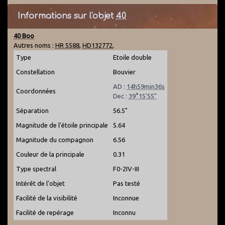
Informations sur l'objet
40
40 Boo
Autres noms :
HR 5588
,
HD132772
,
Type
Etoile double
Constellation
Bouvier
AD :
14h59min36s
Coordonnées
Dec :
39°15'55"
Séparation
56.5"
Magnitude de l'étoile principale
5.64
Magnitude du compagnon
6.56
Couleur de la principale
0.31
Type spectral
F0-2IV-III
Intérêt de l'objet
Pas testé
Facilité de la visibilité
Inconnue
Facilité de repérage
Inconnu