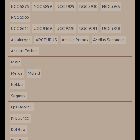
NGC 5876
NGC 5899
NGC 5929
NGC 5930
NGC 5945
NGC 5966
UGC 8614
UGC 9169
UGC 9240
UGC 9291
UGC 9858
Alkalurops
ARCTURUS
Asellus Primus
Asellus Secondus
Asellus Tertius
IZAR
Merga
Mufrid
Nekkar
Seginus
Eps Boo198
Pi Boo199
Del Boo