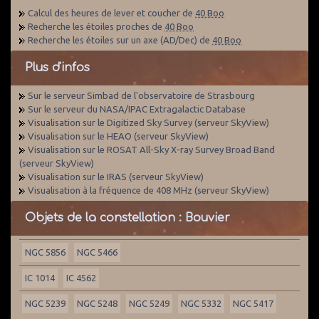
Calcul des heures de lever et coucher de
40 Boo
Recherche les étoiles proches de
40 Boo
Recherche les étoiles sur un axe (AD/Dec) de
40 Boo
Plus d'infos
Sur le serveur Simbad de l'observatoire de Strasbourg
Sur le serveur du NASA/IPAC Extragalactic Database
Visualisation sur le Digitized Sky Survey (serveur SkyView)
Visualisation sur le HEAO (serveur SkyView)
Visualisation sur le ROSAT All-Sky X-ray Survey Broad Band
(serveur SkyView)
Visualisation sur le IRAS (serveur SkyView)
Visualisation à la fréquence de 408 MHz (serveur SkyView)
Objets de la constellation : Bouvier
NGC 5856
NGC 5466
IC 1014
IC 4562
NGC 5239
NGC 5248
NGC 5249
NGC 5332
NGC 5417