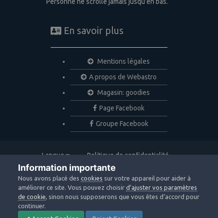
Personne ne scrolle jamais jusqu'en bas.
En savoir plus
Mentions légales
A propos de Webastro
Magasin: goodies
Page Facebook
Groupe Facebook
Langue
Politique de confidentialité
Nous contacter
Cookies
Information importante
Copyright © 2020 Webastro
Nous avons placé des
cookies
sur votre appareil pour aider à
Powered by Invision Community
améliorer ce site. Vous pouvez choisir
d’ajuster vos paramètres
de cookie
, sinon nous supposerons que vous êtes d’accord pour
continuer.