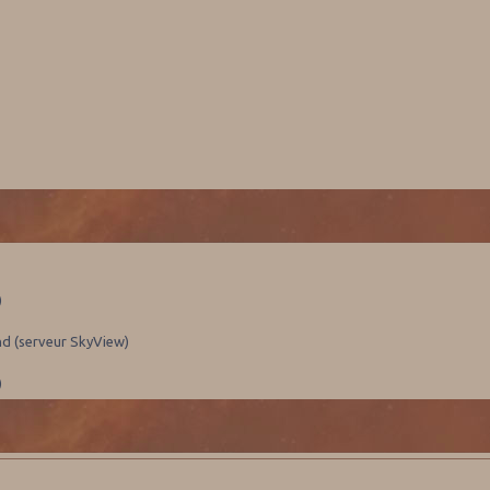
)
nd (serveur SkyView)
)