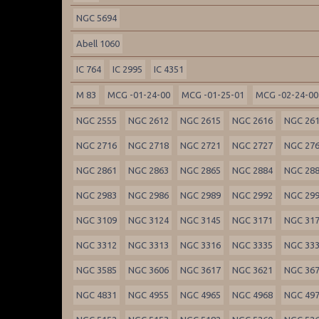
NGC 5694
Abell 1060
IC 764
IC 2995
IC 4351
M 83
MCG -01-24-00
MCG -01-25-01
MCG -02-24-00
NGC 2555
NGC 2612
NGC 2615
NGC 2616
NGC 26
NGC 2716
NGC 2718
NGC 2721
NGC 2727
NGC 27
NGC 2861
NGC 2863
NGC 2865
NGC 2884
NGC 28
NGC 2983
NGC 2986
NGC 2989
NGC 2992
NGC 29
NGC 3109
NGC 3124
NGC 3145
NGC 3171
NGC 31
NGC 3312
NGC 3313
NGC 3316
NGC 3335
NGC 33
NGC 3585
NGC 3606
NGC 3617
NGC 3621
NGC 36
NGC 4831
NGC 4955
NGC 4965
NGC 4968
NGC 49