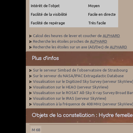
Intérêt de l'objet
Moyen
Facilité de la visibilité
Facile en directe
Facilité de repérage
Très facile
Calcul des heures de lever et coucher de
ALPHARD
Recherche les étoiles proches de
ALPHARD
Recherche les étoiles sur un axe (AD/Dec) de
ALPHARD
Plus d'infos
Sur le serveur Simbad de l'observatoire de Strasbourg
Sur le serveur du NASA/IPAC Extragalactic Database
Visualisation sur le Digitized Sky Survey (serveur SkyView
Visualisation sur le HEAO (serveur SkyView)
Visualisation sur le ROSAT All-Sky X-ray Survey Broad Ba
Visualisation sur le IRAS (serveur SkyView)
Visualisation à la fréquence de 408 MHz (serveur SkyView
Objets de la constellation : Hydre femelle
M 68