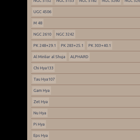
NGC 5152
NGC 5153
NGC 5182
NGC 5260
NGC 52
UGC 4506
M 48
NGC 2610
NGC 3242
PK 248+29.1
PK 283+25.1
PK 303+40.1
Al Minliar al Shuja
ALPHARD
Chi Hya133
Tau Hya107
Gam Hya
Zet Hya
Nu Hya
Pi Hya
Eps Hya