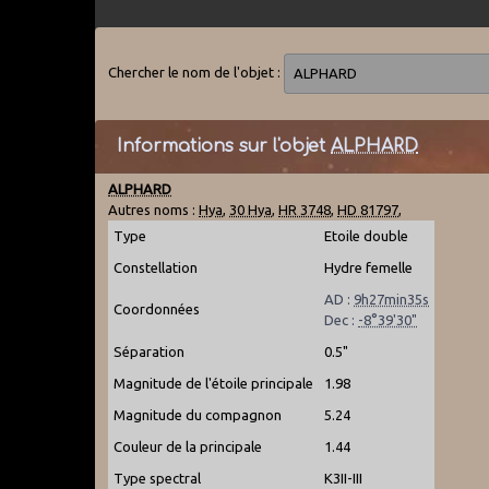
Chercher le nom de l'objet :
Informations sur l'objet
ALPHARD
ALPHARD
Autres noms :
Hya
,
30 Hya
,
HR 3748
,
HD 81797
,
Type
Etoile double
Constellation
Hydre femelle
AD :
9h27min35s
Coordonnées
Dec :
-8°39'30"
Séparation
0.5"
Magnitude de l'étoile principale
1.98
Magnitude du compagnon
5.24
Couleur de la principale
1.44
Type spectral
K3II-III