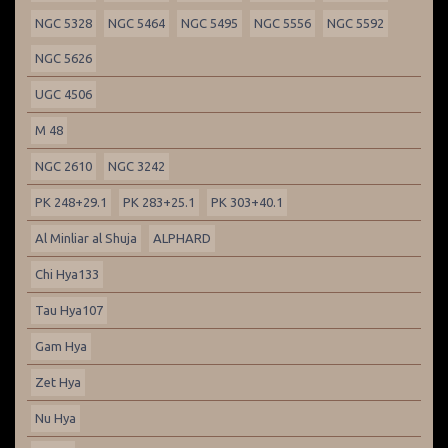
NGC 5328
NGC 5464
NGC 5495
NGC 5556
NGC 5592
NGC 5626
UGC 4506
M 48
NGC 2610
NGC 3242
PK 248+29.1
PK 283+25.1
PK 303+40.1
Al Minliar al Shuja
ALPHARD
Chi Hya133
Tau Hya107
Gam Hya
Zet Hya
Nu Hya