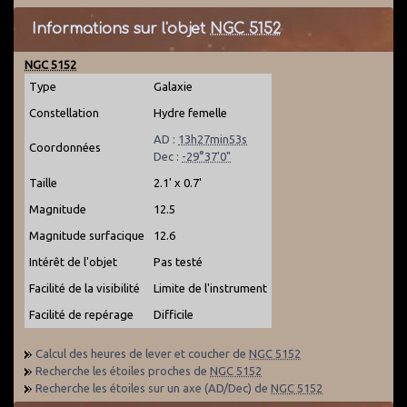
Informations sur l'objet
NGC 5152
NGC 5152
Type
Galaxie
Constellation
Hydre femelle
AD :
13h27min53s
Coordonnées
Dec :
-29°37'0"
Taille
2.1' x 0.7'
Magnitude
12.5
Magnitude surfacique
12.6
Intérêt de l'objet
Pas testé
Facilité de la visibilité
Limite de l'instrument
Facilité de repérage
Difficile
Calcul des heures de lever et coucher de
NGC 5152
Recherche les étoiles proches de
NGC 5152
Recherche les étoiles sur un axe (AD/Dec) de
NGC 5152