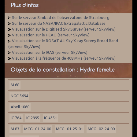
Plus d'infos
Sur le serveur Simbad de l'observatoire de Strasbourg
Sur le serveur du NASA/IPAC Extragalactic Database
Visualisation sur le Digitized Sky Survey (serveur SkyView)
Visualisation sur le HEAO (serveur SkyView)
Visualisation sur le ROSAT All-Sky X-ray Survey Broad Band
(serveur SkyView)
Visualisation sur le IRAS (serveur SkyView)
Visualisation à la fréquence de 408 MHz (serveur SkyView)
Objets de la constellation : Hydre femelle
M 68
NGC 5694
Abell 1060
IC 764
IC 2995
IC 4351
M 83
MCG -01-24-00
MCG -01-25-01
MCG -02-24-00