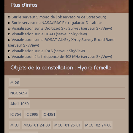
Plus d'infos
Sur le serveur Simbad de l'observatoire de Strasbourg
Sur le serveur du NASA/IPAC Extragalactic Database
Visualisation sur le Digitized Sky Survey (serveur SkyView)
Visualisation sur le HEAO (serveur SkyView)
Visualisation sur le ROSAT All-Sky X-ray Survey Broad Band
(serveur SkyView)
Visualisation sur le IRAS (serveur SkyView)
Visualisation à la fréquence de 408 MHz (serveur SkyView)
Objets de la constellation : Hydre femelle
M 68
NGC 5694
Abell 1060
IC 764
IC 2995
IC 4351
M 83
MCG -01-24-00
MCG -01-25-01
MCG -02-24-00