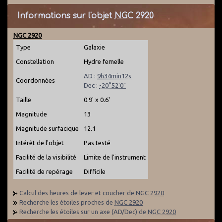
Informations sur l'objet
NGC 2920
NGC 2920
Type
Galaxie
Constellation
Hydre femelle
AD :
9h34min12s
Coordonnées
Dec :
-20°52'0"
Taille
0.9' x 0.6'
Magnitude
13
Magnitude surfacique
12.1
Intérêt de l'objet
Pas testé
Facilité de la visibilité
Limite de l'instrument
Facilité de repérage
Difficile
Calcul des heures de lever et coucher de
NGC 2920
Recherche les étoiles proches de
NGC 2920
Recherche les étoiles sur un axe (AD/Dec) de
NGC 2920