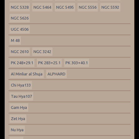
NGC 5328
NGC 5464
NGC 5495
NGC 5556
NGC 5592
NGC 5626
UGC 4506
M 48
NGC 2610
NGC 3242
PK 248+29.1
PK 283+25.1
PK 303+40.1
Al Minliar al Shuja
ALPHARD
Chi Hya133
Tau Hya107
Gam Hya
Zet Hya
Nu Hya