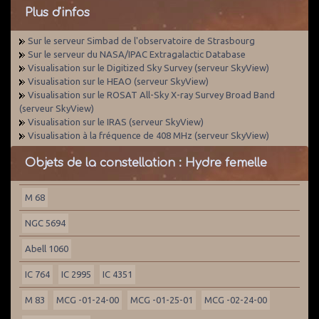
Plus d'infos
Sur le serveur Simbad de l'observatoire de Strasbourg
Sur le serveur du NASA/IPAC Extragalactic Database
Visualisation sur le Digitized Sky Survey (serveur SkyView)
Visualisation sur le HEAO (serveur SkyView)
Visualisation sur le ROSAT All-Sky X-ray Survey Broad Band
(serveur SkyView)
Visualisation sur le IRAS (serveur SkyView)
Visualisation à la fréquence de 408 MHz (serveur SkyView)
Objets de la constellation : Hydre femelle
M 68
NGC 5694
Abell 1060
IC 764
IC 2995
IC 4351
M 83
MCG -01-24-00
MCG -01-25-01
MCG -02-24-00