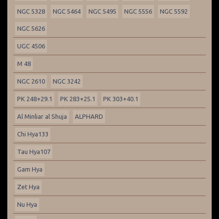
NGC 5328
NGC 5464
NGC 5495
NGC 5556
NGC 5592
NGC 5626
UGC 4506
M 48
NGC 2610
NGC 3242
PK 248+29.1
PK 283+25.1
PK 303+40.1
Al Minliar al Shuja
ALPHARD
Chi Hya133
Tau Hya107
Gam Hya
Zet Hya
Nu Hya