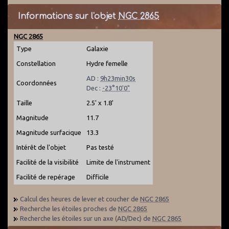
Informations sur l'objet
NGC 2865
NGC 2865
Type
Galaxie
Constellation
Hydre femelle
AD :
9h23min30s
Coordonnées
Dec :
-23°10'0"
Taille
2.5' x 1.8'
Magnitude
11.7
Magnitude surfacique
13.3
Intérêt de l'objet
Pas testé
Facilité de la visibilité
Limite de l'instrument
Facilité de repérage
Difficile
Calcul des heures de lever et coucher de
NGC 2865
Recherche les étoiles proches de
NGC 2865
Recherche les étoiles sur un axe (AD/Dec) de
NGC 2865