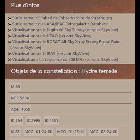
Plus d'infos
Sur le serveur Simbad de l'observatoire de Strasbourg
Sur le serveur du NASA/IPAC Extragalactic Database
Visualisation sur le Digitized Sky Survey (serveur SkyView)
Visualisation sur le HEAO (serveur SkyView)
Visualisation sur le ROSAT All-Sky X-ray Survey Broad Band
(serveur SkyView)
Visualisation sur le IRAS (serveur SkyView)
Visualisation à la fréquence de 408 MHz (serveur SkyView)
Objets de la constellation : Hydre femelle
M 68
NGC 5694
Abell 1060
IC 764
IC 2995
IC 4351
M 83
MCG -01-24-00
MCG -01-25-01
MCG -02-24-00