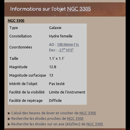
Informations sur l'objet
NGC 3305
NGC 3305
Type
Galaxie
Constellation
Hydre femelle
AD :
10h36min11s
Coordonnées
Dec :
-27°10'0"
Taille
1.1' x 1.1'
Magnitude
12.8
Magnitude surfacique
13
Intérêt de l'objet
Pas testé
Facilité de la visibilité
Limite de l'instrument
Facilité de repérage
Difficile
Calcul des heures de lever et coucher de
NGC 3305
Recherche les étoiles proches de
NGC 3305
Recherche les étoiles sur un axe (AD/Dec) de
NGC 3305