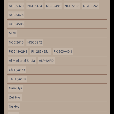
NGC 5328
NGC 5464
NGC 5495
NGC 5556
NGC 5592
NGC 5626
UGC 4506
M 48
NGC 2610
NGC 3242
PK 248+29.1
PK 283+25.1
PK 303+40.1
Al Minliar al Shuja
ALPHARD
Chi Hya133
Tau Hya107
Gam Hya
Zet Hya
Nu Hya