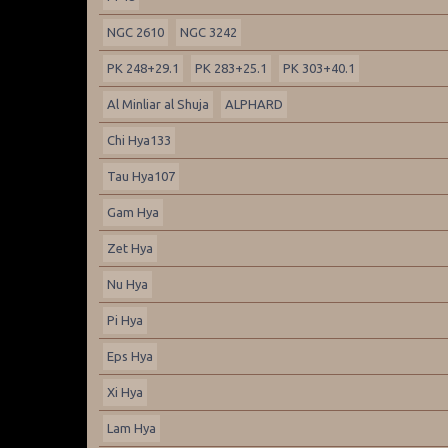
NGC 2610
NGC 3242
PK 248+29.1
PK 283+25.1
PK 303+40.1
Al Minliar al Shuja
ALPHARD
Chi Hya133
Tau Hya107
Gam Hya
Zet Hya
Nu Hya
Pi Hya
Eps Hya
Xi Hya
Lam Hya