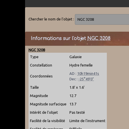
Chercher le nom de l'objet :
Informations sur l'objet
NGC 3208
NGC 3208
Type
Galaxie
Constellation
Hydre femelle
AD :
10h19min41s
Coordonnées
Dec :
-25°49'0"
Taille
1.8' x 1.6'
Magnitude
12.7
Magnitude surfacique
13.7
Intérêt de l'objet
Pas testé
Facilité de la visibilité
Limite de l'instrument
Facilité de repérage
Difficile