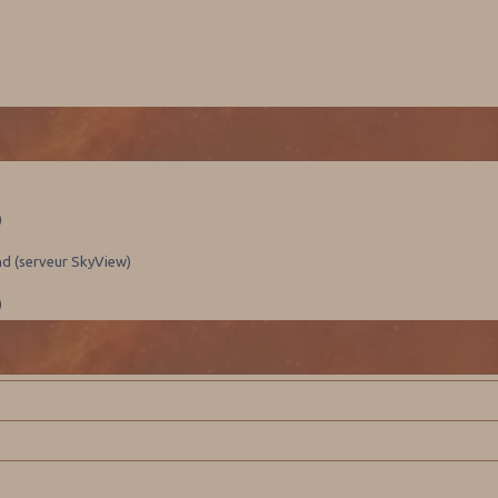
)
nd (serveur SkyView)
)