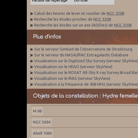
Calcul des heures de lever et coucher de
NGC 3208
Recherche les étoiles proches de
NGC 3208
Recherche les étoiles sur un axe (AD/Dec) de
NGC 3208
Plus d'infos
Sur le serveur Simbad de l'observatoire de Strasbourg
Sur le serveur du NASA/IPAC Extragalactic Database
Visualisation sur le Digitized Sky Survey (serveur SkyView
Visualisation sur le HEAO (serveur SkyView)
Visualisation sur le ROSAT All-Sky X-ray Survey Broad Ba
Visualisation sur le IRAS (serveur SkyView)
Visualisation à la fréquence de 408 MHz (serveur SkyView
Objets de la constellation : Hydre femelle
M 68
NGC 5694
Abell 1060