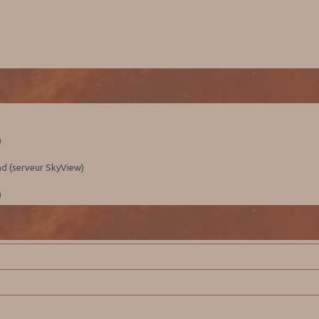
)
nd (serveur SkyView)
)