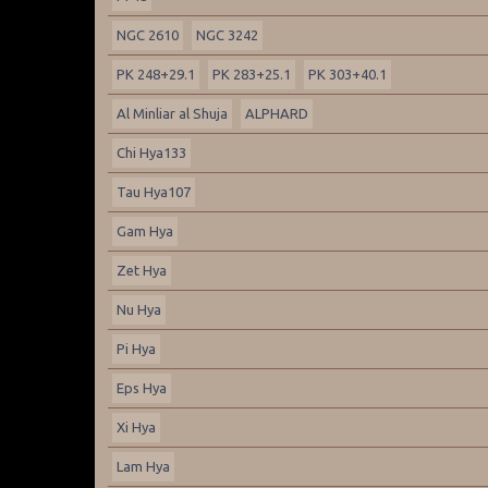
NGC 2610
NGC 3242
PK 248+29.1
PK 283+25.1
PK 303+40.1
Al Minliar al Shuja
ALPHARD
Chi Hya133
Tau Hya107
Gam Hya
Zet Hya
Nu Hya
Pi Hya
Eps Hya
Xi Hya
Lam Hya