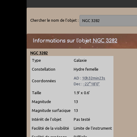
Chercher le nom de l'objet :
Informations sur l'objet
NGC 3282
NGC 3282
Type
Galaxie
Constellation
Hydre femelle
AD :
10h32min23s
Coordonnées
Dec :
-22°18'0"
Taille
1.9' x 0.6'
Magnitude
13
Magnitude surfacique
13
Intérêt de l'objet
Pas testé
Facilité de la visibilité
Limite de l'instrument
Facilité de repérage
Difficile