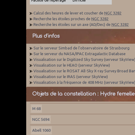
Calcul des heures de lever et coucher de
NGC 3282
Recherche les étoiles proches de
NGC 3282
Recherche les étoiles sur un axe (AD/Dec) de
NGC 3282
Plus d'infos
Sur le serveur Simbad de l'observatoire de Strasbourg
Sur le serveur du NASA/IPAC Extragalactic Database
Visualisation sur le Digitized Sky Survey (serveur SkyView
Visualisation sur le HEAO (serveur SkyView)
Visualisation sur le ROSAT All-Sky X-ray Survey Broad Ba
Visualisation sur le IRAS (serveur SkyView)
Visualisation à la fréquence de 408 MHz (serveur SkyView
Objets de la constellation : Hydre femelle
M 68
NGC 5694
Abell 1060