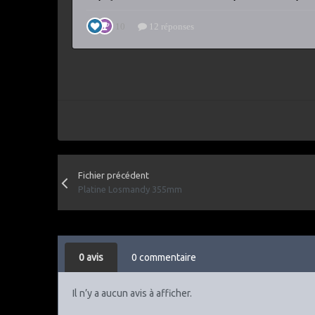
Fichier précédent
Platine Losmandy 355mm
0 avis
0 commentaire
Il n’y a aucun avis à afficher.