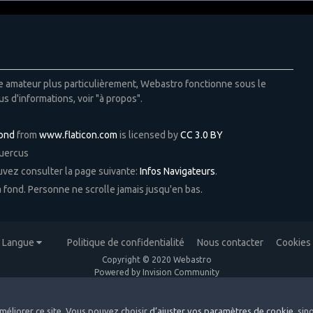
ie amateur plus particulièrement, Webastro fonctionne sous le
us d'informations, voir "à propos".
Pond
from
www.flaticon.com
is licensed by
CC 3.0 BY
Quercus
ouvez consulter la page suivante:
Infos Navigateurs
.
 à fond. Personne ne scrolle jamais jusqu'en bas.
Langue
Politique de confidentialité
Nous contacter
Cookies
Copyright © 2020 Webastro
Powered by Invision Community
méliorer ce site. Vous pouvez choisir
d’ajuster vos paramètres de cookie
, si