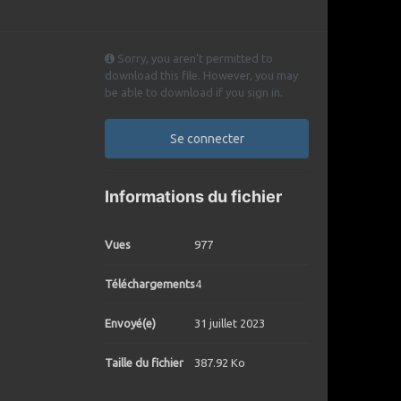
Sorry, you aren't permitted to
download this file. However, you may
be able to download if you sign in.
Se connecter
Informations du fichier
Vues
977
Téléchargements
4
Envoyé(e)
31 juillet 2023
Taille du fichier
387.92 Ko