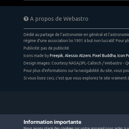
A propos de Webastro
Dédié au partage de l'astronomie en général et l'astronom
régime d'une association loi 1901 à but non lucratif. Pour pl
Publicité: pas de publicité
Icons made by
Freepik
,
Alessio Atzeni
,
Pixel Buddha
,
Icon 
Design images: Courtesy NASA/JPL-Caltech / Webastro - 
Pour plus d'informations sur la navigabilité du site, vous p
Si vous lisez ceci, c'est que vous explorez le site vraiment
Information importante
Nous avons placé des
cookies
sur votre appareil pour aider à a