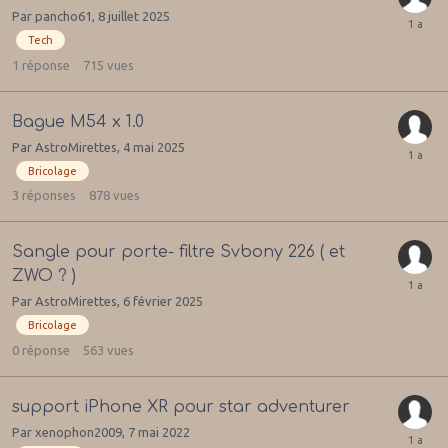
Par
pancho61
,
8 juillet 2025
Tech
1
réponse
715
vues
Bague M54 x 1.0
Par
AstroMirettes
,
4 mai 2025
Bricolage
3
réponses
878
vues
Sangle pour porte- filtre Svbony 226 ( et
ZWO ? )
Par
AstroMirettes
,
6 février 2025
Bricolage
0
réponse
563
vues
support iPhone XR pour star adventurer
Par
xenophon2009
,
7 mai 2022