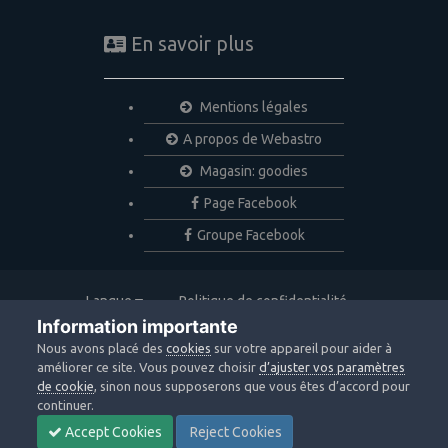
En savoir plus
Mentions légales
A propos de Webastro
Magasin: goodies
Page Facebook
Groupe Facebook
Langue
Politique de confidentialité
Nous contacter
Cookies
Information importante
Copyright © 2020 Webastro
Nous avons placé des
cookies
sur votre appareil pour aider à
Powered by Invision Community
améliorer ce site. Vous pouvez choisir
d’ajuster vos paramètres
de cookie
, sinon nous supposerons que vous êtes d’accord pour
continuer.
Accept Cookies
Reject Cookies