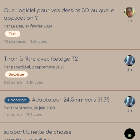
Quel logiciel pour vos dessins 3D ou quelle
application ?
Par
Le Den
,
14 février 2024
Tech
10
réponses
1.6k
vues
Tiroir à filtre avec filetage T2
Par
papatilleul
,
2 septembre 2023
Bricolage
0
réponse
1.1k
vues
Adaptateur 24.5mm vers 31.75
Bricolage
Par
DireStretch
,
20 juin 2023
1
réponse
701
vues
support lunette de chasse
Par
michel35
,
18 avril 2023