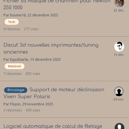
Fichier stl masque de chanfrein pour newton
250 1000
Par
houme16
,
22 décembre 2025
Tech
0
réponse
277
vues
Discut' 3d nouvelles imprimantes/tuning
anciennes
Par
Eguzkiarte
,
13 décembre 2025
Matériel
7
réponses
832
vues
Support de moteur déclinaison
Bricolage
Vixen Super Polaris
Par
Flopin
,
29 novembre 2025
2
réponses
430
vues
Logiciel automatique de calcul de filetage