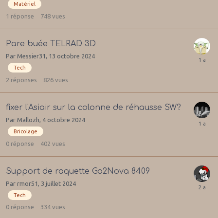
Matériel
1
réponse
748
vues
Pare buée TELRAD 3D
Par
Messier31
,
13 octobre 2024
Tech
2
réponses
826
vues
fixer l'Asiair sur la colonne de réhausse SW?
Par
Mallozh
,
4 octobre 2024
Bricolage
0
réponse
402
vues
Support de raquette Go2Nova 8409
Par
rmor51
,
3 juillet 2024
Tech
0
réponse
334
vues