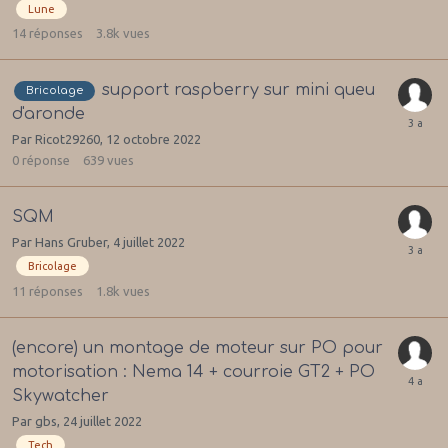
Lune
14
réponses
3.8k
vues
support raspberry sur mini queu
Bricolage
d'aronde
Par
Ricot29260
,
12 octobre 2022
0
réponse
639
vues
SQM
Par
Hans Gruber
,
4 juillet 2022
Bricolage
11
réponses
1.8k
vues
(encore) un montage de moteur sur PO pour
motorisation : Nema 14 + courroie GT2 + PO
Skywatcher
Par
gbs
,
24 juillet 2022
Tech