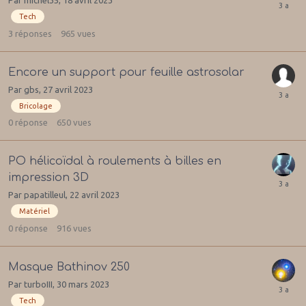
Tech
3
réponses
965
vues
Encore un support pour feuille astrosolar
Par
gbs
,
27 avril 2023
Bricolage
0
réponse
650
vues
PO hélicoïdal à roulements à billes en
impression 3D
Par
papatilleul
,
22 avril 2023
Matériel
0
réponse
916
vues
Masque Bathinov 250
Par
turboIII
,
30 mars 2023
Tech