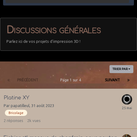
Discussions générales
Parlez ici de vos projets d'impression 3D !
TRIER PAR
PRÉCÉDENT
Page 1 sur 4
SUIVANT
Platine XY
Par
papatilleul
,
31 août 2023
Bricolage
2
réponses
2k
vues