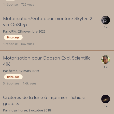
1
réponse
723
vues
Motorisation/Goto pour monture Skytee-2
via OnStep
Par
-JFK-
,
28 novembre 2022
Bricolage
1
réponse
647
vues
Motorisation pour Dobson Expl Scientific
406
Par
bemo
,
12 mars 2019
Bricolage
5
réponses
1.6k
vues
Crateres de la lune à imprimer- fichiers
gratuits
Par
indyanhorse
,
2 octobre 2018