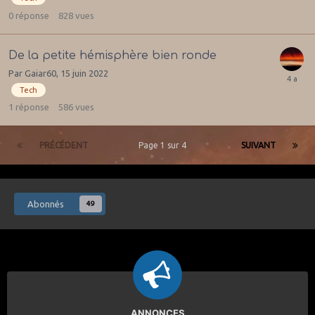
0
réponse
828
vues
De la petite hémisphère bien ronde
Par
Gaiar60
,
15 juin 2022
Tech
1
réponse
586
vues
PRÉCÉDENT
Page 1 sur 4
SUIVANT
Abonnés
49
ANNONCES