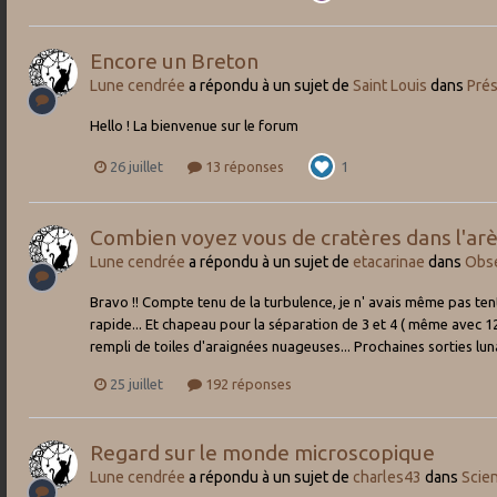
Encore un Breton
Lune cendrée
a répondu à un sujet de
Saint Louis
dans
Prés
Hello ! La bienvenue sur le forum
26 juillet
13 réponses
1
Combien voyez vous de cratères dans l'arè
Lune cendrée
a répondu à un sujet de
etacarinae
dans
Obse
Bravo !! Compte tenu de la turbulence, je n' avais même pas tenté 
rapide... Et chapeau pour la séparation de 3 et 4 ( même avec 12
rempli de toiles d'araignées nuageuses... Prochaines sorties luna
25 juillet
192 réponses
Regard sur le monde microscopique
Lune cendrée
a répondu à un sujet de
charles43
dans
Scie