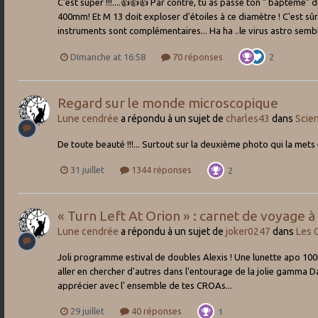
C'est super !!!....👍👍👍 Par contre, tu as passé ton " baptême
400mm! Et M 13 doit exploser d'étoiles à ce diamètre ! C'est sûr
instruments sont complémentaires... Ha ha ..le virus astro semble 
DImanche at 16:58
70 réponses
2
Regard sur le monde microscopique
Lune cendrée
a répondu à un sujet de
charles43
dans
Scie
De toute beauté !!!... Surtout sur la deuxième photo qui la mets e
31 juillet
1344 réponses
2
« Turn Left At Orion » : carnet de voyage 
Lune cendrée
a répondu à un sujet de
joker0247
dans
Les
Joli programme estival de doubles Alexis ! Une lunette apo 100
aller en chercher d'autres dans l'entourage de la jolie gamma Dau
apprécier avec l' ensemble de tes CROAs...
29 juillet
40 réponses
1