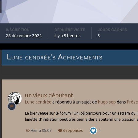
INSCRIPTION
DERNIÈRE VISITE
JOURS GAGNÉS
28 décembre 2022
il y a 5 heures
3
Lune cendrée's Achievements
un vieux débutant
Lune cendrée
a répondu à un sujet de
hugo sqp
dans
Prése
La bienvenue sur le forum ! Un joli parcours pour un astram qui
lunette d' initiation peut très bien aider à soutenir une passion a
Hier à 05:07
6 réponses
1