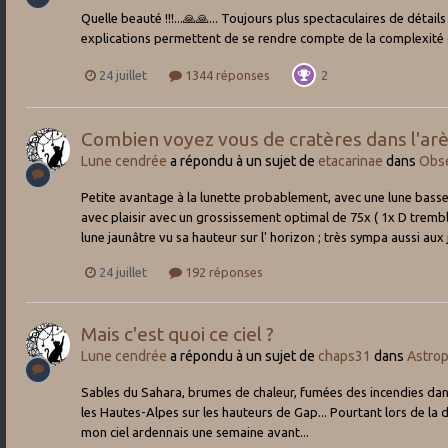
Quelle beauté !!!...🙏🙏... Toujours plus spectaculaires de détails
explications permettent de se rendre compte de la complexité d
24 juillet
1344 réponses
2
Combien voyez vous de cratères dans l'arè
Lune cendrée
a répondu à un sujet de
etacarinae
dans
Obse
Petite avantage à la lunette probablement, avec une lune bass
avec plaisir avec un grossissement optimal de 75x ( 1x D trembl
lune jaunâtre vu sa hauteur sur l' horizon ; très sympa aussi au
24 juillet
192 réponses
Mais c'est quoi ce ciel ?
Lune cendrée
a répondu à un sujet de
chaps31
dans
Astro
Sables du Sahara, brumes de chaleur, fumées des incendies dans
les Hautes-Alpes sur les hauteurs de Gap... Pourtant lors de la d
mon ciel ardennais une semaine avant...