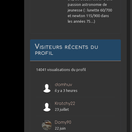
passion astronomie de
jeunesse ( : lunette 60/700
et newton 115/900 dans
les années 75....)
Visiteurs récents du
profil
14041 visualisations du profil
domhuv
il y a 3 heures
Kratchy22
23 juillet
Domy90
22 juin