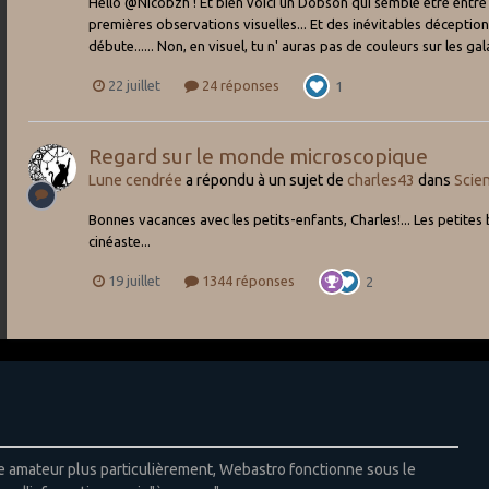
Hello @Nicobzh ! Et bien voici un Dobson qui semble être entre
premières observations visuelles... Et des inévitables déceptions 
débute...... Non, en visuel, tu n' auras pas de couleurs sur les ga
22 juillet
24 réponses
1
Regard sur le monde microscopique
Lune cendrée
a répondu à un sujet de
charles43
dans
Scie
Bonnes vacances avec les petits-enfants, Charles!... Les petite
cinéaste...
19 juillet
1344 réponses
2
ie amateur plus particulièrement, Webastro fonctionne sous le