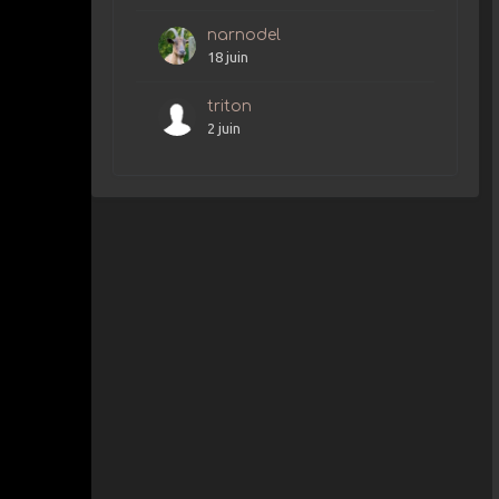
narnodel
18 juin
triton
2 juin