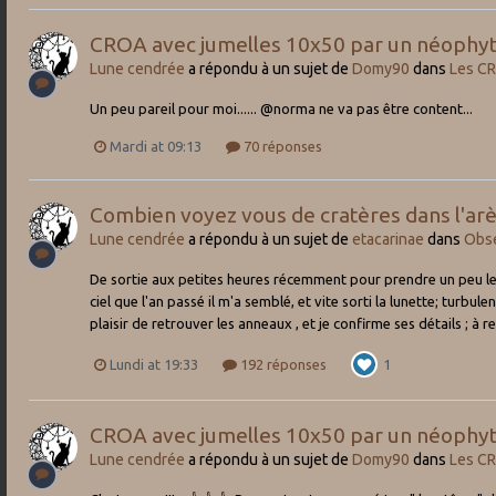
CROA avec jumelles 10x50 par un néophy
Lune cendrée
a répondu à un sujet de
Domy90
dans
Les C
Un peu pareil pour moi...... @norma ne va pas être content...
Mardi at 09:13
70 réponses
Combien voyez vous de cratères dans l'arè
Lune cendrée
a répondu à un sujet de
etacarinae
dans
Obse
De sortie aux petites heures récemment pour prendre un peu le fr
ciel que l'an passé il m'a semblé, et vite sorti la lunette; turb
plaisir de retrouver les anneaux , et je confirme ses détails ; à 
Lundi at 19:33
192 réponses
1
CROA avec jumelles 10x50 par un néophy
Lune cendrée
a répondu à un sujet de
Domy90
dans
Les C