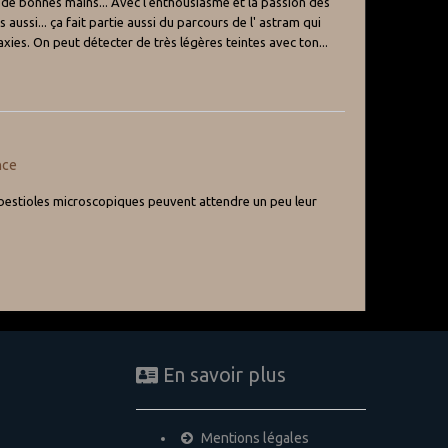
 de bonnes mains... Avec l'enthousiasme et la passion des
aussi... ça fait partie aussi du parcours de l' astram qui
laxies. On peut détecter de très légères teintes avec ton...
nce
s bestioles microscopiques peuvent attendre un peu leur
En savoir plus
Mentions légales