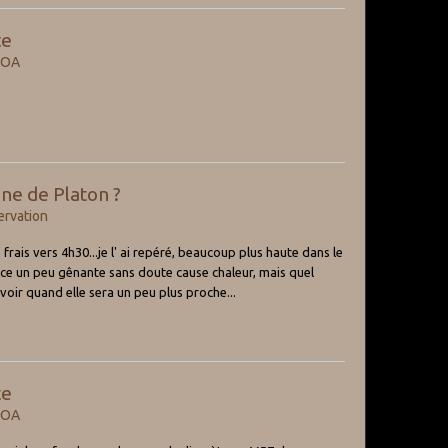
te
ROA
ne de Platon ?
rvation
ais vers 4h30...je l' ai repéré, beaucoup plus haute dans le
ulence un peu gênante sans doute cause chaleur, mais quel
revoir quand elle sera un peu plus proche...
te
ROA