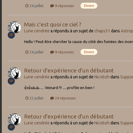
24 juillet
9 réponses
Divers
Mais c'est quoi ce ciel ?
Lune cendrée
a répondu à un sujet de
chaps31
dans
Astro
Hello ! Peut être chercher la cause du côté des fumées des incendi
24 juillet
9 réponses
Divers
Retour d'expérience d'un débutant
Lune cendrée
a répondu à un sujet de
Nicobzh
dans
Suppor
👍👍🙏🙏..... Veinard !!! .....profite en bien !
22 juillet
24 réponses
Retour d'expérience d'un débutant
Lune cendrée
a répondu à un sujet de
Nicobzh
dans
Suppor