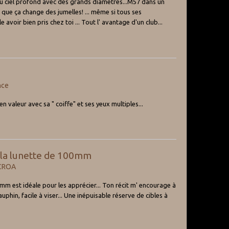
" du ciel profond avec des grands diamètres...M57 dans un
 que ça change des jumelles! ... même si tous ses
avoir bien pris chez toi ... Tout l' avantage d'un club...
nce
n valeur avec sa " coiffe" et ses yeux multiples...
à la lunette de 100mm
 CROA
mm est idéale pour les apprécier... Ton récit m' encourage à
phin, facile à viser... Une inépuisable réserve de cibles à