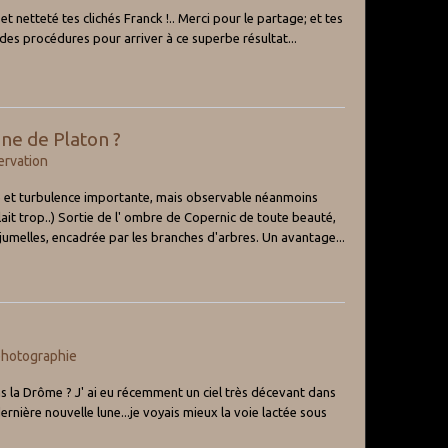
 et netteté tes clichés Franck !.. Merci pour le partage; et tes
es procédures pour arriver à ce superbe résultat...
ne de Platon ?
rvation
e et turbulence importante, mais observable néanmoins
ait trop..) Sortie de l' ombre de Copernic de toute beauté,
x jumelles, encadrée par les branches d'arbres. Un avantage...
photographie
 la Drôme ? J' ai eu récemment un ciel très décevant dans
ernière nouvelle lune...je voyais mieux la voie lactée sous