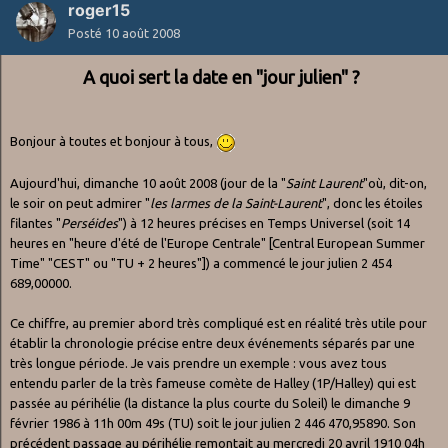
roger15
Posté
10 août 2008
A quoi sert la date en "jour julien" ?
Bonjour à toutes et bonjour à tous,
Aujourd'hui, dimanche 10 août 2008 (jour de la "
Saint Laurent
"où, dit-on,
le soir on peut admirer "
les larmes de la Saint-Laurent
", donc les étoiles
filantes "
Perséides
") à 12 heures précises en Temps Universel (soit 14
heures en "heure d'été de l'Europe Centrale" [Central European Summer
Time" "CEST" ou "TU + 2 heures"]) a commencé le jour julien 2 454
689,00000.
Ce chiffre, au premier abord très compliqué est en réalité très utile pour
établir la chronologie précise entre deux événements séparés par une
très longue période. Je vais prendre un exemple : vous avez tous
entendu parler de la très fameuse comète de Halley (1P/Halley) qui est
passée au périhélie (la distance la plus courte du Soleil) le dimanche 9
février 1986 à 11h 00m 49s (TU) soit le jour julien 2 446 470,95890. Son
précédent passage au périhélie remontait au mercredi 20 avril 1910 04h