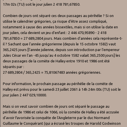
17m 02s (TU) soit le jour julien 2 418 781,67850.
Combien de jours ont séparé ces deux passages au périhélie ? Si on
utilise le calendrier grégorien, ça risque d'être assez compliqué,
notamment à cause des années bissextiles, mais si on utilise la date en
jour julien, cela devient un jeu d'enfant : 2 446 470,95890 - 2 418
781,67850 = 27 689,2804 jours. Mais combien d'années cela représente-t-
il ? Sachant que l'année grégorienne (depuis le 15 octobre 1582) vaut
365,2425 jours [l'année julienne, depuis son introduction par l'empereur
Jules César en l'an -45 jusqu'au 4 octobre 1582 valait 365,2500 jours] les
deux passages de la comète de Halley entre 1910 et 1986 ont été
séparés par :
27 689,2804 / 365,2425 = 75,81067483 années grégoriennes.
Pour information, le prochain passage au périhélie de la comète de
Halley est prévu pour le samedi 23 juillet 2061 à 14h 24m 00s (TU) soit le
jour julien 2 447 029,10000.
Mais si on veut savoir combien de jours ont séparé le passage au
périhélie de 1986 et celui de 1066, où la comète de Halley a été accusée
d'avoir favorisée la conquête de l'Angleterre par le duc Normand
Guillaume le Conquérant (qui a écrasé les troupes de Harold Godwinson