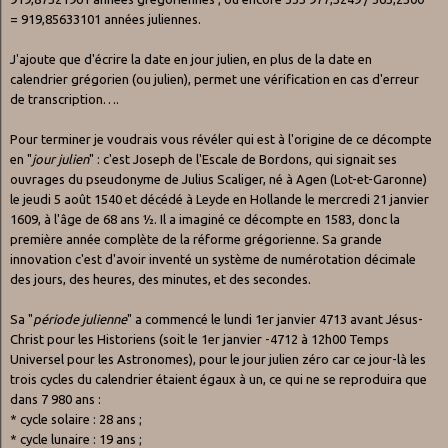
= 919,85633101 années juliennes.
J'ajoute que d'écrire la date en jour julien, en plus de la date en
calendrier grégorien (ou julien), permet une vérification en cas d'erreur
de transcription….
Pour terminer je voudrais vous révéler qui est à l'origine de ce décompte
en "
jour julien
" : c'est Joseph de l'Escale de Bordons, qui signait ses
ouvrages du pseudonyme de Julius Scaliger, né à Agen (Lot-et-Garonne)
le jeudi 5 août 1540 et décédé à Leyde en Hollande le mercredi 21 janvier
1609, à l'âge de 68 ans ½. Il a imaginé ce décompte en 1583, donc la
première année complète de la réforme grégorienne. Sa grande
innovation c'est d'avoir inventé un système de numérotation décimale
des jours, des heures, des minutes, et des secondes.
Sa "
période julienne
" a commencé le lundi 1er janvier 4713 avant Jésus-
Christ pour les Historiens (soit le 1er janvier -4712 à 12h00 Temps
Universel pour les Astronomes), pour le jour julien zéro car ce jour-là les
trois cycles du calendrier étaient égaux à un, ce qui ne se reproduira que
dans 7 980 ans :
* cycle solaire : 28 ans ;
* cycle lunaire : 19 ans ;