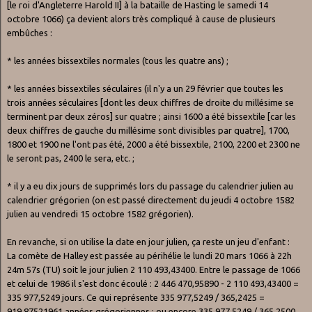
[le roi d'Angleterre Harold II] à la bataille de Hasting le samedi 14
octobre 1066) ça devient alors très compliqué à cause de plusieurs
embûches :
* les années bissextiles normales (tous les quatre ans) ;
* les années bissextiles séculaires (il n'y a un 29 février que toutes les
trois années séculaires [dont les deux chiffres de droite du millésime se
terminent par deux zéros] sur quatre ; ainsi 1600 a été bissextile [car les
deux chiffres de gauche du millésime sont divisibles par quatre], 1700,
1800 et 1900 ne l'ont pas été, 2000 a été bissextile, 2100, 2200 et 2300 ne
le seront pas, 2400 le sera, etc. ;
* il y a eu dix jours de supprimés lors du passage du calendrier julien au
calendrier grégorien (on est passé directement du jeudi 4 octobre 1582
julien au vendredi 15 octobre 1582 grégorien).
En revanche, si on utilise la date en jour julien, ça reste un jeu d'enfant :
La comète de Halley est passée au périhélie le lundi 20 mars 1066 à 22h
24m 57s (TU) soit le jour julien 2 110 493,43400. Entre le passage de 1066
et celui de 1986 il s'est donc écoulé : 2 446 470,95890 - 2 110 493,43400 =
335 977,5249 jours. Ce qui représente 335 977,5249 / 365,2425 =
919,87521961 années grégoriennes ; ou encore 335 977,5249 / 365,2500