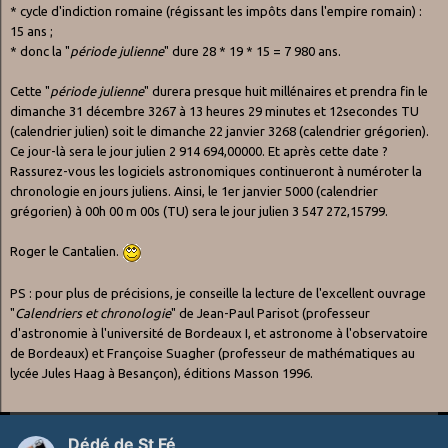
* cycle d'indiction romaine (régissant les impôts dans l'empire romain) :
15 ans ;
* donc la "
période julienne
" dure 28 * 19 * 15 = 7 980 ans.
Cette "
période julienne
" durera presque huit millénaires et prendra fin le
dimanche 31 décembre 3267 à 13 heures 29 minutes et 12secondes TU
(calendrier julien) soit le dimanche 22 janvier 3268 (calendrier grégorien).
Ce jour-là sera le jour julien 2 914 694,00000. Et après cette date ?
Rassurez-vous les logiciels astronomiques continueront à numéroter la
chronologie en jours juliens. Ainsi, le 1er janvier 5000 (calendrier
grégorien) à 00h 00 m 00s (TU) sera le jour julien 3 547 272,15799.
Roger le Cantalien.
PS : pour plus de précisions, je conseille la lecture de l'excellent ouvrage
"
Calendriers et chronologie
" de Jean-Paul Parisot (professeur
d'astronomie à l'université de Bordeaux I, et astronome à l'observatoire
de Bordeaux) et Françoise Suagher (professeur de mathématiques au
lycée Jules Haag à Besançon), éditions Masson 1996.
Dédé de St Fé