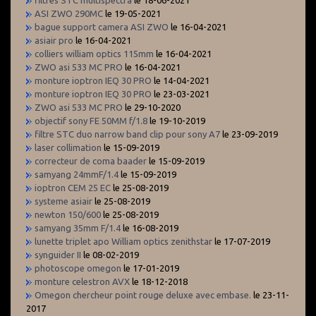
filtres STC multispectra
le 18-06-2021
ASI ZWO 290MC
le 19-05-2021
bague support camera ASI ZWO
le 16-04-2021
asiair pro
le 16-04-2021
colliers william optics 115mm
le 16-04-2021
ZWO asi 533 MC PRO
le 16-04-2021
monture ioptron IEQ 30 PRO
le 14-04-2021
monture ioptron IEQ 30 PRO
le 23-03-2021
ZWO asi 533 MC PRO
le 29-10-2020
objectif sony FE 50MM f/1.8
le 19-10-2019
filtre STC duo narrow band clip pour sony A7
le 23-09-2019
laser collimation
le 15-09-2019
correcteur de coma baader
le 15-09-2019
samyang 24mmF/1.4
le 15-09-2019
ioptron CEM 25 EC
le 25-08-2019
systeme asiair
le 25-08-2019
newton 150/600
le 25-08-2019
samyang 35mm F/1.4
le 16-08-2019
lunette triplet apo William optics zenithstar
le 17-07-2019
synguider II
le 08-02-2019
photoscope omegon
le 17-01-2019
monture celestron AVX
le 18-12-2018
Omegon chercheur point rouge deluxe avec embase.
le 23-11-
2017