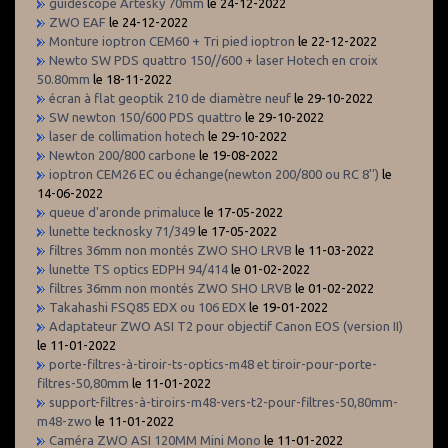
guidescope Artesky 70mm
le 24-12-2022
ZWO EAF
le 24-12-2022
Monture ioptron CEM60 + Tri pied ioptron
le 22-12-2022
Newto SW PDS quattro 150//600 + laser Hotech en croix
50.80mm
le 18-11-2022
écran à flat geoptik 210 de diamètre neuf
le 29-10-2022
SW newton 150/600 PDS quattro
le 29-10-2022
laser de collimation hotech
le 29-10-2022
Newton 200/800 carbone
le 19-08-2022
ioptron CEM26 EC ou échange(newton 200/800 ou RC 8'')
le
14-06-2022
queue d'aronde primaluce
le 17-05-2022
lunette tecknosky 71/349
le 17-05-2022
filtres 36mm non montés ZWO SHO LRVB
le 11-03-2022
lunette TS optics EDPH 94/414
le 01-02-2022
filtres 36mm non montés ZWO SHO LRVB
le 01-02-2022
Takahashi FSQ85 EDX ou 106 EDX
le 19-01-2022
Adaptateur ZWO ASI T2 pour objectif Canon EOS (version II)
le 11-01-2022
porte-filtres-à-tiroir-ts-optics-m48 et tiroir-pour-porte-
filtres-50,80mm
le 11-01-2022
support-filtres-à-tiroirs-m48-vers-t2-pour-filtres-50,80mm-
m48-zwo
le 11-01-2022
Caméra ZWO ASI 120MM Mini Mono
le 11-01-2022