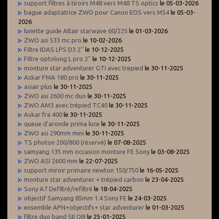
support filtres à tiroirs M48 vers M48 TS optics
le 05-03-2026
bague adaptatrice ZWO pour Canon EOS vers M54
le 05-03-
2026
lunette guide Altair starwave 60/225
le 01-03-2026
ZWO asi 533 mc pro
le 10-02-2026
Filtre IDAS LPS D3 2''
le 10-12-2025
Filtre optolong L pro 2''
le 10-12-2025
monture star adventurer GTI avec trepied
le 30-11-2025
Askar FMA 180 pro
le 30-11-2025
asiair plus
le 30-11-2025
ZWO asi 2600 mc duo
le 30-11-2025
ZWO AM3 avec trépied TC40
le 30-11-2025
Askar fra 400
le 30-11-2025
queue d'aronde prima luce
le 30-11-2025
ZWO asi 290mm mini
le 30-11-2025
TS photon 200/800 (réservé)
le 07-08-2025
samyang 135 mm occasion monture FE Sony
le 03-08-2025
ZWO ASI 2600 mm
le 22-07-2025
support miroir primaire newton 150/750
le 16-05-2025
monture star adventurer + trépied carbon
le 23-04-2025
Sony A7 Defiltré/refiltré
le 18-04-2025
objectif Samyang 85mm 1.4 Sony FE
le 24-03-2025
ensemble APN+objectifs+ star adventurer
le 01-03-2025
filtre duo band SII OIII
le 25-01-2025