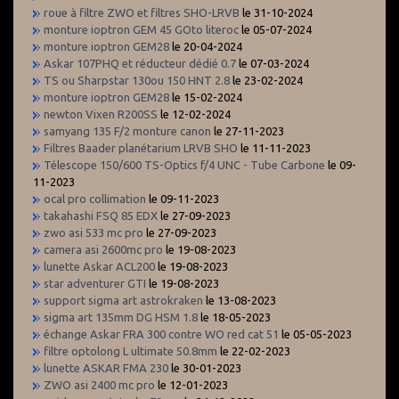
roue à filtre ZWO et filtres SHO-LRVB
le 31-10-2024
monture ioptron GEM 45 GOto literoc
le 05-07-2024
monture ioptron GEM28
le 20-04-2024
Askar 107PHQ et réducteur dédié 0.7
le 07-03-2024
TS ou Sharpstar 130ou 150 HNT 2.8
le 23-02-2024
monture ioptron GEM28
le 15-02-2024
newton Vixen R200SS
le 12-02-2024
samyang 135 F/2 monture canon
le 27-11-2023
Filtres Baader planétarium LRVB SHO
le 11-11-2023
Télescope 150/600 TS-Optics f/4 UNC - Tube Carbone
le 09-
11-2023
ocal pro collimation
le 09-11-2023
takahashi FSQ 85 EDX
le 27-09-2023
zwo asi 533 mc pro
le 27-09-2023
camera asi 2600mc pro
le 19-08-2023
lunette Askar ACL200
le 19-08-2023
star adventurer GTI
le 19-08-2023
support sigma art astrokraken
le 13-08-2023
sigma art 135mm DG HSM 1.8
le 18-05-2023
échange Askar FRA 300 contre WO red cat 51
le 05-05-2023
filtre optolong L ultimate 50.8mm
le 22-02-2023
lunette ASKAR FMA 230
le 30-01-2023
ZWO asi 2400 mc pro
le 12-01-2023