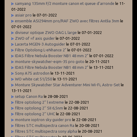
samyang 135mm F/2 monture canon et queue d'arronde
le 11-
01-2022
asiair pro
le 07-01-2022
ensemble ASI294mm pro/RAF ZWO avec filtres Antlia 3nm
le
07-01-2022
diviseur optique ZWO OAG L large
le 07-01-2022
ZWO of =f axis guider
le 07-01-2022
Lacerta MGEN-3 Autoguider
le 07-01-2022
Filtre Optolong L-eNhance 2"
le 07-01-2022
IDAS Filtre Nebula Booster NB1 48 mm 2"
le 07-01-2022
monture-skywatcher-eqm-35 pro goto
le 20-11-2021
IDAS Filtre Nebula Booster NB1 48 mm 2"
le 13-11-2021
Sony A7S astrodon
le 13-11-2021
WO white cat 51/250
le 13-11-2021
Monture Skywatcher Star Adventurer Mini Wi-Fi, Astro-Set
le
13-11-2021
setup Canon Ra
le 28-08-2021
filtre optolong 2'' l extreme
le 22-08-2021
filtre optolong 2'' SII 6,5nm
le 22-08-2021
filtre optolong 2'' UHC
le 22-08-2021
monture ioptron sky guider pro
le 22-08-2021
filtres STC multispectra canon Ra
le 20-08-2021
filtres STC multispectra sony alpha
le 20-08-2021