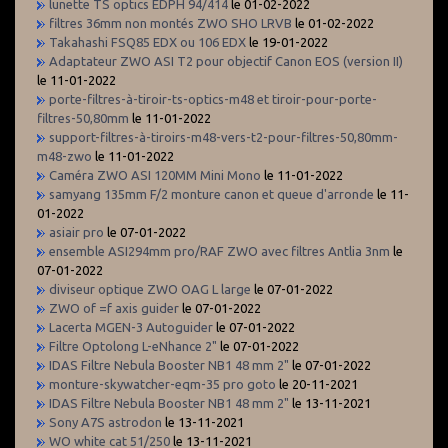
lunette TS optics EDPH 94/414
le 01-02-2022
filtres 36mm non montés ZWO SHO LRVB
le 01-02-2022
Takahashi FSQ85 EDX ou 106 EDX
le 19-01-2022
Adaptateur ZWO ASI T2 pour objectif Canon EOS (version II)
le 11-01-2022
porte-filtres-à-tiroir-ts-optics-m48 et tiroir-pour-porte-
filtres-50,80mm
le 11-01-2022
support-filtres-à-tiroirs-m48-vers-t2-pour-filtres-50,80mm-
m48-zwo
le 11-01-2022
Caméra ZWO ASI 120MM Mini Mono
le 11-01-2022
samyang 135mm F/2 monture canon et queue d'arronde
le 11-
01-2022
asiair pro
le 07-01-2022
ensemble ASI294mm pro/RAF ZWO avec filtres Antlia 3nm
le
07-01-2022
diviseur optique ZWO OAG L large
le 07-01-2022
ZWO of =f axis guider
le 07-01-2022
Lacerta MGEN-3 Autoguider
le 07-01-2022
Filtre Optolong L-eNhance 2"
le 07-01-2022
IDAS Filtre Nebula Booster NB1 48 mm 2"
le 07-01-2022
monture-skywatcher-eqm-35 pro goto
le 20-11-2021
IDAS Filtre Nebula Booster NB1 48 mm 2"
le 13-11-2021
Sony A7S astrodon
le 13-11-2021
WO white cat 51/250
le 13-11-2021