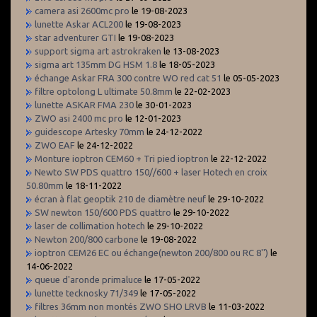
camera asi 2600mc pro
le 19-08-2023
lunette Askar ACL200
le 19-08-2023
star adventurer GTI
le 19-08-2023
support sigma art astrokraken
le 13-08-2023
sigma art 135mm DG HSM 1.8
le 18-05-2023
échange Askar FRA 300 contre WO red cat 51
le 05-05-2023
filtre optolong L ultimate 50.8mm
le 22-02-2023
lunette ASKAR FMA 230
le 30-01-2023
ZWO asi 2400 mc pro
le 12-01-2023
guidescope Artesky 70mm
le 24-12-2022
ZWO EAF
le 24-12-2022
Monture ioptron CEM60 + Tri pied ioptron
le 22-12-2022
Newto SW PDS quattro 150//600 + laser Hotech en croix
50.80mm
le 18-11-2022
écran à flat geoptik 210 de diamètre neuf
le 29-10-2022
SW newton 150/600 PDS quattro
le 29-10-2022
laser de collimation hotech
le 29-10-2022
Newton 200/800 carbone
le 19-08-2022
ioptron CEM26 EC ou échange(newton 200/800 ou RC 8'')
le
14-06-2022
queue d'aronde primaluce
le 17-05-2022
lunette tecknosky 71/349
le 17-05-2022
filtres 36mm non montés ZWO SHO LRVB
le 11-03-2022