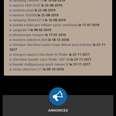
samyang 24mmF/1.4
le 15-09-2019
ioptron CEM 25 EC
le 25-08-2019
systeme asiair
le 25-08-2019
newton 150/600
le 25-08-2019
samyang 35mm F/1.4
le 16-08-2019
lunette triplet apo William optics zenithstar
le 17-07-2019
synguider II
le 08-02-2019
photoscope omegon
le 17-01-2019
monture celestron AVX
le 18-12-2018
Omegon chercheur point rouge deluxe avec embase.
le 23-11-
2017
omegon support chercheur tri finder.
le 23-11-2017
chercheur baader vario finder 100* 60
le 23-11-2017
baader multipurpose quick release IV
le 23-11-2017
vente celestron C11
le 09-10-2016
ANNONCES