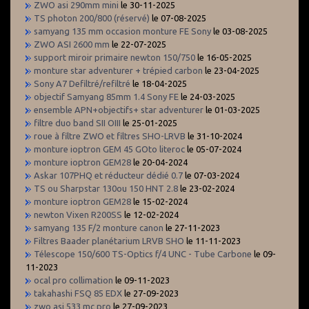
ZWO asi 290mm mini
le 30-11-2025
TS photon 200/800 (réservé)
le 07-08-2025
samyang 135 mm occasion monture FE Sony
le 03-08-2025
ZWO ASI 2600 mm
le 22-07-2025
support miroir primaire newton 150/750
le 16-05-2025
monture star adventurer + trépied carbon
le 23-04-2025
Sony A7 Defiltré/refiltré
le 18-04-2025
objectif Samyang 85mm 1.4 Sony FE
le 24-03-2025
ensemble APN+objectifs+ star adventurer
le 01-03-2025
filtre duo band SII OIII
le 25-01-2025
roue à filtre ZWO et filtres SHO-LRVB
le 31-10-2024
monture ioptron GEM 45 GOto literoc
le 05-07-2024
monture ioptron GEM28
le 20-04-2024
Askar 107PHQ et réducteur dédié 0.7
le 07-03-2024
TS ou Sharpstar 130ou 150 HNT 2.8
le 23-02-2024
monture ioptron GEM28
le 15-02-2024
newton Vixen R200SS
le 12-02-2024
samyang 135 F/2 monture canon
le 27-11-2023
Filtres Baader planétarium LRVB SHO
le 11-11-2023
Télescope 150/600 TS-Optics f/4 UNC - Tube Carbone
le 09-
11-2023
ocal pro collimation
le 09-11-2023
takahashi FSQ 85 EDX
le 27-09-2023
zwo asi 533 mc pro
le 27-09-2023