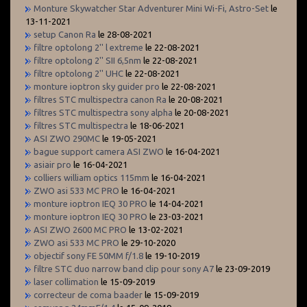
Monture Skywatcher Star Adventurer Mini Wi-Fi, Astro-Set
le
13-11-2021
setup Canon Ra
le 28-08-2021
filtre optolong 2'' l extreme
le 22-08-2021
filtre optolong 2'' SII 6,5nm
le 22-08-2021
filtre optolong 2'' UHC
le 22-08-2021
monture ioptron sky guider pro
le 22-08-2021
filtres STC multispectra canon Ra
le 20-08-2021
filtres STC multispectra sony alpha
le 20-08-2021
filtres STC multispectra
le 18-06-2021
ASI ZWO 290MC
le 19-05-2021
bague support camera ASI ZWO
le 16-04-2021
asiair pro
le 16-04-2021
colliers william optics 115mm
le 16-04-2021
ZWO asi 533 MC PRO
le 16-04-2021
monture ioptron IEQ 30 PRO
le 14-04-2021
monture ioptron IEQ 30 PRO
le 23-03-2021
ASI ZWO 2600 MC PRO
le 13-02-2021
ZWO asi 533 MC PRO
le 29-10-2020
objectif sony FE 50MM f/1.8
le 19-10-2019
filtre STC duo narrow band clip pour sony A7
le 23-09-2019
laser collimation
le 15-09-2019
correcteur de coma baader
le 15-09-2019