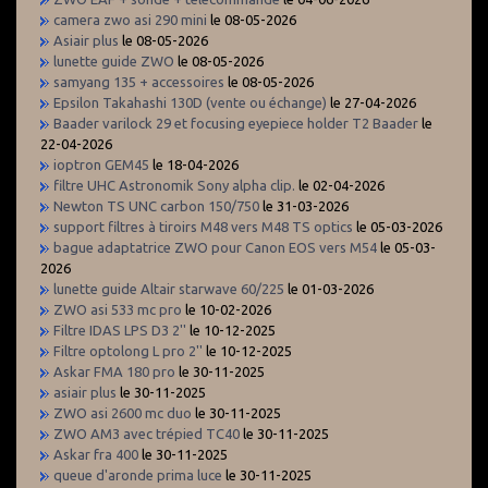
camera zwo asi 290 mini
le 08-05-2026
Asiair plus
le 08-05-2026
lunette guide ZWO
le 08-05-2026
samyang 135 + accessoires
le 08-05-2026
Epsilon Takahashi 130D (vente ou échange)
le 27-04-2026
Baader varilock 29 et focusing eyepiece holder T2 Baader
le
22-04-2026
ioptron GEM45
le 18-04-2026
filtre UHC Astronomik Sony alpha clip.
le 02-04-2026
Newton TS UNC carbon 150/750
le 31-03-2026
support filtres à tiroirs M48 vers M48 TS optics
le 05-03-2026
bague adaptatrice ZWO pour Canon EOS vers M54
le 05-03-
2026
lunette guide Altair starwave 60/225
le 01-03-2026
ZWO asi 533 mc pro
le 10-02-2026
Filtre IDAS LPS D3 2''
le 10-12-2025
Filtre optolong L pro 2''
le 10-12-2025
Askar FMA 180 pro
le 30-11-2025
asiair plus
le 30-11-2025
ZWO asi 2600 mc duo
le 30-11-2025
ZWO AM3 avec trépied TC40
le 30-11-2025
Askar fra 400
le 30-11-2025
queue d'aronde prima luce
le 30-11-2025