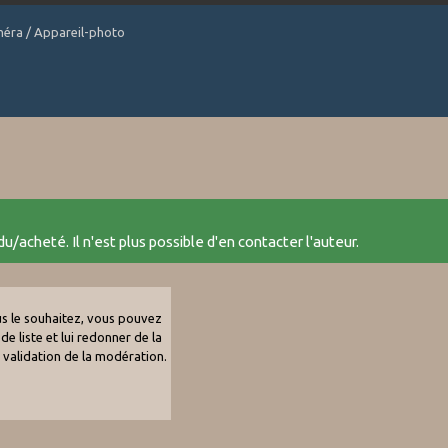
améra / Appareil-photo
u/acheté. Il n'est plus possible d'en contacter l'auteur.
ous le souhaitez, vous pouvez
de liste et lui redonner de la
e validation de la modération.