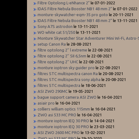
Filtre Optolong L-eNhance 2"
le 07-01-2022
IDAS Filtre Nebula Booster NB1 48 mm 2"
le 07-01-2022
monture-skywatcher-eqm-35 pro goto
le 20-11-2021
IDAS Filtre Nebula Booster NB1 48 mm 2"
le 13-11-2021
Sony A7S astrodon
le 13-11-2021
WO white cat 51/250
le 13-11-2021
Monture Skywatcher Star Adventurer Mini Wi-Fi, Astro-
setup Canon Ra
le 28-08-2021
filtre optolong 2'' l extreme
le 22-08-2021
filtre optolong 2'' SII 6,5nm
le 22-08-2021
filtre optolong 2'' UHC
le 22-08-2021
monture ioptron sky guider pro
le 22-08-2021
filtres STC multispectra canon Ra
le 20-08-2021
filtres STC multispectra sony alpha
le 20-08-2021
filtres STC multispectra
le 18-06-2021
ASI ZWO 290MC
le 19-05-2021
bague support camera ASI ZWO
le 16-04-2021
asiair pro
le 16-04-2021
colliers william optics 115mm
le 16-04-2021
ZWO asi 533 MC PRO
le 16-04-2021
monture ioptron IEQ 30 PRO
le 14-04-2021
monture ioptron IEQ 30 PRO
le 23-03-2021
ASI ZWO 2600 MC PRO
le 13-02-2021
ZWO asi 533 MC PRO
le 29-10-2020