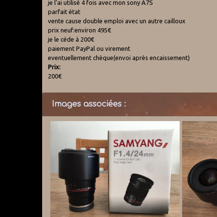
je l'ai utilisé 4 fois avec mon sony A7S
parfait état
vente cause double emploi avec un autre cailloux
prix neuf:environ 495€
je le céde à 200€
paiement PayPal ou virement
eventuellement chèque(envoi après encaissement)
Prix:
200€
Images associées :