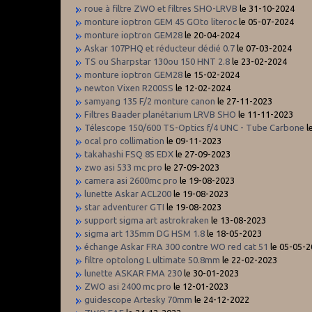
roue à filtre ZWO et filtres SHO-LRVB
le 31-10-2024
monture ioptron GEM 45 GOto literoc
le 05-07-2024
monture ioptron GEM28
le 20-04-2024
Askar 107PHQ et réducteur dédié 0.7
le 07-03-2024
TS ou Sharpstar 130ou 150 HNT 2.8
le 23-02-2024
monture ioptron GEM28
le 15-02-2024
newton Vixen R200SS
le 12-02-2024
samyang 135 F/2 monture canon
le 27-11-2023
Filtres Baader planétarium LRVB SHO
le 11-11-2023
Télescope 150/600 TS-Optics f/4 UNC - Tube Carbone
l
ocal pro collimation
le 09-11-2023
takahashi FSQ 85 EDX
le 27-09-2023
zwo asi 533 mc pro
le 27-09-2023
camera asi 2600mc pro
le 19-08-2023
lunette Askar ACL200
le 19-08-2023
star adventurer GTI
le 19-08-2023
support sigma art astrokraken
le 13-08-2023
sigma art 135mm DG HSM 1.8
le 18-05-2023
échange Askar FRA 300 contre WO red cat 51
le 05-05-
filtre optolong L ultimate 50.8mm
le 22-02-2023
lunette ASKAR FMA 230
le 30-01-2023
ZWO asi 2400 mc pro
le 12-01-2023
guidescope Artesky 70mm
le 24-12-2022