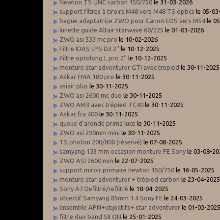
Newton TS UNC carbon 150/750
le 31-03-2026
support filtres à tiroirs M48 vers M48 TS optics
le 05-03
bague adaptatrice ZWO pour Canon EOS vers M54
le 0
lunette guide Altair starwave 60/225
le 01-03-2026
ZWO asi 533 mc pro
le 10-02-2026
Filtre IDAS LPS D3 2''
le 10-12-2025
Filtre optolong L pro 2''
le 10-12-2025
monture star adventurer GTI avec trepied
le 30-11-2025
Askar FMA 180 pro
le 30-11-2025
asiair plus
le 30-11-2025
ZWO asi 2600 mc duo
le 30-11-2025
ZWO AM3 avec trépied TC40
le 30-11-2025
Askar fra 400
le 30-11-2025
queue d'aronde prima luce
le 30-11-2025
ZWO asi 290mm mini
le 30-11-2025
TS photon 200/800 (réservé)
le 07-08-2025
samyang 135 mm occasion monture FE Sony
le 03-08-20
ZWO ASI 2600 mm
le 22-07-2025
support miroir primaire newton 150/750
le 16-05-2025
monture star adventurer + trépied carbon
le 23-04-202
Sony A7 Defiltré/refiltré
le 18-04-2025
objectif Samyang 85mm 1.4 Sony FE
le 24-03-2025
ensemble APN+objectifs+ star adventurer
le 01-03-202
filtre duo band SII OIII
le 25-01-2025