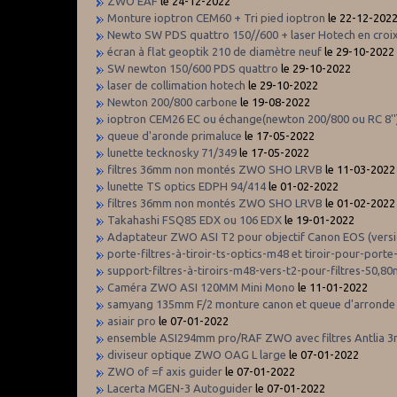
ZWO EAF
le 24-12-2022
Monture ioptron CEM60 + Tri pied ioptron
le 22-12-202
Newto SW PDS quattro 150//600 + laser Hotech en cro
écran à flat geoptik 210 de diamètre neuf
le 29-10-2022
SW newton 150/600 PDS quattro
le 29-10-2022
laser de collimation hotech
le 29-10-2022
Newton 200/800 carbone
le 19-08-2022
ioptron CEM26 EC ou échange(newton 200/800 ou RC 8''
queue d'aronde primaluce
le 17-05-2022
lunette tecknosky 71/349
le 17-05-2022
filtres 36mm non montés ZWO SHO LRVB
le 11-03-2022
lunette TS optics EDPH 94/414
le 01-02-2022
filtres 36mm non montés ZWO SHO LRVB
le 01-02-2022
Takahashi FSQ85 EDX ou 106 EDX
le 19-01-2022
Adaptateur ZWO ASI T2 pour objectif Canon EOS (versio
porte-filtres-à-tiroir-ts-optics-m48 et tiroir-pour-port
support-filtres-à-tiroirs-m48-vers-t2-pour-filtres-50
Caméra ZWO ASI 120MM Mini Mono
le 11-01-2022
samyang 135mm F/2 monture canon et queue d'arronde
asiair pro
le 07-01-2022
ensemble ASI294mm pro/RAF ZWO avec filtres Antlia 
diviseur optique ZWO OAG L large
le 07-01-2022
ZWO of =f axis guider
le 07-01-2022
Lacerta MGEN-3 Autoguider
le 07-01-2022