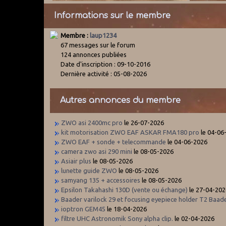
Informations sur le membre
Membre :
laup1234
67 messages sur le forum
124 annonces publiées
Date d'inscription : 09-10-2016
Dernière activité : 05-08-2026
Autres annonces du membre
ZWO asi 2400mc pro
le 26-07-2026
kit motorisation ZWO EAF ASKAR FMA180 pro
le 04-06
ZWO EAF + sonde + telecommande
le 04-06-2026
camera zwo asi 290 mini
le 08-05-2026
Asiair plus
le 08-05-2026
lunette guide ZWO
le 08-05-2026
samyang 135 + accessoires
le 08-05-2026
Epsilon Takahashi 130D (vente ou échange)
le 27-04-202
Baader varilock 29 et focusing eyepiece holder T2 Baad
ioptron GEM45
le 18-04-2026
filtre UHC Astronomik Sony alpha clip.
le 02-04-2026