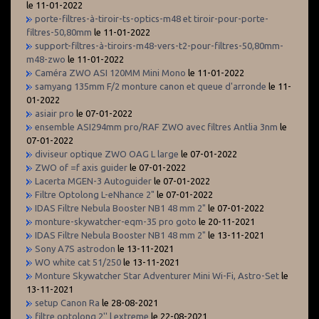
le 11-01-2022
porte-filtres-à-tiroir-ts-optics-m48 et tiroir-pour-porte-
filtres-50,80mm
le 11-01-2022
support-filtres-à-tiroirs-m48-vers-t2-pour-filtres-50,80mm-
m48-zwo
le 11-01-2022
Caméra ZWO ASI 120MM Mini Mono
le 11-01-2022
samyang 135mm F/2 monture canon et queue d'arronde
le 11-
01-2022
asiair pro
le 07-01-2022
ensemble ASI294mm pro/RAF ZWO avec filtres Antlia 3nm
le
07-01-2022
diviseur optique ZWO OAG L large
le 07-01-2022
ZWO of =f axis guider
le 07-01-2022
Lacerta MGEN-3 Autoguider
le 07-01-2022
Filtre Optolong L-eNhance 2"
le 07-01-2022
IDAS Filtre Nebula Booster NB1 48 mm 2"
le 07-01-2022
monture-skywatcher-eqm-35 pro goto
le 20-11-2021
IDAS Filtre Nebula Booster NB1 48 mm 2"
le 13-11-2021
Sony A7S astrodon
le 13-11-2021
WO white cat 51/250
le 13-11-2021
Monture Skywatcher Star Adventurer Mini Wi-Fi, Astro-Set
le
13-11-2021
setup Canon Ra
le 28-08-2021
filtre optolong 2'' l extreme
le 22-08-2021