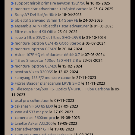
support miroir primaire newton 150/750
le 16-05-2025
monture star adventurer + trépied carbon
le 23-04-2025
Sony A7 Defiltré/refiltré
le 18-04-2025
objectif Samyang 85mm 1.4 Sony FE
le 24-03-2025
ensemble APN+objectifs+ star adventurer
le 01-03-2025
filtre duo band SII OIII
le 25-01-2025
roue à filtre ZWO et filtres SHO-LRVB
le 31-10-2024
monture ioptron GEM 45 GOto literoc
le 05-07-2024
monture ioptron GEM28
le 20-04-2024
Askar 107PHQ et réducteur dédié 0.7
le 07-03-2024
TS ou Sharpstar 130ou 150 HNT 2.8
le 23-02-2024
monture ioptron GEM28
le 15-02-2024
newton Vixen R200SS
le 12-02-2024
samyang 135 F/2 monture canon
le 27-11-2023
Filtres Baader planétarium LRVB SHO
le 11-11-2023
Télescope 150/600 TS-Optics f/4 UNC - Tube Carbone
le 09-
11-2023
ocal pro collimation
le 09-11-2023
takahashi FSQ 85 EDX
le 27-09-2023
zwo asi 533 mc pro
le 27-09-2023
camera asi 2600mc pro
le 19-08-2023
lunette Askar ACL200
le 19-08-2023
star adventurer GTI
le 19-08-2023
support sigma art astrokraken
le 13-08-2023