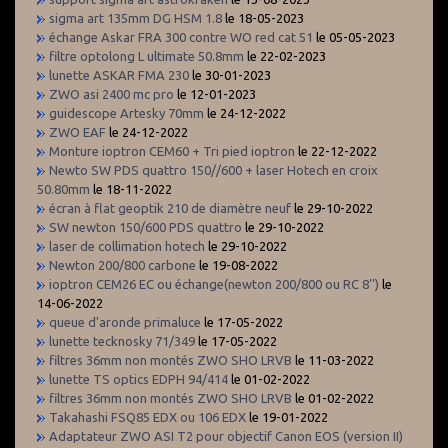
sigma art 135mm DG HSM 1.8
le 18-05-2023
échange Askar FRA 300 contre WO red cat 51
le 05-05-2023
filtre optolong L ultimate 50.8mm
le 22-02-2023
lunette ASKAR FMA 230
le 30-01-2023
ZWO asi 2400 mc pro
le 12-01-2023
guidescope Artesky 70mm
le 24-12-2022
ZWO EAF
le 24-12-2022
Monture ioptron CEM60 + Tri pied ioptron
le 22-12-2022
Newto SW PDS quattro 150//600 + laser Hotech en croix
50.80mm
le 18-11-2022
écran à flat geoptik 210 de diamètre neuf
le 29-10-2022
SW newton 150/600 PDS quattro
le 29-10-2022
laser de collimation hotech
le 29-10-2022
Newton 200/800 carbone
le 19-08-2022
ioptron CEM26 EC ou échange(newton 200/800 ou RC 8'')
le
14-06-2022
queue d'aronde primaluce
le 17-05-2022
lunette tecknosky 71/349
le 17-05-2022
filtres 36mm non montés ZWO SHO LRVB
le 11-03-2022
lunette TS optics EDPH 94/414
le 01-02-2022
filtres 36mm non montés ZWO SHO LRVB
le 01-02-2022
Takahashi FSQ85 EDX ou 106 EDX
le 19-01-2022
Adaptateur ZWO ASI T2 pour objectif Canon EOS (version II)