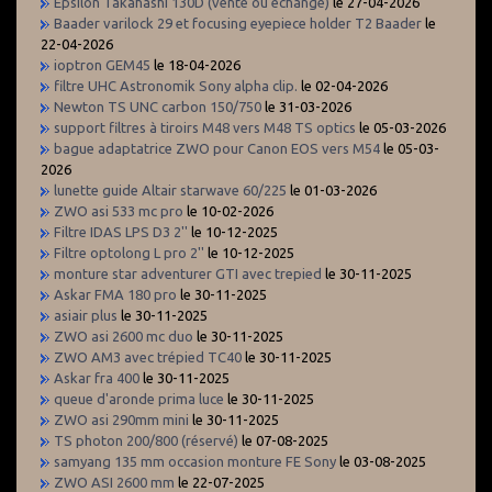
Epsilon Takahashi 130D (vente ou échange)
le 27-04-2026
Baader varilock 29 et focusing eyepiece holder T2 Baader
le
22-04-2026
ioptron GEM45
le 18-04-2026
filtre UHC Astronomik Sony alpha clip.
le 02-04-2026
Newton TS UNC carbon 150/750
le 31-03-2026
support filtres à tiroirs M48 vers M48 TS optics
le 05-03-2026
bague adaptatrice ZWO pour Canon EOS vers M54
le 05-03-
2026
lunette guide Altair starwave 60/225
le 01-03-2026
ZWO asi 533 mc pro
le 10-02-2026
Filtre IDAS LPS D3 2''
le 10-12-2025
Filtre optolong L pro 2''
le 10-12-2025
monture star adventurer GTI avec trepied
le 30-11-2025
Askar FMA 180 pro
le 30-11-2025
asiair plus
le 30-11-2025
ZWO asi 2600 mc duo
le 30-11-2025
ZWO AM3 avec trépied TC40
le 30-11-2025
Askar fra 400
le 30-11-2025
queue d'aronde prima luce
le 30-11-2025
ZWO asi 290mm mini
le 30-11-2025
TS photon 200/800 (réservé)
le 07-08-2025
samyang 135 mm occasion monture FE Sony
le 03-08-2025
ZWO ASI 2600 mm
le 22-07-2025