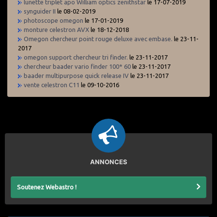
lunette triplet apo William optics zenithstar
le 17-07-2019
synguider II
le 08-02-2019
photoscope omegon
le 17-01-2019
monture celestron AVX
le 18-12-2018
Omegon chercheur point rouge deluxe avec embase.
le 23-11-
2017
omegon support chercheur tri finder.
le 23-11-2017
chercheur baader vario finder 100* 60
le 23-11-2017
baader multipurpose quick release IV
le 23-11-2017
vente celestron C11
le 09-10-2016
ANNONCES
Soutenez Webastro !