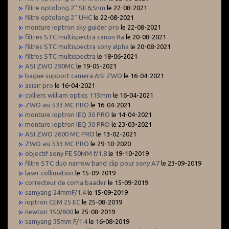
filtre optolong 2'' SII 6,5nm
le 22-08-2021
filtre optolong 2'' UHC
le 22-08-2021
monture ioptron sky guider pro
le 22-08-2021
filtres STC multispectra canon Ra
le 20-08-2021
filtres STC multispectra sony alpha
le 20-08-2021
filtres STC multispectra
le 18-06-2021
ASI ZWO 290MC
le 19-05-2021
bague support camera ASI ZWO
le 16-04-2021
asiair pro
le 16-04-2021
colliers william optics 115mm
le 16-04-2021
ZWO asi 533 MC PRO
le 16-04-2021
monture ioptron IEQ 30 PRO
le 14-04-2021
monture ioptron IEQ 30 PRO
le 23-03-2021
ASI ZWO 2600 MC PRO
le 13-02-2021
ZWO asi 533 MC PRO
le 29-10-2020
objectif sony FE 50MM f/1.8
le 19-10-2019
filtre STC duo narrow band clip pour sony A7
le 23-09-2019
laser collimation
le 15-09-2019
correcteur de coma baader
le 15-09-2019
samyang 24mmF/1.4
le 15-09-2019
ioptron CEM 25 EC
le 25-08-2019
newton 150/600
le 25-08-2019
samyang 35mm F/1.4
le 16-08-2019