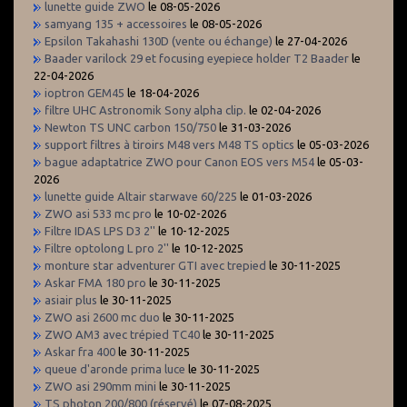
lunette guide ZWO
le 08-05-2026
samyang 135 + accessoires
le 08-05-2026
Epsilon Takahashi 130D (vente ou échange)
le 27-04-2026
Baader varilock 29 et focusing eyepiece holder T2 Baader
le
22-04-2026
ioptron GEM45
le 18-04-2026
filtre UHC Astronomik Sony alpha clip.
le 02-04-2026
Newton TS UNC carbon 150/750
le 31-03-2026
support filtres à tiroirs M48 vers M48 TS optics
le 05-03-2026
bague adaptatrice ZWO pour Canon EOS vers M54
le 05-03-
2026
lunette guide Altair starwave 60/225
le 01-03-2026
ZWO asi 533 mc pro
le 10-02-2026
Filtre IDAS LPS D3 2''
le 10-12-2025
Filtre optolong L pro 2''
le 10-12-2025
monture star adventurer GTI avec trepied
le 30-11-2025
Askar FMA 180 pro
le 30-11-2025
asiair plus
le 30-11-2025
ZWO asi 2600 mc duo
le 30-11-2025
ZWO AM3 avec trépied TC40
le 30-11-2025
Askar fra 400
le 30-11-2025
queue d'aronde prima luce
le 30-11-2025
ZWO asi 290mm mini
le 30-11-2025
TS photon 200/800 (réservé)
le 07-08-2025