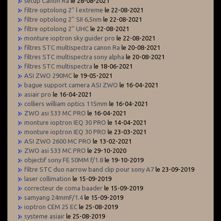
setup Canon Ra
le 28-08-2021
filtre optolong 2'' l extreme
le 22-08-2021
filtre optolong 2'' SII 6,5nm
le 22-08-2021
filtre optolong 2'' UHC
le 22-08-2021
monture ioptron sky guider pro
le 22-08-2021
filtres STC multispectra canon Ra
le 20-08-2021
filtres STC multispectra sony alpha
le 20-08-2021
filtres STC multispectra
le 18-06-2021
ASI ZWO 290MC
le 19-05-2021
bague support camera ASI ZWO
le 16-04-2021
asiair pro
le 16-04-2021
colliers william optics 115mm
le 16-04-2021
ZWO asi 533 MC PRO
le 16-04-2021
monture ioptron IEQ 30 PRO
le 14-04-2021
monture ioptron IEQ 30 PRO
le 23-03-2021
ASI ZWO 2600 MC PRO
le 13-02-2021
ZWO asi 533 MC PRO
le 29-10-2020
objectif sony FE 50MM f/1.8
le 19-10-2019
filtre STC duo narrow band clip pour sony A7
le 23-09-2019
laser collimation
le 15-09-2019
correcteur de coma baader
le 15-09-2019
samyang 24mmF/1.4
le 15-09-2019
ioptron CEM 25 EC
le 25-08-2019
systeme asiair
le 25-08-2019