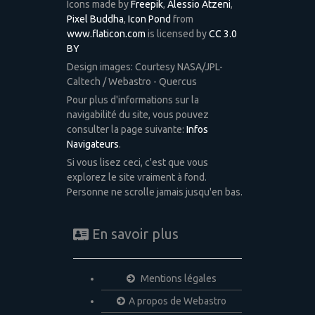
Icons made by
Freepik
,
Alessio Atzeni
,
Pixel Buddha
,
Icon Pond
from
www.flaticon.com
is licensed by
CC 3.0
BY
Design images: Courtesy NASA/JPL-
Caltech / Webastro - Quercus
Pour plus d'informations sur la
navigabilité du site, vous pouvez
consulter la page suivante:
Infos
Navigateurs
.
Si vous lisez ceci, c'est que vous
explorez le site vraiment à fond.
Personne ne scrolle jamais jusqu'en bas.
En savoir plus
Mentions légales
A propos de Webastro