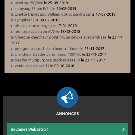
newton 150/600
le 25-08-2019
samyang 35mm F/1.4
le 16-08-2019
lunette triplet apo William optics zenithstar
le 17-07-2019
synguider II
le 08-02-2019
photoscope omegon
le 17-01-2019
monture celestron AVX
le 18-12-2018
Omegon chercheur point rouge deluxe avec embase.
le 23-11-
2017
omegon support chercheur tri finder.
le 23-11-2017
chercheur baader vario finder 100* 60
le 23-11-2017
baader multipurpose quick release IV
le 23-11-2017
vente celestron C11
le 09-10-2016
ANNONCES
Soutenez Webastro !