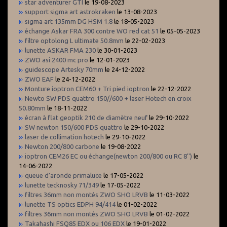
star adventurer GTI
le 19-08-2023
support sigma art astrokraken
le 13-08-2023
sigma art 135mm DG HSM 1.8
le 18-05-2023
échange Askar FRA 300 contre WO red cat 51
le 05-05-2023
filtre optolong L ultimate 50.8mm
le 22-02-2023
lunette ASKAR FMA 230
le 30-01-2023
ZWO asi 2400 mc pro
le 12-01-2023
guidescope Artesky 70mm
le 24-12-2022
ZWO EAF
le 24-12-2022
Monture ioptron CEM60 + Tri pied ioptron
le 22-12-2022
Newto SW PDS quattro 150//600 + laser Hotech en croix
50.80mm
le 18-11-2022
écran à flat geoptik 210 de diamètre neuf
le 29-10-2022
SW newton 150/600 PDS quattro
le 29-10-2022
laser de collimation hotech
le 29-10-2022
Newton 200/800 carbone
le 19-08-2022
ioptron CEM26 EC ou échange(newton 200/800 ou RC 8'')
le
14-06-2022
queue d'aronde primaluce
le 17-05-2022
lunette tecknosky 71/349
le 17-05-2022
filtres 36mm non montés ZWO SHO LRVB
le 11-03-2022
lunette TS optics EDPH 94/414
le 01-02-2022
filtres 36mm non montés ZWO SHO LRVB
le 01-02-2022
Takahashi FSQ85 EDX ou 106 EDX
le 19-01-2022