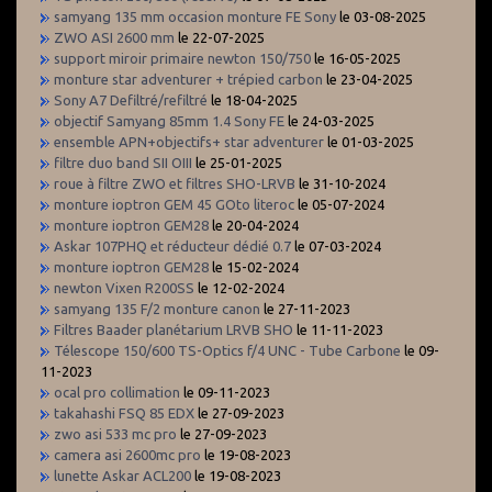
samyang 135 mm occasion monture FE Sony
le 03-08-2025
ZWO ASI 2600 mm
le 22-07-2025
support miroir primaire newton 150/750
le 16-05-2025
monture star adventurer + trépied carbon
le 23-04-2025
Sony A7 Defiltré/refiltré
le 18-04-2025
objectif Samyang 85mm 1.4 Sony FE
le 24-03-2025
ensemble APN+objectifs+ star adventurer
le 01-03-2025
filtre duo band SII OIII
le 25-01-2025
roue à filtre ZWO et filtres SHO-LRVB
le 31-10-2024
monture ioptron GEM 45 GOto literoc
le 05-07-2024
monture ioptron GEM28
le 20-04-2024
Askar 107PHQ et réducteur dédié 0.7
le 07-03-2024
monture ioptron GEM28
le 15-02-2024
newton Vixen R200SS
le 12-02-2024
samyang 135 F/2 monture canon
le 27-11-2023
Filtres Baader planétarium LRVB SHO
le 11-11-2023
Télescope 150/600 TS-Optics f/4 UNC - Tube Carbone
le 09-
11-2023
ocal pro collimation
le 09-11-2023
takahashi FSQ 85 EDX
le 27-09-2023
zwo asi 533 mc pro
le 27-09-2023
camera asi 2600mc pro
le 19-08-2023
lunette Askar ACL200
le 19-08-2023