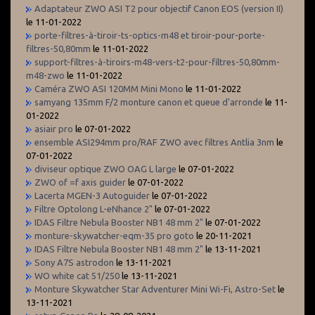
Adaptateur ZWO ASI T2 pour objectif Canon EOS (version II)
le 11-01-2022
porte-filtres-à-tiroir-ts-optics-m48 et tiroir-pour-porte-
filtres-50,80mm
le 11-01-2022
support-filtres-à-tiroirs-m48-vers-t2-pour-filtres-50,80mm-
m48-zwo
le 11-01-2022
Caméra ZWO ASI 120MM Mini Mono
le 11-01-2022
samyang 135mm F/2 monture canon et queue d'arronde
le 11-
01-2022
asiair pro
le 07-01-2022
ensemble ASI294mm pro/RAF ZWO avec filtres Antlia 3nm
le
07-01-2022
diviseur optique ZWO OAG L large
le 07-01-2022
ZWO of =f axis guider
le 07-01-2022
Lacerta MGEN-3 Autoguider
le 07-01-2022
Filtre Optolong L-eNhance 2"
le 07-01-2022
IDAS Filtre Nebula Booster NB1 48 mm 2"
le 07-01-2022
monture-skywatcher-eqm-35 pro goto
le 20-11-2021
IDAS Filtre Nebula Booster NB1 48 mm 2"
le 13-11-2021
Sony A7S astrodon
le 13-11-2021
WO white cat 51/250
le 13-11-2021
Monture Skywatcher Star Adventurer Mini Wi-Fi, Astro-Set
le
13-11-2021