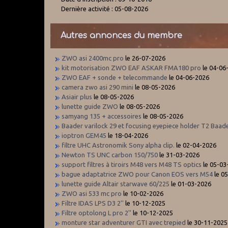
Dernière activité : 05-08-2026
Autres annonces du membre
ZWO asi 2400mc pro
le 26-07-2026
kit motorisation ZWO EAF ASKAR FMA180 pro
le 04-06
ZWO EAF + sonde + telecommande
le 04-06-2026
camera zwo asi 290 mini
le 08-05-2026
Asiair plus
le 08-05-2026
lunette guide ZWO
le 08-05-2026
samyang 135 + accessoires
le 08-05-2026
Baader varilock 29 et focusing eyepiece holder T2 Baad
ioptron GEM45
le 18-04-2026
filtre UHC Astronomik Sony alpha clip.
le 02-04-2026
Newton TS UNC carbon 150/750
le 31-03-2026
support filtres à tiroirs M48 vers M48 TS optics
le 05-03
bague adaptatrice ZWO pour Canon EOS vers M54
le 0
lunette guide Altair starwave 60/225
le 01-03-2026
ZWO asi 533 mc pro
le 10-02-2026
Filtre IDAS LPS D3 2''
le 10-12-2025
Filtre optolong L pro 2''
le 10-12-2025
monture star adventurer GTI avec trepied
le 30-11-2025