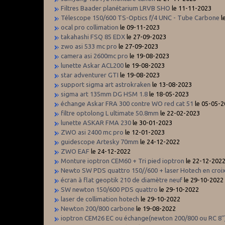
Filtres Baader planétarium LRVB SHO
le 11-11-2023
Télescope 150/600 TS-Optics f/4 UNC - Tube Carbone
l
ocal pro collimation
le 09-11-2023
takahashi FSQ 85 EDX
le 27-09-2023
zwo asi 533 mc pro
le 27-09-2023
camera asi 2600mc pro
le 19-08-2023
lunette Askar ACL200
le 19-08-2023
star adventurer GTI
le 19-08-2023
support sigma art astrokraken
le 13-08-2023
sigma art 135mm DG HSM 1.8
le 18-05-2023
échange Askar FRA 300 contre WO red cat 51
le 05-05-
filtre optolong L ultimate 50.8mm
le 22-02-2023
lunette ASKAR FMA 230
le 30-01-2023
ZWO asi 2400 mc pro
le 12-01-2023
guidescope Artesky 70mm
le 24-12-2022
ZWO EAF
le 24-12-2022
Monture ioptron CEM60 + Tri pied ioptron
le 22-12-202
Newto SW PDS quattro 150//600 + laser Hotech en cro
écran à flat geoptik 210 de diamètre neuf
le 29-10-2022
SW newton 150/600 PDS quattro
le 29-10-2022
laser de collimation hotech
le 29-10-2022
Newton 200/800 carbone
le 19-08-2022
ioptron CEM26 EC ou échange(newton 200/800 ou RC 8''