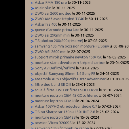
Askar FMA 180 pro
le 30-11-2025
asiair plus
le 30-11-2025
ZWO asi 2600 mc duo
le 30-11-2025
ZWO AM3 avec trépied TC40
le 30-11-2025
Askar fra 400
le 30-11-2025
queue d'aronde prima luce
le 30-11-2025
ZWO asi 290mm mini
le 30-11-2025
TS photon 200/800 (réservé)
le 07-08-2025
samyang 135 mm occasion monture FE Sony
le 03-08-20
ZWO ASI 2600 mm
le 22-07-2025
support miroir primaire newton 150/750
le 16-05-2025
monture star adventurer + trépied carbon
le 23-04-202
Sony A7 Defiltré/refiltré
le 18-04-2025
objectif Samyang 85mm 1.4 Sony FE
le 24-03-2025
ensemble APN+objectifs+ star adventurer
le 01-03-202
filtre duo band SII OIII
le 25-01-2025
roue à filtre ZWO et filtres SHO-LRVB
le 31-10-2024
monture ioptron GEM 45 GOto literoc
le 05-07-2024
monture ioptron GEM28
le 20-04-2024
Askar 107PHQ et réducteur dédié 0.7
le 07-03-2024
TS ou Sharpstar 130ou 150 HNT 2.8
le 23-02-2024
monture ioptron GEM28
le 15-02-2024
newton Vixen R200SS
le 12-02-2024
samyang 135 F/2 monture canon
le 27-11-2023