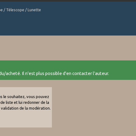
be / Télescope / Lunette
u/acheté. Il n'est plus possible d'en contacter l'auteur.
ous le souhaitez, vous pouvez
de liste et lui redonner de la
e validation de la modération.