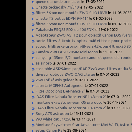
queue d'aronde primaluce
le 17-05-2022
lunette tecknosky 71/349
le 17-05-2022
filtres 36mm non montés ZWO SHO LRVB
le 11-03-2022
lunette TS optics EDPH 94/414
le 01-02-2022
filtres 36mm non montés ZWO SHO LRVB
le 01-02-2022
Takahashi FSQ85 EDX ou 106 EDX
le 19-01-2022
Adaptateur ZWO ASI T2 pour objectif Canon EOS (versio
porte-filtres-à-tiroir-ts-optics-m48 et tiroir-pour-port
support-filtres-à-tiroirs-m48-vers-t2-pour-filtres-50
Caméra ZWO ASI 120MM Mini Mono
le 11-01-2022
samyang 135mm F/2 monture canon et queue d'arronde
asiair pro
le 07-01-2022
ensemble ASI294mm pro/RAF ZWO avec filtres Antlia 
diviseur optique ZWO OAG L large
le 07-01-2022
ZWO of =f axis guider
le 07-01-2022
Lacerta MGEN-3 Autoguider
le 07-01-2022
Filtre Optolong L-eNhance 2"
le 07-01-2022
IDAS Filtre Nebula Booster NB1 48 mm 2"
le 07-01-2022
monture-skywatcher-eqm-35 pro goto
le 20-11-2021
IDAS Filtre Nebula Booster NB1 48 mm 2"
le 13-11-2021
Sony A7S astrodon
le 13-11-2021
WO white cat 51/250
le 13-11-2021
Monture Skywatcher Star Adventurer Mini Wi-Fi, Astro-
setup Canon Ra
le 28-08-2021