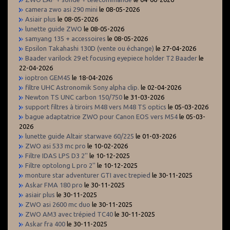
camera zwo asi 290 mini
le 08-05-2026
Asiair plus
le 08-05-2026
lunette guide ZWO
le 08-05-2026
samyang 135 + accessoires
le 08-05-2026
Epsilon Takahashi 130D (vente ou échange)
le 27-04-2026
Baader varilock 29 et focusing eyepiece holder T2 Baader
le
22-04-2026
ioptron GEM45
le 18-04-2026
filtre UHC Astronomik Sony alpha clip.
le 02-04-2026
Newton TS UNC carbon 150/750
le 31-03-2026
support filtres à tiroirs M48 vers M48 TS optics
le 05-03-2026
bague adaptatrice ZWO pour Canon EOS vers M54
le 05-03-
2026
lunette guide Altair starwave 60/225
le 01-03-2026
ZWO asi 533 mc pro
le 10-02-2026
Filtre IDAS LPS D3 2''
le 10-12-2025
Filtre optolong L pro 2''
le 10-12-2025
monture star adventurer GTI avec trepied
le 30-11-2025
Askar FMA 180 pro
le 30-11-2025
asiair plus
le 30-11-2025
ZWO asi 2600 mc duo
le 30-11-2025
ZWO AM3 avec trépied TC40
le 30-11-2025
Askar fra 400
le 30-11-2025