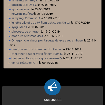
samyang 24mmF/1.4
le 15-09-2019
ioptron CEM 25 EC
le 25-08-2019
systeme asiair
le 25-08-2019
newton 150/600
le 25-08-2019
samyang 35mm F/1.4
le 16-08-2019
lunette triplet apo William optics zenithstar
le 17-07-2019
synguider II
le 08-02-2019
photoscope omegon
le 17-01-2019
monture celestron AVX
le 18-12-2018
Omegon chercheur point rouge deluxe avec embase.
le 23-11-
2017
omegon support chercheur tri finder.
le 23-11-2017
chercheur baader vario finder 100* 60
le 23-11-2017
baader multipurpose quick release IV
le 23-11-2017
vente celestron C11
le 09-10-2016
ANNONCES