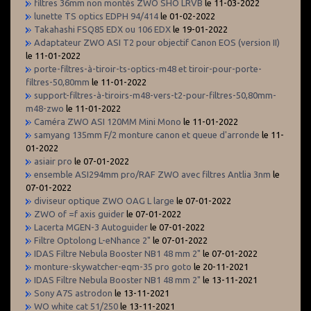
filtres 36mm non montés ZWO SHO LRVB
le 11-03-2022
lunette TS optics EDPH 94/414
le 01-02-2022
Takahashi FSQ85 EDX ou 106 EDX
le 19-01-2022
Adaptateur ZWO ASI T2 pour objectif Canon EOS (version II)
le 11-01-2022
porte-filtres-à-tiroir-ts-optics-m48 et tiroir-pour-porte-
filtres-50,80mm
le 11-01-2022
support-filtres-à-tiroirs-m48-vers-t2-pour-filtres-50,80mm-
m48-zwo
le 11-01-2022
Caméra ZWO ASI 120MM Mini Mono
le 11-01-2022
samyang 135mm F/2 monture canon et queue d'arronde
le 11-
01-2022
asiair pro
le 07-01-2022
ensemble ASI294mm pro/RAF ZWO avec filtres Antlia 3nm
le
07-01-2022
diviseur optique ZWO OAG L large
le 07-01-2022
ZWO of =f axis guider
le 07-01-2022
Lacerta MGEN-3 Autoguider
le 07-01-2022
Filtre Optolong L-eNhance 2"
le 07-01-2022
IDAS Filtre Nebula Booster NB1 48 mm 2"
le 07-01-2022
monture-skywatcher-eqm-35 pro goto
le 20-11-2021
IDAS Filtre Nebula Booster NB1 48 mm 2"
le 13-11-2021
Sony A7S astrodon
le 13-11-2021
WO white cat 51/250
le 13-11-2021