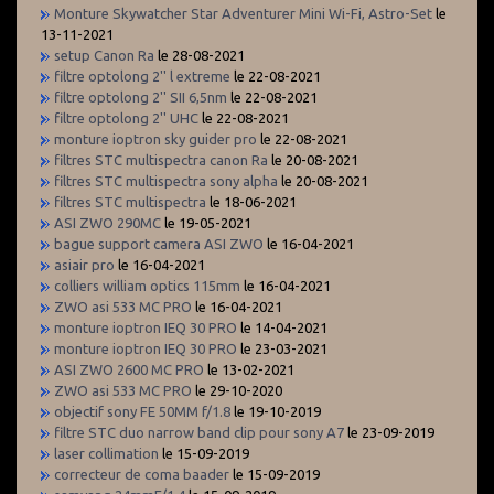
Monture Skywatcher Star Adventurer Mini Wi-Fi, Astro-Set
le
13-11-2021
setup Canon Ra
le 28-08-2021
filtre optolong 2'' l extreme
le 22-08-2021
filtre optolong 2'' SII 6,5nm
le 22-08-2021
filtre optolong 2'' UHC
le 22-08-2021
monture ioptron sky guider pro
le 22-08-2021
filtres STC multispectra canon Ra
le 20-08-2021
filtres STC multispectra sony alpha
le 20-08-2021
filtres STC multispectra
le 18-06-2021
ASI ZWO 290MC
le 19-05-2021
bague support camera ASI ZWO
le 16-04-2021
asiair pro
le 16-04-2021
colliers william optics 115mm
le 16-04-2021
ZWO asi 533 MC PRO
le 16-04-2021
monture ioptron IEQ 30 PRO
le 14-04-2021
monture ioptron IEQ 30 PRO
le 23-03-2021
ASI ZWO 2600 MC PRO
le 13-02-2021
ZWO asi 533 MC PRO
le 29-10-2020
objectif sony FE 50MM f/1.8
le 19-10-2019
filtre STC duo narrow band clip pour sony A7
le 23-09-2019
laser collimation
le 15-09-2019
correcteur de coma baader
le 15-09-2019