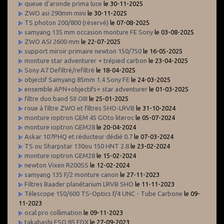
queue d'aronde prima luce
le 30-11-2025
ZWO asi 290mm mini
le 30-11-2025
TS photon 200/800 (réservé)
le 07-08-2025
samyang 135 mm occasion monture FE Sony
le 03-08-2025
ZWO ASI 2600 mm
le 22-07-2025
support miroir primaire newton 150/750
le 16-05-2025
monture star adventurer + trépied carbon
le 23-04-2025
Sony A7 Defiltré/refiltré
le 18-04-2025
objectif Samyang 85mm 1.4 Sony FE
le 24-03-2025
ensemble APN+objectifs+ star adventurer
le 01-03-2025
filtre duo band SII OIII
le 25-01-2025
roue à filtre ZWO et filtres SHO-LRVB
le 31-10-2024
monture ioptron GEM 45 GOto literoc
le 05-07-2024
monture ioptron GEM28
le 20-04-2024
Askar 107PHQ et réducteur dédié 0.7
le 07-03-2024
TS ou Sharpstar 130ou 150 HNT 2.8
le 23-02-2024
monture ioptron GEM28
le 15-02-2024
newton Vixen R200SS
le 12-02-2024
samyang 135 F/2 monture canon
le 27-11-2023
Filtres Baader planétarium LRVB SHO
le 11-11-2023
Télescope 150/600 TS-Optics f/4 UNC - Tube Carbone
le 09-
11-2023
ocal pro collimation
le 09-11-2023
takahashi FSQ 85 EDX
le 27-09-2023