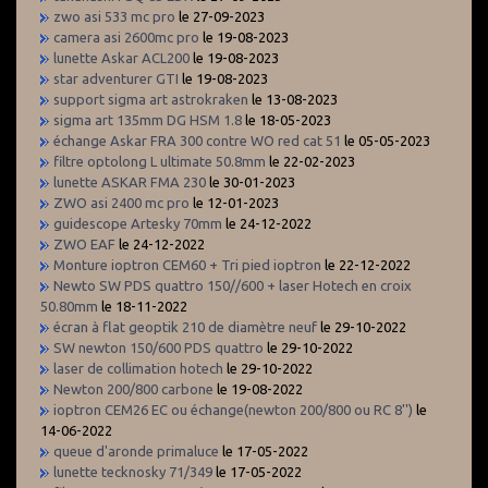
zwo asi 533 mc pro
le 27-09-2023
camera asi 2600mc pro
le 19-08-2023
lunette Askar ACL200
le 19-08-2023
star adventurer GTI
le 19-08-2023
support sigma art astrokraken
le 13-08-2023
sigma art 135mm DG HSM 1.8
le 18-05-2023
échange Askar FRA 300 contre WO red cat 51
le 05-05-2023
filtre optolong L ultimate 50.8mm
le 22-02-2023
lunette ASKAR FMA 230
le 30-01-2023
ZWO asi 2400 mc pro
le 12-01-2023
guidescope Artesky 70mm
le 24-12-2022
ZWO EAF
le 24-12-2022
Monture ioptron CEM60 + Tri pied ioptron
le 22-12-2022
Newto SW PDS quattro 150//600 + laser Hotech en croix
50.80mm
le 18-11-2022
écran à flat geoptik 210 de diamètre neuf
le 29-10-2022
SW newton 150/600 PDS quattro
le 29-10-2022
laser de collimation hotech
le 29-10-2022
Newton 200/800 carbone
le 19-08-2022
ioptron CEM26 EC ou échange(newton 200/800 ou RC 8'')
le
14-06-2022
queue d'aronde primaluce
le 17-05-2022
lunette tecknosky 71/349
le 17-05-2022