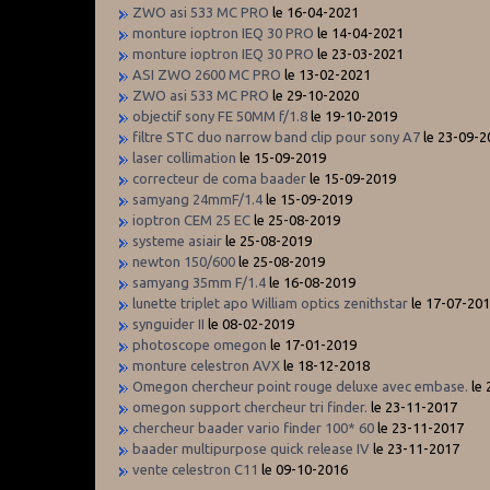
ZWO asi 533 MC PRO
le 16-04-2021
monture ioptron IEQ 30 PRO
le 14-04-2021
monture ioptron IEQ 30 PRO
le 23-03-2021
ASI ZWO 2600 MC PRO
le 13-02-2021
ZWO asi 533 MC PRO
le 29-10-2020
objectif sony FE 50MM f/1.8
le 19-10-2019
filtre STC duo narrow band clip pour sony A7
le 23-09-2
laser collimation
le 15-09-2019
correcteur de coma baader
le 15-09-2019
samyang 24mmF/1.4
le 15-09-2019
ioptron CEM 25 EC
le 25-08-2019
systeme asiair
le 25-08-2019
newton 150/600
le 25-08-2019
samyang 35mm F/1.4
le 16-08-2019
lunette triplet apo William optics zenithstar
le 17-07-20
synguider II
le 08-02-2019
photoscope omegon
le 17-01-2019
monture celestron AVX
le 18-12-2018
Omegon chercheur point rouge deluxe avec embase.
le 
omegon support chercheur tri finder.
le 23-11-2017
chercheur baader vario finder 100* 60
le 23-11-2017
baader multipurpose quick release IV
le 23-11-2017
vente celestron C11
le 09-10-2016