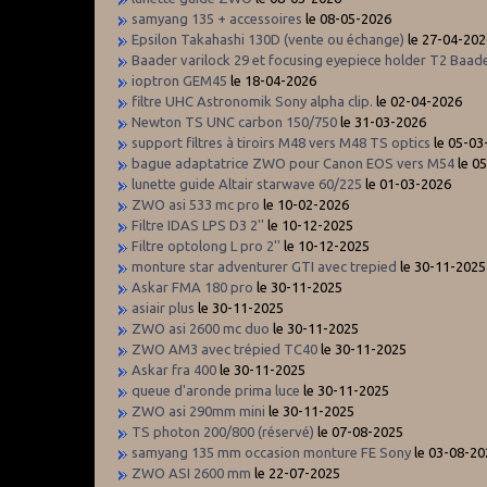
samyang 135 + accessoires
le 08-05-2026
Epsilon Takahashi 130D (vente ou échange)
le 27-04-202
Baader varilock 29 et focusing eyepiece holder T2 Baad
ioptron GEM45
le 18-04-2026
filtre UHC Astronomik Sony alpha clip.
le 02-04-2026
Newton TS UNC carbon 150/750
le 31-03-2026
support filtres à tiroirs M48 vers M48 TS optics
le 05-03
bague adaptatrice ZWO pour Canon EOS vers M54
le 0
lunette guide Altair starwave 60/225
le 01-03-2026
ZWO asi 533 mc pro
le 10-02-2026
Filtre IDAS LPS D3 2''
le 10-12-2025
Filtre optolong L pro 2''
le 10-12-2025
monture star adventurer GTI avec trepied
le 30-11-2025
Askar FMA 180 pro
le 30-11-2025
asiair plus
le 30-11-2025
ZWO asi 2600 mc duo
le 30-11-2025
ZWO AM3 avec trépied TC40
le 30-11-2025
Askar fra 400
le 30-11-2025
queue d'aronde prima luce
le 30-11-2025
ZWO asi 290mm mini
le 30-11-2025
TS photon 200/800 (réservé)
le 07-08-2025
samyang 135 mm occasion monture FE Sony
le 03-08-20
ZWO ASI 2600 mm
le 22-07-2025