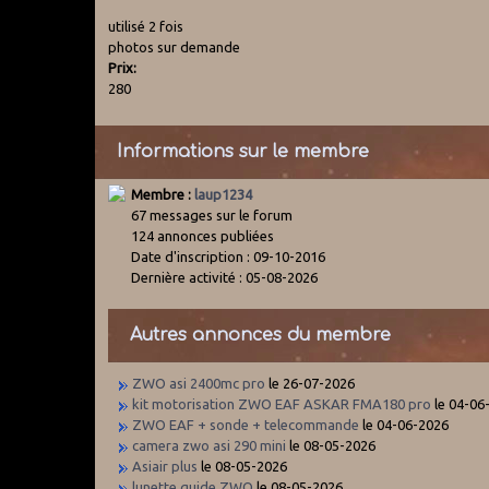
utilisé 2 fois
photos sur demande
Prix:
280
Informations sur le membre
Membre :
laup1234
67 messages sur le forum
124 annonces publiées
Date d'inscription : 09-10-2016
Dernière activité : 05-08-2026
Autres annonces du membre
ZWO asi 2400mc pro
le 26-07-2026
kit motorisation ZWO EAF ASKAR FMA180 pro
le 04-06
ZWO EAF + sonde + telecommande
le 04-06-2026
camera zwo asi 290 mini
le 08-05-2026
Asiair plus
le 08-05-2026
lunette guide ZWO
le 08-05-2026