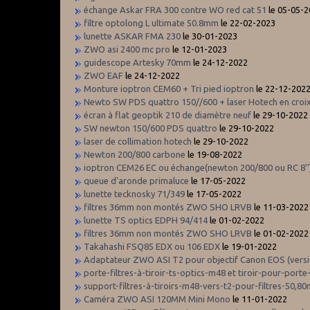
échange Askar FRA 300 contre WO red cat 51
le 05-05-
filtre optolong L ultimate 50.8mm
le 22-02-2023
lunette ASKAR FMA 230
le 30-01-2023
ZWO asi 2400 mc pro
le 12-01-2023
guidescope Artesky 70mm
le 24-12-2022
ZWO EAF
le 24-12-2022
Monture ioptron CEM60 + Tri pied ioptron
le 22-12-202
Newto SW PDS quattro 150//600 + laser Hotech en cro
écran à flat geoptik 210 de diamètre neuf
le 29-10-2022
SW newton 150/600 PDS quattro
le 29-10-2022
laser de collimation hotech
le 29-10-2022
Newton 200/800 carbone
le 19-08-2022
ioptron CEM26 EC ou échange(newton 200/800 ou RC 8''
queue d'aronde primaluce
le 17-05-2022
lunette tecknosky 71/349
le 17-05-2022
filtres 36mm non montés ZWO SHO LRVB
le 11-03-2022
lunette TS optics EDPH 94/414
le 01-02-2022
filtres 36mm non montés ZWO SHO LRVB
le 01-02-2022
Takahashi FSQ85 EDX ou 106 EDX
le 19-01-2022
Adaptateur ZWO ASI T2 pour objectif Canon EOS (versio
porte-filtres-à-tiroir-ts-optics-m48 et tiroir-pour-port
support-filtres-à-tiroirs-m48-vers-t2-pour-filtres-50
Caméra ZWO ASI 120MM Mini Mono
le 11-01-2022