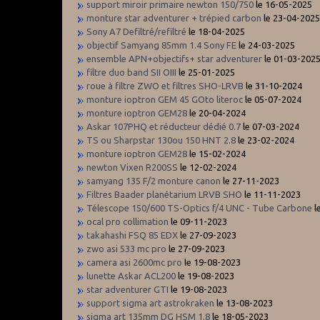
support miroir primaire newton 150/750
le 16-05-2025
monture star adventurer + trépied carbon
le 23-04-202
Sony A7 Defiltré/refiltré
le 18-04-2025
objectif Samyang 85mm 1.4 Sony FE
le 24-03-2025
ensemble APN+objectifs+ star adventurer
le 01-03-202
filtre duo band SII OIII
le 25-01-2025
roue à filtre ZWO et filtres SHO-LRVB
le 31-10-2024
monture ioptron GEM 45 GOto literoc
le 05-07-2024
monture ioptron GEM28
le 20-04-2024
Askar 107PHQ et réducteur dédié 0.7
le 07-03-2024
TS ou Sharpstar 130ou 150 HNT 2.8
le 23-02-2024
monture ioptron GEM28
le 15-02-2024
newton Vixen R200SS
le 12-02-2024
samyang 135 F/2 monture canon
le 27-11-2023
Filtres Baader planétarium LRVB SHO
le 11-11-2023
Télescope 150/600 TS-Optics f/4 UNC - Tube Carbone
l
ocal pro collimation
le 09-11-2023
takahashi FSQ 85 EDX
le 27-09-2023
zwo asi 533 mc pro
le 27-09-2023
camera asi 2600mc pro
le 19-08-2023
lunette Askar ACL200
le 19-08-2023
star adventurer GTI
le 19-08-2023
support sigma art astrokraken
le 13-08-2023
sigma art 135mm DG HSM 1.8
le 18-05-2023