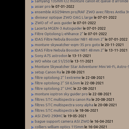
samyang 135mm F/2 monture canon et queue d'arronde
asiair pro
le 07-01-2022
ensemble ASI294mm pro/RAF ZWO avec filtres Antlia 
diviseur optique ZWO OAG L large
le 07-01-2022
ZWO of =f axis guider
le 07-01-2022
Lacerta MGEN-3 Autoguider
le 07-01-2022
Filtre Optolong L-eNhance 2"
le 07-01-2022
IDAS Filtre Nebula Booster NB1 48 mm 2"
le 07-01-2022
monture-skywatcher-eqm-35 pro goto
le 20-11-2021
IDAS Filtre Nebula Booster NB1 48 mm 2"
le 13-11-2021
Sony A7S astrodon
le 13-11-2021
WO white cat 51/250
le 13-11-2021
Monture Skywatcher Star Adventurer Mini Wi-Fi, Astro-
setup Canon Ra
le 28-08-2021
filtre optolong 2'' l extreme
le 22-08-2021
filtre optolong 2'' SII 6,5nm
le 22-08-2021
filtre optolong 2'' UHC
le 22-08-2021
monture ioptron sky guider pro
le 22-08-2021
filtres STC multispectra canon Ra
le 20-08-2021
filtres STC multispectra sony alpha
le 20-08-2021
filtres STC multispectra
le 18-06-2021
ASI ZWO 290MC
le 19-05-2021
bague support camera ASI ZWO
le 16-04-2021
colliers william optics 115mm
le 16-04-2021