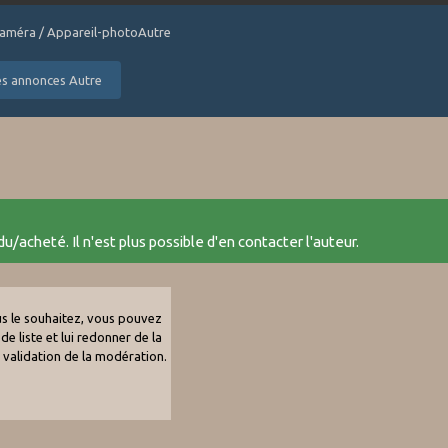
 Caméra / Appareil-photoAutre
les annonces Autre
u/acheté. Il n'est plus possible d'en contacter l'auteur.
ous le souhaitez, vous pouvez
de liste et lui redonner de la
e validation de la modération.