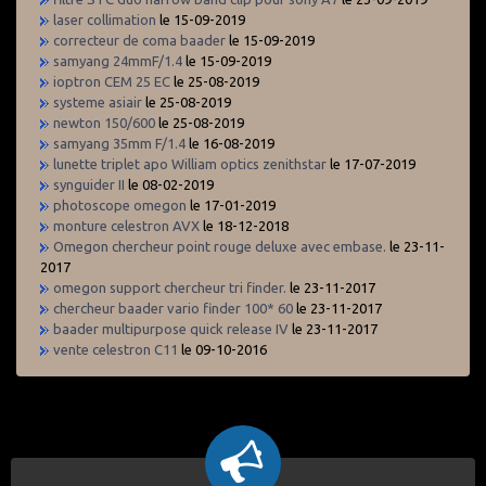
laser collimation
le 15-09-2019
correcteur de coma baader
le 15-09-2019
samyang 24mmF/1.4
le 15-09-2019
ioptron CEM 25 EC
le 25-08-2019
systeme asiair
le 25-08-2019
newton 150/600
le 25-08-2019
samyang 35mm F/1.4
le 16-08-2019
lunette triplet apo William optics zenithstar
le 17-07-2019
synguider II
le 08-02-2019
photoscope omegon
le 17-01-2019
monture celestron AVX
le 18-12-2018
Omegon chercheur point rouge deluxe avec embase.
le 23-11-
2017
omegon support chercheur tri finder.
le 23-11-2017
chercheur baader vario finder 100* 60
le 23-11-2017
baader multipurpose quick release IV
le 23-11-2017
vente celestron C11
le 09-10-2016