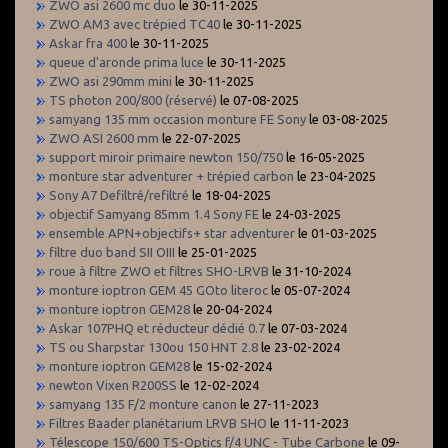
ZWO asi 2600 mc duo
le 30-11-2025
ZWO AM3 avec trépied TC40
le 30-11-2025
Askar fra 400
le 30-11-2025
queue d'aronde prima luce
le 30-11-2025
ZWO asi 290mm mini
le 30-11-2025
TS photon 200/800 (réservé)
le 07-08-2025
samyang 135 mm occasion monture FE Sony
le 03-08-2025
ZWO ASI 2600 mm
le 22-07-2025
support miroir primaire newton 150/750
le 16-05-2025
monture star adventurer + trépied carbon
le 23-04-2025
Sony A7 Defiltré/refiltré
le 18-04-2025
objectif Samyang 85mm 1.4 Sony FE
le 24-03-2025
ensemble APN+objectifs+ star adventurer
le 01-03-2025
filtre duo band SII OIII
le 25-01-2025
roue à filtre ZWO et filtres SHO-LRVB
le 31-10-2024
monture ioptron GEM 45 GOto literoc
le 05-07-2024
monture ioptron GEM28
le 20-04-2024
Askar 107PHQ et réducteur dédié 0.7
le 07-03-2024
TS ou Sharpstar 130ou 150 HNT 2.8
le 23-02-2024
monture ioptron GEM28
le 15-02-2024
newton Vixen R200SS
le 12-02-2024
samyang 135 F/2 monture canon
le 27-11-2023
Filtres Baader planétarium LRVB SHO
le 11-11-2023
Télescope 150/600 TS-Optics f/4 UNC - Tube Carbone
le 09-