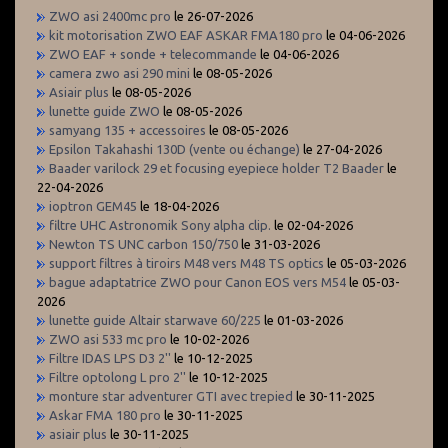
ZWO asi 2400mc pro
le 26-07-2026
kit motorisation ZWO EAF ASKAR FMA180 pro
le 04-06-2026
ZWO EAF + sonde + telecommande
le 04-06-2026
camera zwo asi 290 mini
le 08-05-2026
Asiair plus
le 08-05-2026
lunette guide ZWO
le 08-05-2026
samyang 135 + accessoires
le 08-05-2026
Epsilon Takahashi 130D (vente ou échange)
le 27-04-2026
Baader varilock 29 et focusing eyepiece holder T2 Baader
le
22-04-2026
ioptron GEM45
le 18-04-2026
filtre UHC Astronomik Sony alpha clip.
le 02-04-2026
Newton TS UNC carbon 150/750
le 31-03-2026
support filtres à tiroirs M48 vers M48 TS optics
le 05-03-2026
bague adaptatrice ZWO pour Canon EOS vers M54
le 05-03-
2026
lunette guide Altair starwave 60/225
le 01-03-2026
ZWO asi 533 mc pro
le 10-02-2026
Filtre IDAS LPS D3 2''
le 10-12-2025
Filtre optolong L pro 2''
le 10-12-2025
monture star adventurer GTI avec trepied
le 30-11-2025
Askar FMA 180 pro
le 30-11-2025
asiair plus
le 30-11-2025