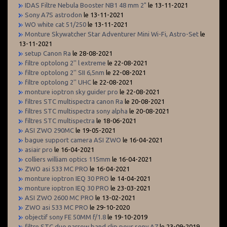
IDAS Filtre Nebula Booster NB1 48 mm 2"
le 13-11-2021
Sony A7S astrodon
le 13-11-2021
WO white cat 51/250
le 13-11-2021
Monture Skywatcher Star Adventurer Mini Wi-Fi, Astro-Set
le
13-11-2021
setup Canon Ra
le 28-08-2021
filtre optolong 2'' l extreme
le 22-08-2021
filtre optolong 2'' SII 6,5nm
le 22-08-2021
filtre optolong 2'' UHC
le 22-08-2021
monture ioptron sky guider pro
le 22-08-2021
filtres STC multispectra canon Ra
le 20-08-2021
filtres STC multispectra sony alpha
le 20-08-2021
filtres STC multispectra
le 18-06-2021
ASI ZWO 290MC
le 19-05-2021
bague support camera ASI ZWO
le 16-04-2021
asiair pro
le 16-04-2021
colliers william optics 115mm
le 16-04-2021
ZWO asi 533 MC PRO
le 16-04-2021
monture ioptron IEQ 30 PRO
le 14-04-2021
monture ioptron IEQ 30 PRO
le 23-03-2021
ASI ZWO 2600 MC PRO
le 13-02-2021
ZWO asi 533 MC PRO
le 29-10-2020
objectif sony FE 50MM f/1.8
le 19-10-2019
filtre STC duo narrow band clip pour sony A7
le 23-09-2019