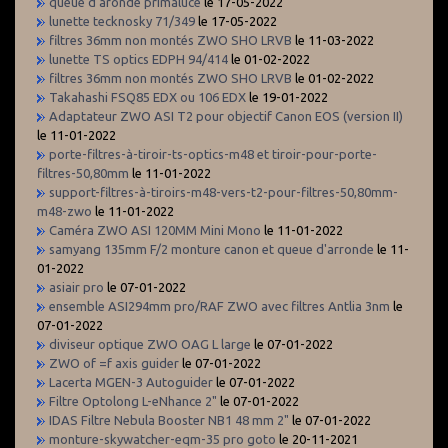
queue d'aronde primaluce
le 17-05-2022
lunette tecknosky 71/349
le 17-05-2022
filtres 36mm non montés ZWO SHO LRVB
le 11-03-2022
lunette TS optics EDPH 94/414
le 01-02-2022
filtres 36mm non montés ZWO SHO LRVB
le 01-02-2022
Takahashi FSQ85 EDX ou 106 EDX
le 19-01-2022
Adaptateur ZWO ASI T2 pour objectif Canon EOS (version II)
le 11-01-2022
porte-filtres-à-tiroir-ts-optics-m48 et tiroir-pour-porte-
filtres-50,80mm
le 11-01-2022
support-filtres-à-tiroirs-m48-vers-t2-pour-filtres-50,80mm-
m48-zwo
le 11-01-2022
Caméra ZWO ASI 120MM Mini Mono
le 11-01-2022
samyang 135mm F/2 monture canon et queue d'arronde
le 11-
01-2022
asiair pro
le 07-01-2022
ensemble ASI294mm pro/RAF ZWO avec filtres Antlia 3nm
le
07-01-2022
diviseur optique ZWO OAG L large
le 07-01-2022
ZWO of =f axis guider
le 07-01-2022
Lacerta MGEN-3 Autoguider
le 07-01-2022
Filtre Optolong L-eNhance 2"
le 07-01-2022
IDAS Filtre Nebula Booster NB1 48 mm 2"
le 07-01-2022
monture-skywatcher-eqm-35 pro goto
le 20-11-2021