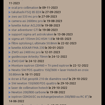
11-2023
ocal pro collimation
le 09-11-2023
takahashi FSQ 85 EDX
le 27-09-2023
zwo asi 533 mc pro
le 27-09-2023
camera asi 2600mc pro
le 19-08-2023
lunette Askar ACL200
le 19-08-2023
star adventurer GTI
le 19-08-2023
support sigma art astrokraken
le 13-08-2023
sigma art 135mm DG HSM 1.8
le 18-05-2023
filtre optolong L ultimate 50.8mm
le 22-02-2023
lunette ASKAR FMA 230
le 30-01-2023
ZWO asi 2400 mc pro
le 12-01-2023
guidescope Artesky 70mm
le 24-12-2022
ZWO EAF
le 24-12-2022
Monture ioptron CEM60 + Tri pied ioptron
le 22-12-2022
Newto SW PDS quattro 150//600 + laser Hotech en croix
50.80mm
le 18-11-2022
écran à flat geoptik 210 de diamètre neuf
le 29-10-2022
SW newton 150/600 PDS quattro
le 29-10-2022
laser de collimation hotech
le 29-10-2022
Newton 200/800 carbone
le 19-08-2022
ioptron CEM26 EC ou échange(newton 200/800 ou RC 8'')
le
14-06-2022