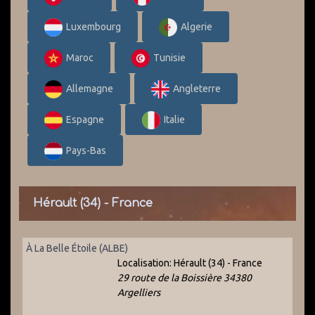
Luxembourg
Algerie
Maroc
Tunisie
Allemagne
Angleterre
Espagne
Italie
Pays-Bas
Hérault (34) - France
À La Belle Étoile (ALBE)
Localisation:
Hérault (34) - France
29 route de la Boissière 34380
Argelliers