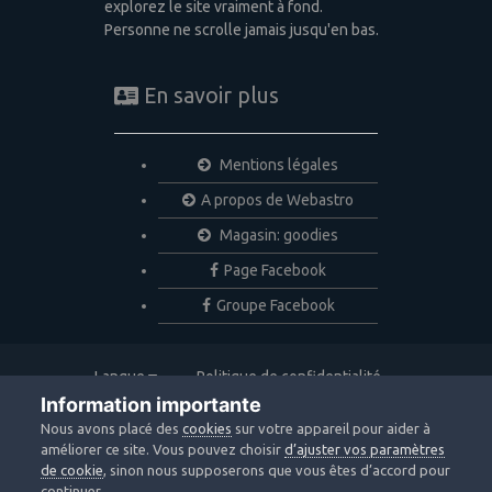
explorez le site vraiment à fond.
Personne ne scrolle jamais jusqu'en bas.
En savoir plus
Mentions légales
A propos de Webastro
Magasin: goodies
Page Facebook
Groupe Facebook
Langue
Politique de confidentialité
Nous contacter
Cookies
Information importante
Copyright © 2020 Webastro
Nous avons placé des
cookies
sur votre appareil pour aider à
Powered by Invision Community
améliorer ce site. Vous pouvez choisir
d’ajuster vos paramètres
de cookie
, sinon nous supposerons que vous êtes d’accord pour
continuer.