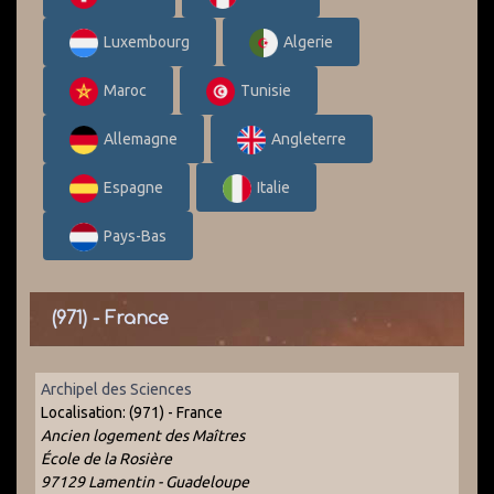
Luxembourg
Algerie
Maroc
Tunisie
Allemagne
Angleterre
Espagne
Italie
Pays-Bas
(971) - France
Archipel des Sciences
Localisation:
(971) - France
Ancien logement des Maîtres
École de la Rosière
97129 Lamentin - Guadeloupe