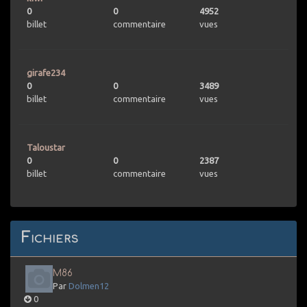
0
0
4952
billet
commentaire
vues
girafe234
0
0
3489
billet
commentaire
vues
Taloustar
0
0
2387
billet
commentaire
vues
Fichiers
M86
Par
Dolmen12
0