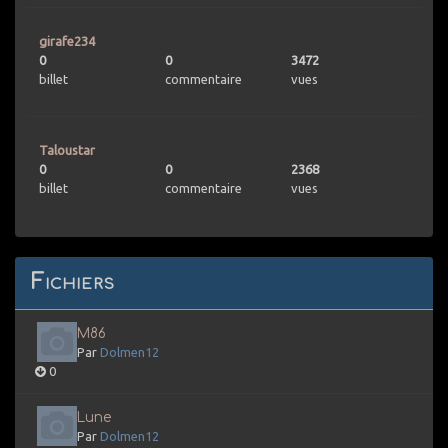
girafe234
0
0
3472
billet
commentaire
vues
Taloustar
0
0
2368
billet
commentaire
vues
Fichiers
M86
Par
Dolmen12
0
Lune
Par
Dolmen12