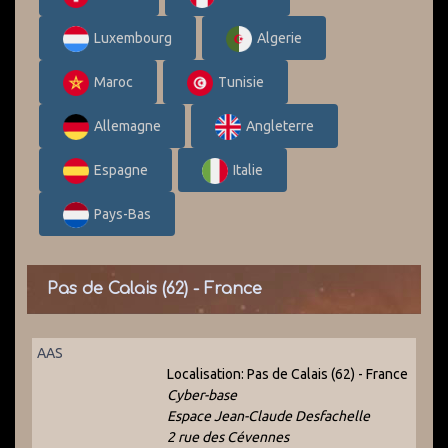
Luxembourg
Algerie
Maroc
Tunisie
Allemagne
Angleterre
Espagne
Italie
Pays-Bas
Pas de Calais (62) - France
AAS
Localisation:
Pas de Calais (62) - France
Cyber-base
Espace Jean-Claude Desfachelle
2 rue des Cévennes