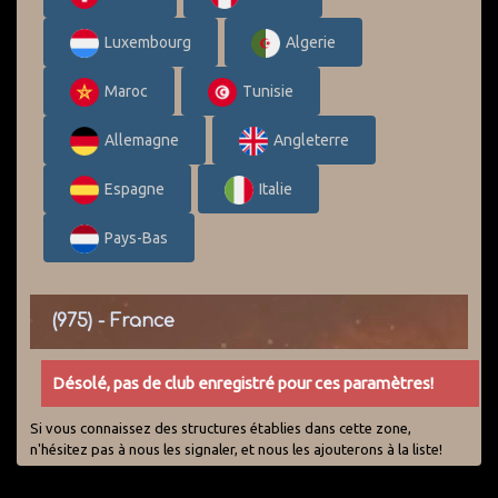
Luxembourg
Algerie
Maroc
Tunisie
Allemagne
Angleterre
Espagne
Italie
Pays-Bas
(975) - France
Désolé, pas de club enregistré pour ces paramètres!
Si vous connaissez des structures établies dans cette zone,
n'hésitez pas à nous les signaler, et nous les ajouterons à la liste!