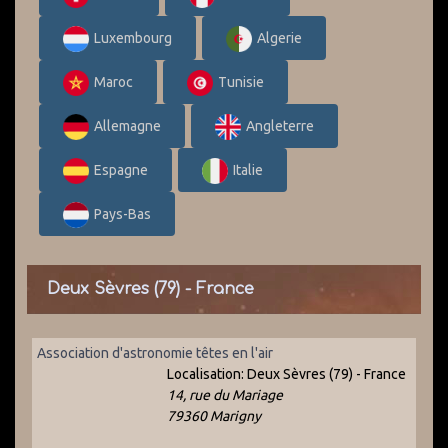
Luxembourg
Algerie
Maroc
Tunisie
Allemagne
Angleterre
Espagne
Italie
Pays-Bas
Deux Sèvres (79) - France
Association d'astronomie têtes en l'air
Localisation:
Deux Sèvres (79) - France
14, rue du Mariage
79360 Marigny