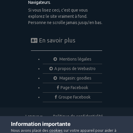
Navigateurs
.
Si vous lisez ceci, c'est que vous
explorez le site vraiment à fond.
Personne ne scrolle jamais jusqu'en bas.
En savoir plus
Mentions légales
A propos de Webastro
Magasin: goodies
Page Facebook
Groupe Facebook
Langue
Politique de confidentialité
Nous contacter
Cookies
Information importante
Copyright © 2020 Webastro
Nous avons placé des
cookies
sur votre appareil pour aider à