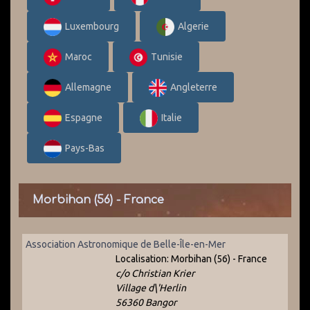
Luxembourg
Algerie
Maroc
Tunisie
Allemagne
Angleterre
Espagne
Italie
Pays-Bas
Morbihan (56) - France
Association Astronomique de Belle-Île-en-Mer
Localisation:
Morbihan (56) - France
c/o Christian Krier
Village d\'Herlin
56360 Bangor