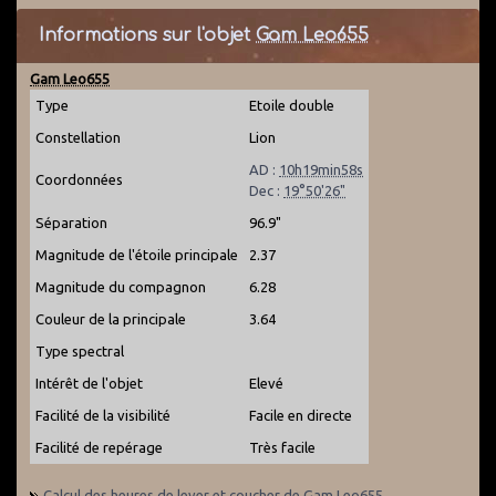
Informations sur l'objet
Gam Leo655
Gam Leo655
Type
Etoile double
Constellation
Lion
AD :
10h19min58s
Coordonnées
Dec :
19°50'26"
Séparation
96.9"
Magnitude de l'étoile principale
2.37
Magnitude du compagnon
6.28
Couleur de la principale
3.64
Type spectral
Intérêt de l'objet
Elevé
Facilité de la visibilité
Facile en directe
Facilité de repérage
Très facile
Calcul des heures de lever et coucher de
Gam Leo655