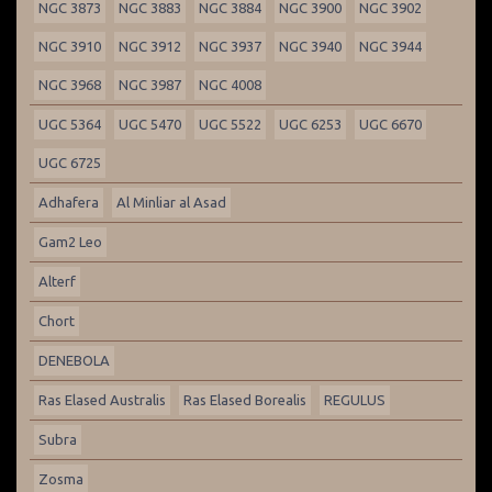
NGC 3873
NGC 3883
NGC 3884
NGC 3900
NGC 3902
NGC 3910
NGC 3912
NGC 3937
NGC 3940
NGC 3944
NGC 3968
NGC 3987
NGC 4008
UGC 5364
UGC 5470
UGC 5522
UGC 6253
UGC 6670
UGC 6725
Adhafera
Al Minliar al Asad
Gam2 Leo
Alterf
Chort
DENEBOLA
Ras Elased Australis
Ras Elased Borealis
REGULUS
Subra
Zosma