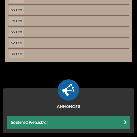
39 Leo
76 Leo
55 Leo
62 Leo
90 Leo
ANNONCES
Soutenez Webastro !