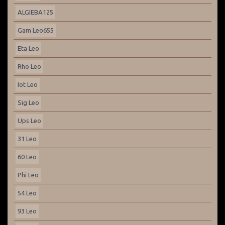
ALGIEBA125
Gam Leo655
Eta Leo
Rho Leo
Iot Leo
Sig Leo
Ups Leo
31 Leo
60 Leo
Phi Leo
54 Leo
93 Leo