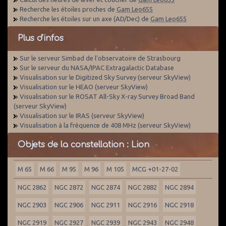
Recherche les étoiles proches de
Gam Leo655
Recherche les étoiles sur un axe (AD/Dec) de
Gam Leo655
Plus d'infos
Sur le serveur Simbad de l'observatoire de Strasbourg
Sur le serveur du NASA/IPAC Extragalactic Database
Visualisation sur le Digitized Sky Survey (serveur SkyView)
Visualisation sur le HEAO (serveur SkyView)
Visualisation sur le ROSAT All-Sky X-ray Survey Broad Band
(serveur SkyView)
Visualisation sur le IRAS (serveur SkyView)
Visualisation à la fréquence de 408 MHz (serveur SkyView)
Objets de la constellation : Lion
M 65
M 66
M 95
M 96
M 105
MCG +01-27-02
NGC 2862
NGC 2872
NGC 2874
NGC 2882
NGC 2894
NGC 2903
NGC 2906
NGC 2911
NGC 2916
NGC 2918
NGC 2919
NGC 2927
NGC 2939
NGC 2943
NGC 2948