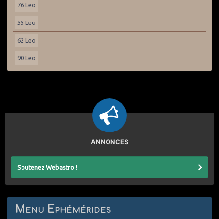
76 Leo
55 Leo
62 Leo
90 Leo
ANNONCES
Soutenez Webastro !
Menu Ephémérides