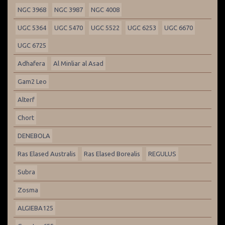
NGC 3968
NGC 3987
NGC 4008
UGC 5364
UGC 5470
UGC 5522
UGC 6253
UGC 6670
UGC 6725
Adhafera
Al Minliar al Asad
Gam2 Leo
Alterf
Chort
DENEBOLA
Ras Elased Australis
Ras Elased Borealis
REGULUS
Subra
Zosma
ALGIEBA125