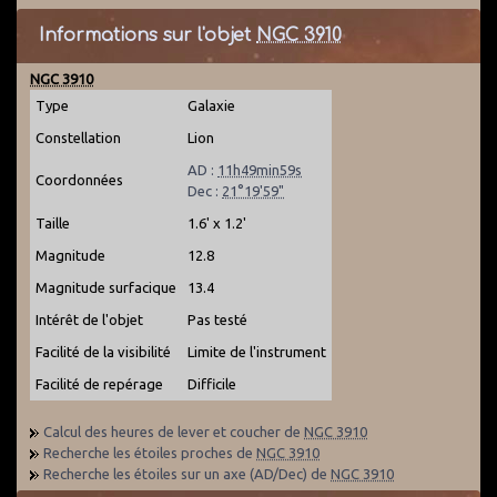
Informations sur l'objet
NGC 3910
NGC 3910
Type
Galaxie
Constellation
Lion
AD :
11h49min59s
Coordonnées
Dec :
21°19'59"
Taille
1.6' x 1.2'
Magnitude
12.8
Magnitude surfacique
13.4
Intérêt de l'objet
Pas testé
Facilité de la visibilité
Limite de l'instrument
Facilité de repérage
Difficile
Calcul des heures de lever et coucher de
NGC 3910
Recherche les étoiles proches de
NGC 3910
Recherche les étoiles sur un axe (AD/Dec) de
NGC 3910