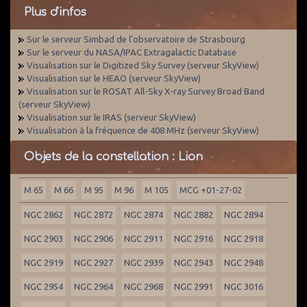
Plus d'infos
Sur le serveur Simbad de l'observatoire de Strasbourg
Sur le serveur du NASA/IPAC Extragalactic Database
Visualisation sur le Digitized Sky Survey (serveur SkyView)
Visualisation sur le HEAO (serveur SkyView)
Visualisation sur le ROSAT All-Sky X-ray Survey Broad Band
(serveur SkyView)
Visualisation sur le IRAS (serveur SkyView)
Visualisation à la fréquence de 408 MHz (serveur SkyView)
Objets de la constellation : Lion
M 65
M 66
M 95
M 96
M 105
MCG +01-27-02
NGC 2862
NGC 2872
NGC 2874
NGC 2882
NGC 2894
NGC 2903
NGC 2906
NGC 2911
NGC 2916
NGC 2918
NGC 2919
NGC 2927
NGC 2939
NGC 2943
NGC 2948
NGC 2954
NGC 2964
NGC 2968
NGC 2991
NGC 3016