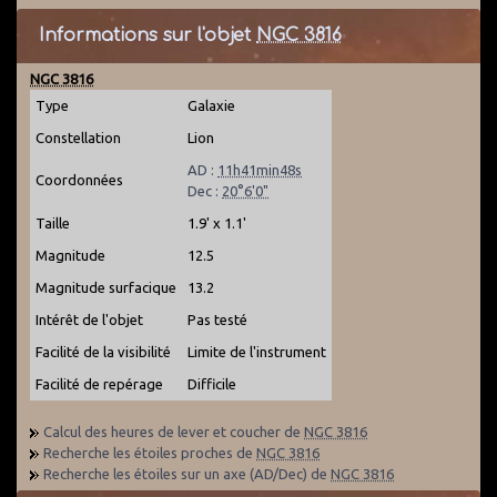
Informations sur l'objet
NGC 3816
NGC 3816
Type
Galaxie
Constellation
Lion
AD :
11h41min48s
Coordonnées
Dec :
20°6'0"
Taille
1.9' x 1.1'
Magnitude
12.5
Magnitude surfacique
13.2
Intérêt de l'objet
Pas testé
Facilité de la visibilité
Limite de l'instrument
Facilité de repérage
Difficile
Calcul des heures de lever et coucher de
NGC 3816
Recherche les étoiles proches de
NGC 3816
Recherche les étoiles sur un axe (AD/Dec) de
NGC 3816