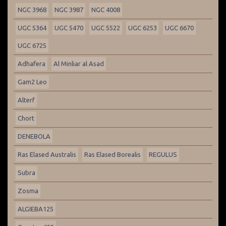
NGC 3968
NGC 3987
NGC 4008
UGC 5364
UGC 5470
UGC 5522
UGC 6253
UGC 6670
UGC 6725
Adhafera
Al Minliar al Asad
Gam2 Leo
Alterf
Chort
DENEBOLA
Ras Elased Australis
Ras Elased Borealis
REGULUS
Subra
Zosma
ALGIEBA125