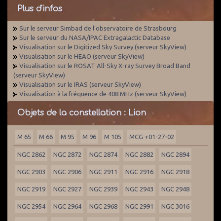
Plus d'infos
Sur le serveur Simbad de l'observatoire de Strasbourg
Sur le serveur du NASA/IPAC Extragalactic Database
Visualisation sur le Digitized Sky Survey (serveur SkyView)
Visualisation sur le HEAO (serveur SkyView)
Visualisation sur le ROSAT All-Sky X-ray Survey Broad Band
(serveur SkyView)
Visualisation sur le IRAS (serveur SkyView)
Visualisation à la fréquence de 408 MHz (serveur SkyView)
Objets de la constellation : Lion
M 65
M 66
M 95
M 96
M 105
MCG +01-27-02
NGC 2862
NGC 2872
NGC 2874
NGC 2882
NGC 2894
NGC 2903
NGC 2906
NGC 2911
NGC 2916
NGC 2918
NGC 2919
NGC 2927
NGC 2939
NGC 2943
NGC 2948
NGC 2954
NGC 2964
NGC 2968
NGC 2991
NGC 3016