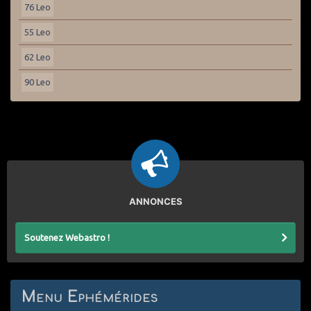
76 Leo
55 Leo
62 Leo
90 Leo
ANNONCES
Soutenez Webastro !
Menu Ephémérides