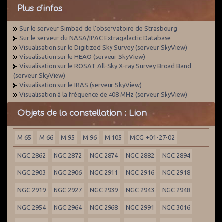
Plus d'infos
Sur le serveur Simbad de l'observatoire de Strasbourg
Sur le serveur du NASA/IPAC Extragalactic Database
Visualisation sur le Digitized Sky Survey (serveur SkyView)
Visualisation sur le HEAO (serveur SkyView)
Visualisation sur le ROSAT All-Sky X-ray Survey Broad Band
(serveur SkyView)
Visualisation sur le IRAS (serveur SkyView)
Visualisation à la fréquence de 408 MHz (serveur SkyView)
Objets de la constellation : Lion
M 65
M 66
M 95
M 96
M 105
MCG +01-27-02
NGC 2862
NGC 2872
NGC 2874
NGC 2882
NGC 2894
NGC 2903
NGC 2906
NGC 2911
NGC 2916
NGC 2918
NGC 2919
NGC 2927
NGC 2939
NGC 2943
NGC 2948
NGC 2954
NGC 2964
NGC 2968
NGC 2991
NGC 3016