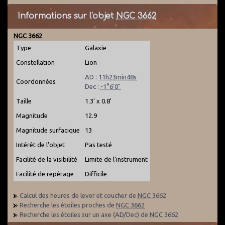
Informations sur l'objet
NGC 3662
NGC 3662
Type
Galaxie
Constellation
Lion
AD :
11h23min48s
Coordonnées
Dec :
-1°6'0"
Taille
1.3' x 0.8'
Magnitude
12.9
Magnitude surfacique
13
Intérêt de l'objet
Pas testé
Facilité de la visibilité
Limite de l'instrument
Facilité de repérage
Difficile
Calcul des heures de lever et coucher de
NGC 3662
Recherche les étoiles proches de
NGC 3662
Recherche les étoiles sur un axe (AD/Dec) de
NGC 3662