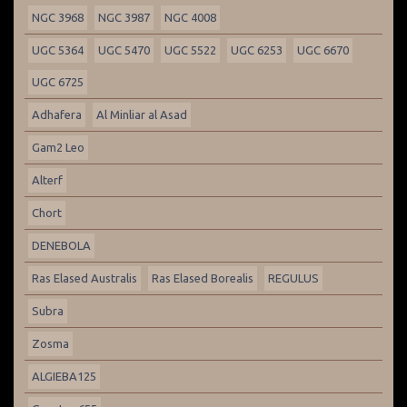
NGC 3968
NGC 3987
NGC 4008
UGC 5364
UGC 5470
UGC 5522
UGC 6253
UGC 6670
UGC 6725
Adhafera
Al Minliar al Asad
Gam2 Leo
Alterf
Chort
DENEBOLA
Ras Elased Australis
Ras Elased Borealis
REGULUS
Subra
Zosma
ALGIEBA125