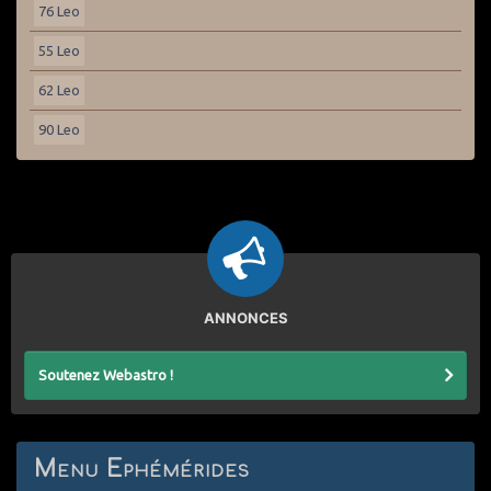
76 Leo
55 Leo
62 Leo
90 Leo
ANNONCES
Soutenez Webastro !
Menu Ephémérides