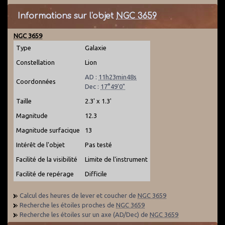
Informations sur l'objet
NGC 3659
NGC 3659
Type
Galaxie
Constellation
Lion
AD :
11h23min48s
Coordonnées
Dec :
17°49'0"
Taille
2.3' x 1.3'
Magnitude
12.3
Magnitude surfacique
13
Intérêt de l'objet
Pas testé
Facilité de la visibilité
Limite de l'instrument
Facilité de repérage
Difficile
Calcul des heures de lever et coucher de
NGC 3659
Recherche les étoiles proches de
NGC 3659
Recherche les étoiles sur un axe (AD/Dec) de
NGC 3659