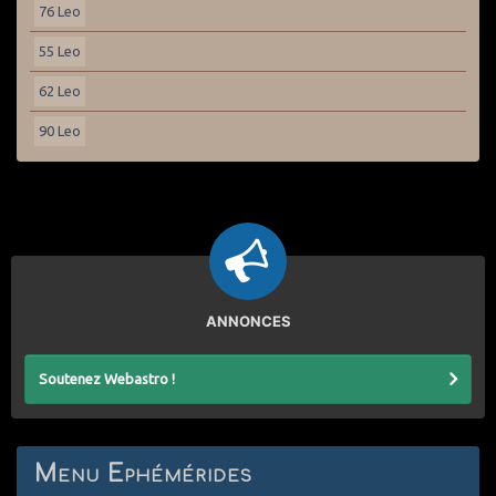
76 Leo
55 Leo
62 Leo
90 Leo
ANNONCES
Soutenez Webastro !
Menu Ephémérides