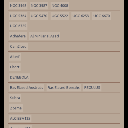
NGC 3968
NGC 3987
NGC 4008
UGC 5364
UGC 5470
UGC 5522
UGC 6253
UGC 6670
UGC 6725
Adhafera
Al Minliar al Asad
Gam2 Leo
Alterf
Chort
DENEBOLA
Ras Elased Australis
Ras Elased Borealis
REGULUS
Subra
Zosma
ALGIEBA125