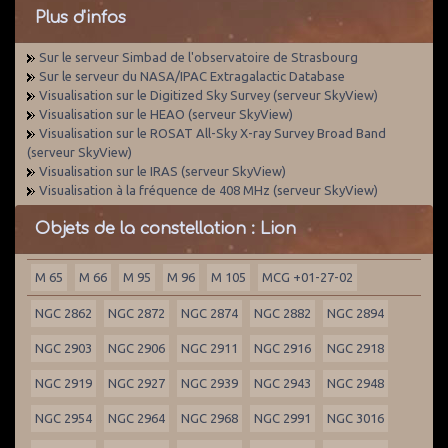
Plus d'infos
Sur le serveur Simbad de l'observatoire de Strasbourg
Sur le serveur du NASA/IPAC Extragalactic Database
Visualisation sur le Digitized Sky Survey (serveur SkyView)
Visualisation sur le HEAO (serveur SkyView)
Visualisation sur le ROSAT All-Sky X-ray Survey Broad Band
(serveur SkyView)
Visualisation sur le IRAS (serveur SkyView)
Visualisation à la fréquence de 408 MHz (serveur SkyView)
Objets de la constellation : Lion
M 65
M 66
M 95
M 96
M 105
MCG +01-27-02
NGC 2862
NGC 2872
NGC 2874
NGC 2882
NGC 2894
NGC 2903
NGC 2906
NGC 2911
NGC 2916
NGC 2918
NGC 2919
NGC 2927
NGC 2939
NGC 2943
NGC 2948
NGC 2954
NGC 2964
NGC 2968
NGC 2991
NGC 3016