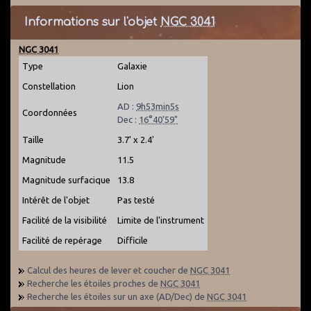
Informations sur l'objet
NGC 3041
NGC 3041
Type
Galaxie
Constellation
Lion
AD :
9h53min5s
Coordonnées
Dec :
16°40'59"
Taille
3.7' x 2.4'
Magnitude
11.5
Magnitude surfacique
13.8
Intérêt de l'objet
Pas testé
Facilité de la visibilité
Limite de l'instrument
Facilité de repérage
Difficile
Calcul des heures de lever et coucher de
NGC 3041
Recherche les étoiles proches de
NGC 3041
Recherche les étoiles sur un axe (AD/Dec) de
NGC 3041