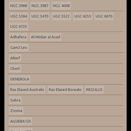
NGC 3968
NGC 3987
NGC 4008
UGC 5364
UGC 5470
UGC 5522
UGC 6253
UGC 6670
UGC 6725
Adhafera
Al Minliar al Asad
Gam2 Leo
Alterf
Chort
DENEBOLA
Ras Elased Australis
Ras Elased Borealis
REGULUS
Subra
Zosma
ALGIEBA125