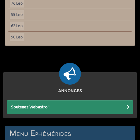
76 Leo
55 Leo
62 Leo
90 Leo
ANNONCES
Soutenez Webastro !
Menu Ephémérides