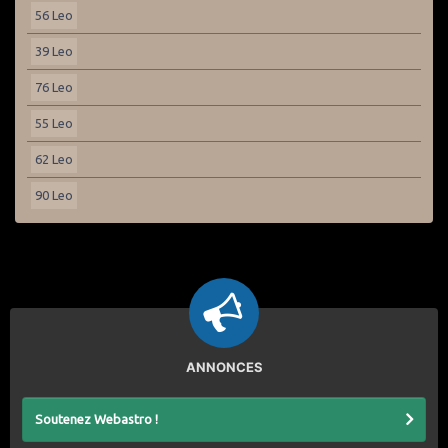
56 Leo
39 Leo
76 Leo
55 Leo
62 Leo
90 Leo
ANNONCES
Soutenez Webastro !