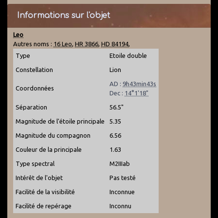
Informations sur l'objet
Leo
Autres noms :
16 Leo
,
HR 3866
,
HD 84194
,
Type
Etoile double
Constellation
Lion
AD :
9h43min43s
Coordonnées
Dec :
14°1'18"
Séparation
56.5"
Magnitude de l'étoile principale
5.35
Magnitude du compagnon
6.56
Couleur de la principale
1.63
Type spectral
M2IIIab
Intérêt de l'objet
Pas testé
Facilité de la visibilité
Inconnue
Facilité de repérage
Inconnu