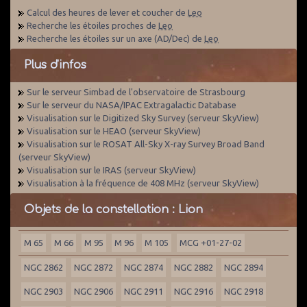
Calcul des heures de lever et coucher de
Leo
Recherche les étoiles proches de
Leo
Recherche les étoiles sur un axe (AD/Dec) de
Leo
Plus d'infos
Sur le serveur Simbad de l'observatoire de Strasbourg
Sur le serveur du NASA/IPAC Extragalactic Database
Visualisation sur le Digitized Sky Survey (serveur SkyView)
Visualisation sur le HEAO (serveur SkyView)
Visualisation sur le ROSAT All-Sky X-ray Survey Broad Band
(serveur SkyView)
Visualisation sur le IRAS (serveur SkyView)
Visualisation à la fréquence de 408 MHz (serveur SkyView)
Objets de la constellation : Lion
M 65
M 66
M 95
M 96
M 105
MCG +01-27-02
NGC 2862
NGC 2872
NGC 2874
NGC 2882
NGC 2894
NGC 2903
NGC 2906
NGC 2911
NGC 2916
NGC 2918