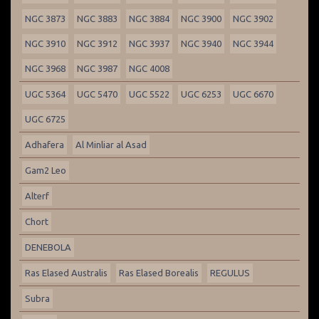
NGC 3873
NGC 3883
NGC 3884
NGC 3900
NGC 3902
NGC 3910
NGC 3912
NGC 3937
NGC 3940
NGC 3944
NGC 3968
NGC 3987
NGC 4008
UGC 5364
UGC 5470
UGC 5522
UGC 6253
UGC 6670
UGC 6725
Adhafera
Al Minliar al Asad
Gam2 Leo
Alterf
Chort
DENEBOLA
Ras Elased Australis
Ras Elased Borealis
REGULUS
Subra