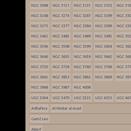
NGC 3098
NGC 3121
NGC 3131
NGC 3153
NGC 31
NGC 3248
NGC 3274
NGC 3287
NGC 3299
NGC 33
NGC 3373
NGC 3377
NGC 3384
NGC 3389
NGC 33
NGC 3462
NGC 3485
NGC 3489
NGC 3495
NGC 35
NGC 3596
NGC 3598
NGC 3599
NGC 3604
NGC 36
NGC 3646
NGC 3655
NGC 3659
NGC 3662
NGC 36
NGC 3720
NGC 3728
NGC 3760
NGC 3768
NGC 37
NGC 3842
NGC 3853
NGC 3862
NGC 3869
NGC 38
NGC 3968
NGC 3987
NGC 4008
UGC 5364
UGC 5470
UGC 5522
UGC 6253
UGC 66
Adhafera
Al Minliar al Asad
Gam2 Leo
Alterf