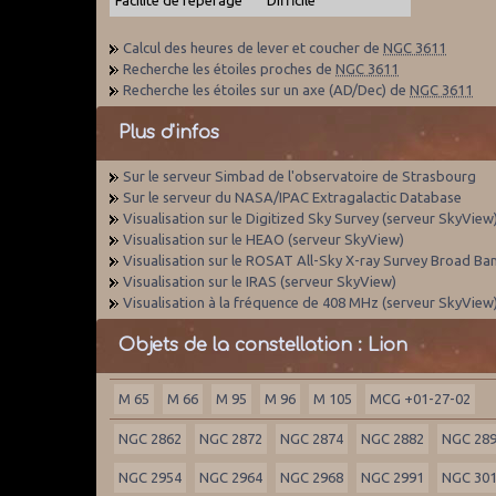
Calcul des heures de lever et coucher de
NGC 3611
Recherche les étoiles proches de
NGC 3611
Recherche les étoiles sur un axe (AD/Dec) de
NGC 3611
Plus d'infos
Sur le serveur Simbad de l'observatoire de Strasbourg
Sur le serveur du NASA/IPAC Extragalactic Database
Visualisation sur le Digitized Sky Survey (serveur SkyView
Visualisation sur le HEAO (serveur SkyView)
Visualisation sur le ROSAT All-Sky X-ray Survey Broad Ba
Visualisation sur le IRAS (serveur SkyView)
Visualisation à la fréquence de 408 MHz (serveur SkyView
Objets de la constellation : Lion
M 65
M 66
M 95
M 96
M 105
MCG +01-27-02
NGC 2862
NGC 2872
NGC 2874
NGC 2882
NGC 28
NGC 2954
NGC 2964
NGC 2968
NGC 2991
NGC 30