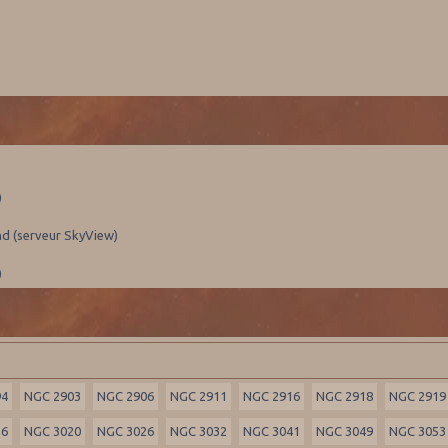
)
nd (serveur SkyView)
)
94
NGC 2903
NGC 2906
NGC 2911
NGC 2916
NGC 2918
NGC 2919
16
NGC 3020
NGC 3026
NGC 3032
NGC 3041
NGC 3049
NGC 3053