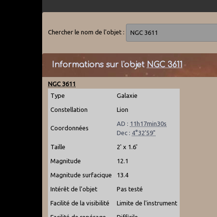
Chercher le nom de l'objet :
Informations sur l'objet
NGC 3611
NGC 3611
Type
Galaxie
Constellation
Lion
AD :
11h17min30s
Coordonnées
Dec :
4°32'59"
Taille
2' x 1.6'
Magnitude
12.1
Magnitude surfacique
13.4
Intérêt de l'objet
Pas testé
Facilité de la visibilité
Limite de l'instrument
Facilité de repérage
Difficile