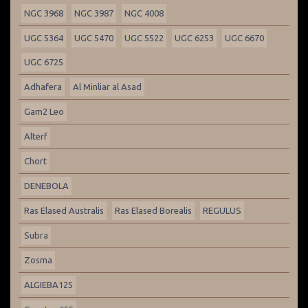
NGC 3968
NGC 3987
NGC 4008
UGC 5364
UGC 5470
UGC 5522
UGC 6253
UGC 6670
UGC 6725
Adhafera
Al Minliar al Asad
Gam2 Leo
Alterf
Chort
DENEBOLA
Ras Elased Australis
Ras Elased Borealis
REGULUS
Subra
Zosma
ALGIEBA125