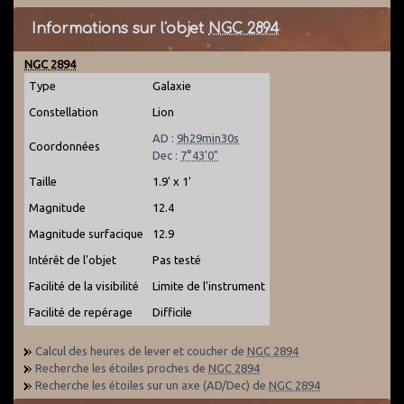
Informations sur l'objet
NGC 2894
NGC 2894
Type
Galaxie
Constellation
Lion
AD :
9h29min30s
Coordonnées
Dec :
7°43'0"
Taille
1.9' x 1'
Magnitude
12.4
Magnitude surfacique
12.9
Intérêt de l'objet
Pas testé
Facilité de la visibilité
Limite de l'instrument
Facilité de repérage
Difficile
Calcul des heures de lever et coucher de
NGC 2894
Recherche les étoiles proches de
NGC 2894
Recherche les étoiles sur un axe (AD/Dec) de
NGC 2894