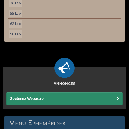
76 Leo
55 Leo
62 Leo
90 Leo
ANNONCES
Soutenez Webastro !
Menu Ephémérides