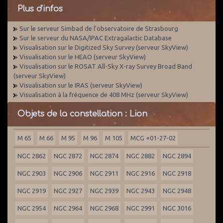
Plus d'infos
Sur le serveur Simbad de l'observatoire de Strasbourg
Sur le serveur du NASA/IPAC Extragalactic Database
Visualisation sur le Digitized Sky Survey (serveur SkyView)
Visualisation sur le HEAO (serveur SkyView)
Visualisation sur le ROSAT All-Sky X-ray Survey Broad Band
(serveur SkyView)
Visualisation sur le IRAS (serveur SkyView)
Visualisation à la fréquence de 408 MHz (serveur SkyView)
Objets de la constellation : Lion
M 65
M 66
M 95
M 96
M 105
MCG +01-27-02
NGC 2862
NGC 2872
NGC 2874
NGC 2882
NGC 2894
NGC 2903
NGC 2906
NGC 2911
NGC 2916
NGC 2918
NGC 2919
NGC 2927
NGC 2939
NGC 2943
NGC 2948
NGC 2954
NGC 2964
NGC 2968
NGC 2991
NGC 3016