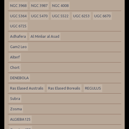
NGC 3968
NGC 3987
NGC 4008
UGC 5364
UGC 5470
UGC 5522
UGC 6253
UGC 6670
UGC 6725
Adhafera
Al Minliar al Asad
Gam2 Leo
Alterf
Chort
DENEBOLA
Ras Elased Australis
Ras Elased Borealis
REGULUS
Subra
Zosma
ALGIEBA125