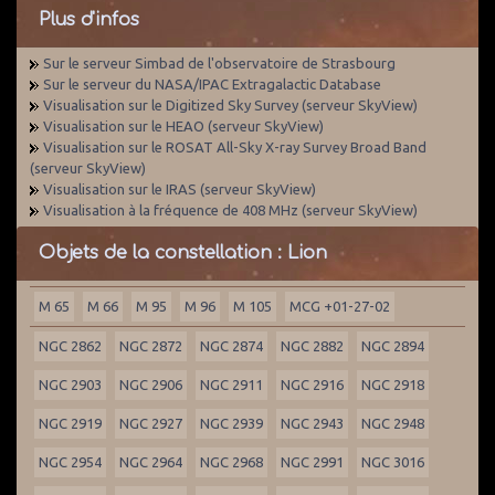
Plus d'infos
Sur le serveur Simbad de l'observatoire de Strasbourg
Sur le serveur du NASA/IPAC Extragalactic Database
Visualisation sur le Digitized Sky Survey (serveur SkyView)
Visualisation sur le HEAO (serveur SkyView)
Visualisation sur le ROSAT All-Sky X-ray Survey Broad Band
(serveur SkyView)
Visualisation sur le IRAS (serveur SkyView)
Visualisation à la fréquence de 408 MHz (serveur SkyView)
Objets de la constellation : Lion
M 65
M 66
M 95
M 96
M 105
MCG +01-27-02
NGC 2862
NGC 2872
NGC 2874
NGC 2882
NGC 2894
NGC 2903
NGC 2906
NGC 2911
NGC 2916
NGC 2918
NGC 2919
NGC 2927
NGC 2939
NGC 2943
NGC 2948
NGC 2954
NGC 2964
NGC 2968
NGC 2991
NGC 3016