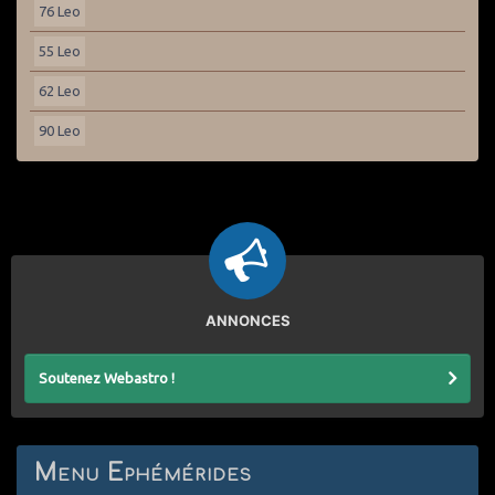
76 Leo
55 Leo
62 Leo
90 Leo
ANNONCES
Soutenez Webastro !
Menu Ephémérides