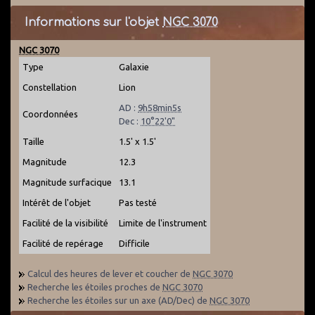
Informations sur l'objet
NGC 3070
NGC 3070
Type
Galaxie
Constellation
Lion
AD :
9h58min5s
Coordonnées
Dec :
10°22'0"
Taille
1.5' x 1.5'
Magnitude
12.3
Magnitude surfacique
13.1
Intérêt de l'objet
Pas testé
Facilité de la visibilité
Limite de l'instrument
Facilité de repérage
Difficile
Calcul des heures de lever et coucher de
NGC 3070
Recherche les étoiles proches de
NGC 3070
Recherche les étoiles sur un axe (AD/Dec) de
NGC 3070