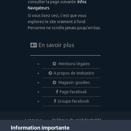
consulter la page suivante:
Infos
Navigateurs
.
Si vous lisez ceci, c'est que vous
explorez le site vraiment à fond.
Personne ne scrolle jamais jusqu'en bas.
En savoir plus
Mentions légales
A propos de Webastro
Magasin: goodies
Page Facebook
Groupe Facebook
Langue
Politique de confidentialité
Nous contacter
Cookies
Information importante