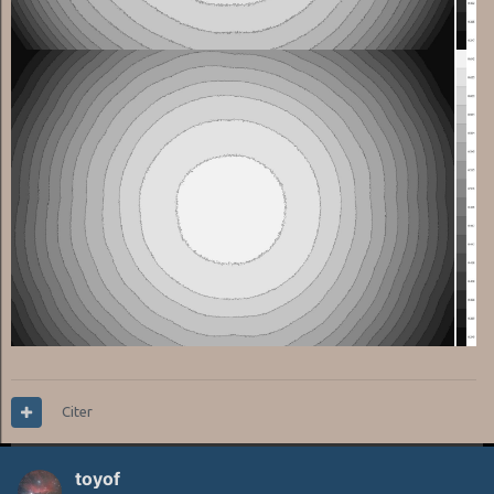
Citer
toyof