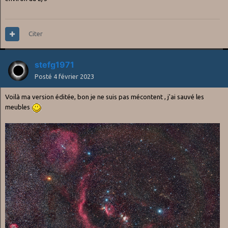
- A l’œil nu, je ne vois aucune poussière sur la vitre du capteur,
pourtant elles sont bien présentes. Comment arriver à les éliminer
? Et en fait, est-ce utile ?
Citer
stefg1971
Posté
4 février 2023
Voilà ma version éditée, bon je ne suis pas mécontent , j'ai sauvé les
meubles