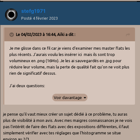
stefg1971
Posté
4 février 2023
Le 04/02/2023 à 16:44,
Aïki
a dit :
Je me glisse dans ce fil car je viens d'examiner mes master flats les
plus récents. J'aurais voulu les insérer ici mais ils sont trop
volumineux en .png (16Mo). Je les ai sauvegardés en .jpg pour
réduire leur volume, mais la perte de qualité fait qu'on ne voit plus
rien de significatif dessus.
J'ai deux questions:
Voir davantage
- d'une part j'ai fait deux master flats avec des durées
d'exposition différentes. L'un est assez sombre, l'autre plutôt clair.
Le centre n'est saturé ni sur l'un ni sur l'autre. On devine des
je pense qu'il vaut mieux créer un sujet dédié à ce problème, tu auras
poussières sur le plus clair, et par contre on les voit très nettement
plus de visibilité à mon avis. Avec mes maigres connaissances je ne vois
sur le plus sombre (après stretch sous Pix, sinon on ne voit rien sur
pas l'intérêt de faire des flats avec des expositions différentes, il faut
les versions linéaires). Lequel devrais-je utiliser de préférence?
simplement vérifier avec tes réglages que l'histogramme se situe
environ au 2/3