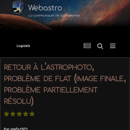
Webastro
La communauté de l'astronomie
Logiciels
retour à l'astrophoto,
problème de flat (image finale,
problème partiellement
résolu)
Par
stefg1971