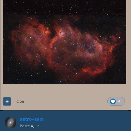
Citer
4
astro-sam
Posté
4 juin