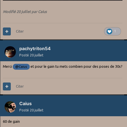
Modifié
20 juillet
par Caius
Citer
1
pachytriton54
Posté
20 juillet
Merci
et pour le gain tu mets combien pour des poses de 30s?
@Caius
Citer
Caius
Posté
20 juillet
60 de gain