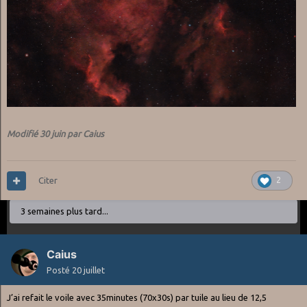
Du coup je ne fais plus que des poses unitaires de 120s !!
Dernier cliché
:
La nébuleuse du coeur
:
Modifié
30 juin
par Caius
Citer
2
3 semaines plus tard...
Caius
Posté
20 juillet
J’ai refait le voile avec 35minutes (70x30s) par tuile au lieu de 12,5