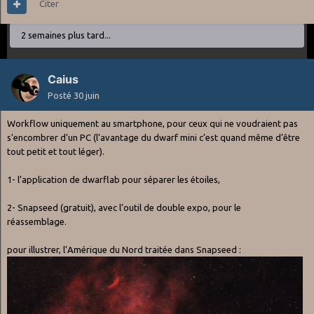
Citer
2 semaines plus tard...
Caius
Posté
30 juin
Workflow uniquement au smartphone, pour ceux qui ne voudraient pas
s’encombrer d’un PC (l’avantage du dwarf mini c’est quand même d’être
tout petit et tout léger).
1- l’application de dwarflab pour séparer les étoiles,
Il est disponible ici
:
2- Snapseed (gratuit), avec l’outil de double expo, pour le
Equatorial wedge
réassemblage.
Ça me permet de faire une mise en station sous le ° très
rapidement.
pour illustrer, l’Amérique du Nord traitée dans Snapseed
:
Au préalable avec le pied photo c'était un coup trop haut, un coup
trop bas .
Maintenant c'est nickel je n'ai plus aucun problème et ça me prend
2 min max!