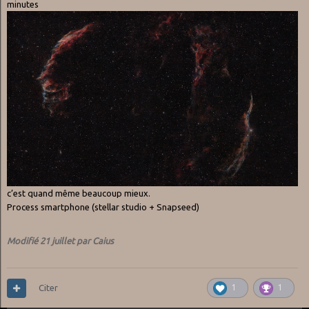
minutes
c’est quand même beaucoup mieux.
Process smartphone (stellar studio + Snapseed)
Modifié
21 juillet
par Caius
Citer
1
1