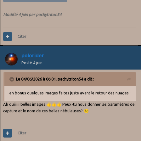
Modifié
4 juin
par pachytriton54
Citer
polorider
Posté
4 juin
Le 04/06/2026 à 06:01,
pachytriton54
a dit :
en bonus quelques images faites juste avant le retour des nuages
:
Ah ouiiiiii belles images
👍
👍
👍
Peux-tu nous donner les paramètres de
capture et le nom de ces belles nébuleuses?
😉
Citer