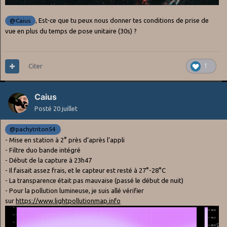
, Est-ce que tu peux nous donner tes conditions de prise de
@Caius
vue en plus du temps de pose unitaire (30s) ?
Citer
1
Caius
Posté
20 juillet
@pachytriton54
- Mise en station à 2° près d’après l’appli
- Filtre duo bande intégré
- Début de la capture à 23h47
- Il faisait assez frais, et le capteur est resté à 27°-28°C
- La transparence était pas mauvaise (passé le début de nuit)
- Pour la pollution lumineuse, je suis allé vérifier
sur
https://www.lightpollutionmap.info