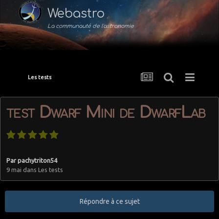
Webastro
La communauté de l'astronomie
Les tests
test Dwarf Mini de DwarfLab
Par
pachytriton54
9 mai
dans
Les tests
Répondre à ce sujet