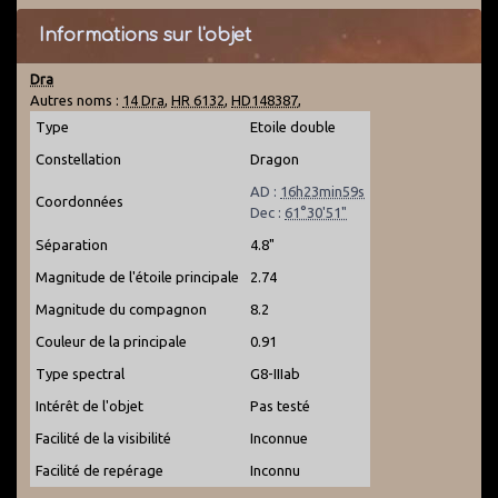
Informations sur l'objet
Dra
Autres noms :
14 Dra
,
HR 6132
,
HD148387
,
Type
Etoile double
Constellation
Dragon
AD :
16h23min59s
Coordonnées
Dec :
61°30'51"
Séparation
4.8"
Magnitude de l'étoile principale
2.74
Magnitude du compagnon
8.2
Couleur de la principale
0.91
Type spectral
G8-IIIab
Intérêt de l'objet
Pas testé
Facilité de la visibilité
Inconnue
Facilité de repérage
Inconnu