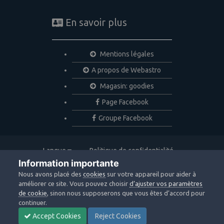
En savoir plus
Mentions légales
A propos de Webastro
Magasin: goodies
Page Facebook
Groupe Facebook
Langue
Politique de confidentialité
Nous contacter
Cookies
Information importante
Copyright © 2020 Webastro
Nous avons placé des
cookies
sur votre appareil pour aider à
Powered by Invision Community
améliorer ce site. Vous pouvez choisir
d’ajuster vos paramètres
de cookie
, sinon nous supposerons que vous êtes d’accord pour
continuer.
Accept Cookies
Reject Cookies