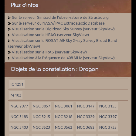
Plus d'infos
Sur le serveur Simbad de l'observatoire de Strasbourg
Sur le serveur du NASA/IPAC Extragalactic Database
Visualisation sur le Digitized Sky Survey (serveur SkyView)
Visualisation sur le HEAO (serveur SkyView)
Visualisation sur le ROSAT All-Sky X-ray Survey Broad Band
(serveur SkyView)
Visualisation sur le IRAS (serveur SkyView)
Visualisation à la fréquence de 408 MHz (serveur SkyView)
Objets de la constellation : Dragon
IC 1291
M 102
NGC 2977
NGC 3057
NGC 3061
NGC 3147
NGC 3155
NGC 3183
NGC 3215
NGC 3218
NGC 3329
NGC 3397
NGC 3403
NGC 3523
NGC 3562
NGC 3682
NGC 3735