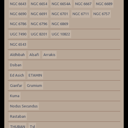
NGC 6643
NGC 6654
NGC 6654A
NGC 6667
NGC 6689
NGC 6690
NGC 6691
NGC 6701
NGC 6711
NGC 6757
NGC 6786
NGC 6796
NGC 6869
UGC 7490
UGC 8201
UGC 10822
NGC 6543
Aldhibah
Alsafi
Arrakis
Dsiban
Ed Asich
ETAMIN
Gianfar
Grumium
Kuma
Nodus Secundus
Rastaban
THUBAN
Tyl