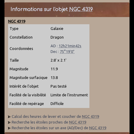
Informations sur l'objet
NGC 4319
NGC 4319
Type
Galaxie
Constellation
Dragon
AD :
12h21min42s
Coordonnées
Dec :
75°19'0"
Taille
2.8' x 2.1'
Magnitude
11.9
Magnitude surfacique
13.8
Intérêt de l'objet
Pas testé
Facilité de la visibilité
Limite de l'instrument
Facilité de repérage
Difficile
Calcul des heures de lever et coucher de
NGC 4319
Recherche les étoiles proches de
NGC 4319
Recherche les étoiles sur un axe (AD/Dec) de
NGC 4319