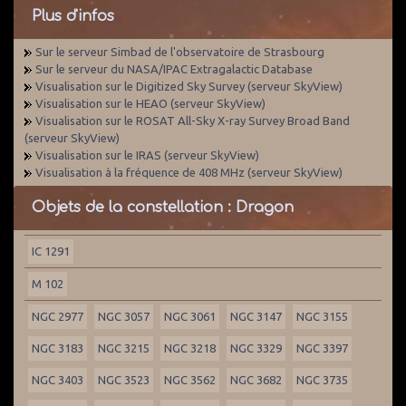
Plus d'infos
Sur le serveur Simbad de l'observatoire de Strasbourg
Sur le serveur du NASA/IPAC Extragalactic Database
Visualisation sur le Digitized Sky Survey (serveur SkyView)
Visualisation sur le HEAO (serveur SkyView)
Visualisation sur le ROSAT All-Sky X-ray Survey Broad Band
(serveur SkyView)
Visualisation sur le IRAS (serveur SkyView)
Visualisation à la fréquence de 408 MHz (serveur SkyView)
Objets de la constellation : Dragon
IC 1291
M 102
NGC 2977
NGC 3057
NGC 3061
NGC 3147
NGC 3155
NGC 3183
NGC 3215
NGC 3218
NGC 3329
NGC 3397
NGC 3403
NGC 3523
NGC 3562
NGC 3682
NGC 3735