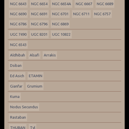
NGC 6643
NGC 6654
NGC 6654A
NGC 6667
NGC 6689
NGC 6690
NGC 6691
NGC 6701
NGC 6711
NGC 6757
NGC 6786
NGC 6796
NGC 6869
UGC 7490
UGC 8201
UGC 10822
NGC 6543
Aldhibah
Alsafi
Arrakis
Dsiban
Ed Asich
ETAMIN
Gianfar
Grumium
Kuma
Nodus Secundus
Rastaban
THUBAN
Tyl