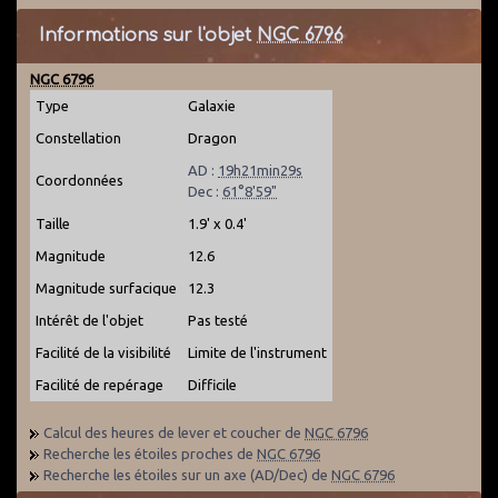
Informations sur l'objet
NGC 6796
NGC 6796
Type
Galaxie
Constellation
Dragon
AD :
19h21min29s
Coordonnées
Dec :
61°8'59"
Taille
1.9' x 0.4'
Magnitude
12.6
Magnitude surfacique
12.3
Intérêt de l'objet
Pas testé
Facilité de la visibilité
Limite de l'instrument
Facilité de repérage
Difficile
Calcul des heures de lever et coucher de
NGC 6796
Recherche les étoiles proches de
NGC 6796
Recherche les étoiles sur un axe (AD/Dec) de
NGC 6796