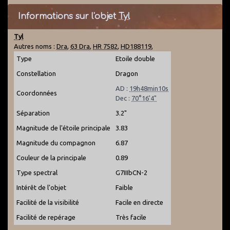
Informations sur l'objet
Tyl
Tyl
Autres noms :
Dra
,
63 Dra
,
HR 7582
,
HD188119
,
Type
Etoile double
Constellation
Dragon
AD :
19h48min10s
Coordonnées
Dec :
70°16'4"
Séparation
3.2"
Magnitude de l'étoile principale
3.83
Magnitude du compagnon
6.87
Couleur de la principale
0.89
Type spectral
G7IIIbCN-2
Intérêt de l'objet
Faible
Facilité de la visibilité
Facile en directe
Facilité de repérage
Très facile