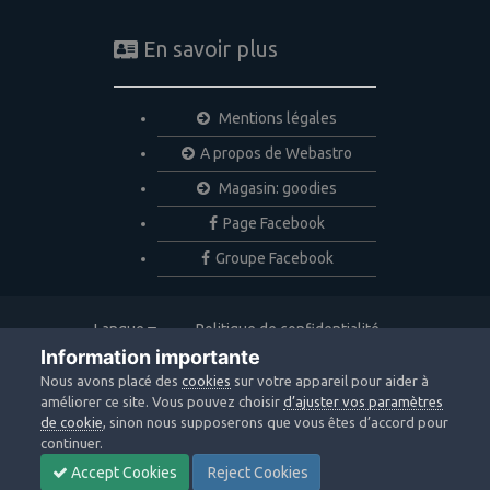
En savoir plus
Mentions légales
A propos de Webastro
Magasin: goodies
Page Facebook
Groupe Facebook
Langue
Politique de confidentialité
Nous contacter
Cookies
Information importante
Copyright © 2020 Webastro
Nous avons placé des
cookies
sur votre appareil pour aider à
Powered by Invision Community
améliorer ce site. Vous pouvez choisir
d’ajuster vos paramètres
de cookie
, sinon nous supposerons que vous êtes d’accord pour
continuer.
Accept Cookies
Reject Cookies