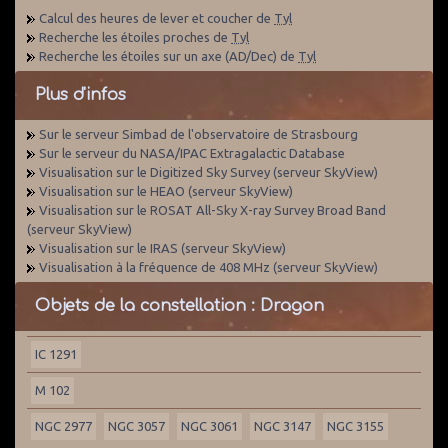
Calcul des heures de lever et coucher de
Tyl
Recherche les étoiles proches de
Tyl
Recherche les étoiles sur un axe (AD/Dec) de
Tyl
Plus d'infos
Sur le serveur Simbad de l'observatoire de Strasbourg
Sur le serveur du NASA/IPAC Extragalactic Database
Visualisation sur le Digitized Sky Survey (serveur SkyView)
Visualisation sur le HEAO (serveur SkyView)
Visualisation sur le ROSAT All-Sky X-ray Survey Broad Band
(serveur SkyView)
Visualisation sur le IRAS (serveur SkyView)
Visualisation à la fréquence de 408 MHz (serveur SkyView)
Objets de la constellation : Dragon
IC 1291
M 102
NGC 2977
NGC 3057
NGC 3061
NGC 3147
NGC 3155