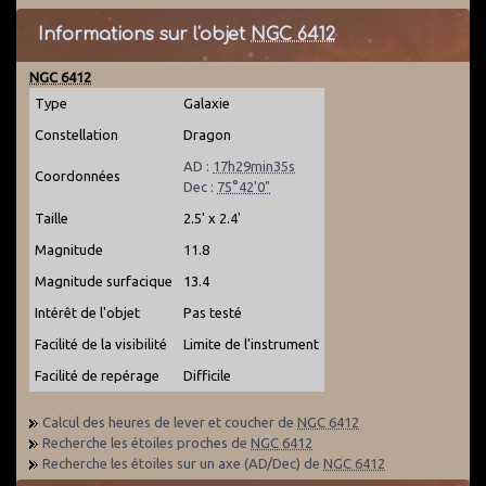
Informations sur l'objet
NGC 6412
NGC 6412
Type
Galaxie
Constellation
Dragon
AD :
17h29min35s
Coordonnées
Dec :
75°42'0"
Taille
2.5' x 2.4'
Magnitude
11.8
Magnitude surfacique
13.4
Intérêt de l'objet
Pas testé
Facilité de la visibilité
Limite de l'instrument
Facilité de repérage
Difficile
Calcul des heures de lever et coucher de
NGC 6412
Recherche les étoiles proches de
NGC 6412
Recherche les étoiles sur un axe (AD/Dec) de
NGC 6412