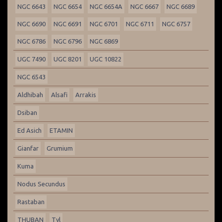
NGC 6643
NGC 6654
NGC 6654A
NGC 6667
NGC 6689
NGC 6690
NGC 6691
NGC 6701
NGC 6711
NGC 6757
NGC 6786
NGC 6796
NGC 6869
UGC 7490
UGC 8201
UGC 10822
NGC 6543
Aldhibah
Alsafi
Arrakis
Dsiban
Ed Asich
ETAMIN
Gianfar
Grumium
Kuma
Nodus Secundus
Rastaban
THUBAN
Tyl