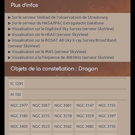
Plus d'infos
Sur le serveur Simbad de l'observatoire de Strasbourg
Sur le serveur du NASA/IPAC Extragalactic Database
Visualisation sur le Digitized Sky Survey (serveur SkyView)
Visualisation sur le HEAO (serveur SkyView)
Visualisation sur le ROSAT All-Sky X-ray Survey Broad Band
(serveur SkyView)
Visualisation sur le IRAS (serveur SkyView)
Visualisation à la fréquence de 408 MHz (serveur SkyView)
Objets de la constellation : Dragon
IC 1291
M 102
NGC 2977
NGC 3057
NGC 3061
NGC 3147
NGC 3155
NGC 3183
NGC 3215
NGC 3218
NGC 3329
NGC 3397
NGC 3403
NGC 3523
NGC 3562
NGC 3682
NGC 3735