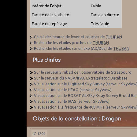
Intérêt de l'objet
Faible
Facilité de la visibilité
Facile en directe
Facilité de repérage
Très facile
Calcul des heures de lever et coucher de
THUBAN
Recherche les étoiles proches de
THUBAN
Recherche les étoiles sur un axe (AD/Dec) de
THUBAN
Plus d'infos
Sur le serveur Simbad de l'observatoire de Strasbourg
Sur le serveur du NASA/IPAC Extragalactic Database
Visualisation sur le Digitized Sky Survey (serveur SkyView
Visualisation sur le HEAO (serveur SkyView)
Visualisation sur le ROSAT All-Sky X-ray Survey Broad Ba
Visualisation sur le IRAS (serveur SkyView)
Visualisation à la fréquence de 408 MHz (serveur SkyView
Objets de la constellation : Dragon
IC 1291