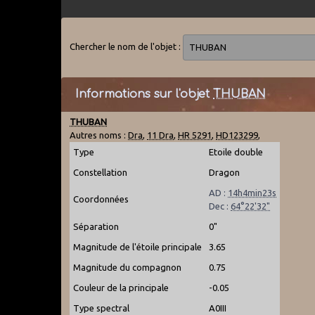
Chercher le nom de l'objet :
Informations sur l'objet
THUBAN
THUBAN
Autres noms :
Dra
,
11 Dra
,
HR 5291
,
HD123299
,
Type
Etoile double
Constellation
Dragon
AD :
14h4min23s
Coordonnées
Dec :
64°22'32"
Séparation
0"
Magnitude de l'étoile principale
3.65
Magnitude du compagnon
0.75
Couleur de la principale
-0.05
Type spectral
A0III