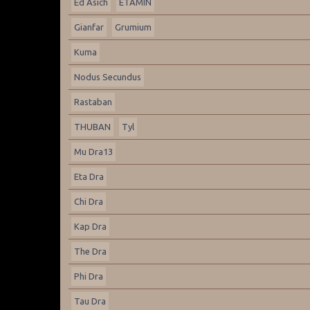
Ed Asich
ETAMIN
Gianfar
Grumium
Kuma
Nodus Secundus
Rastaban
THUBAN
Tyl
Mu Dra13
Eta Dra
Chi Dra
Kap Dra
The Dra
Phi Dra
Tau Dra