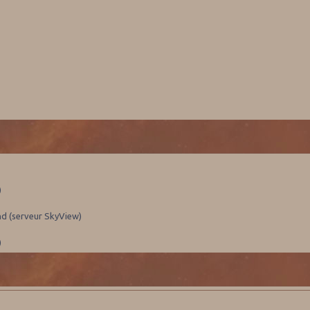
)
nd (serveur SkyView)
)